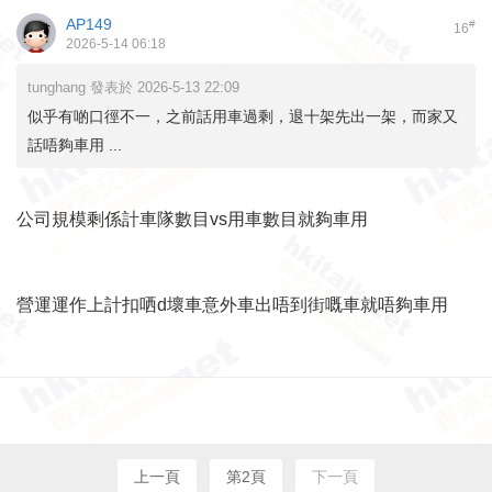
AP149
#
16
2026-5-14 06:18
tunghang 發表於 2026-5-13 22:09
似乎有啲口徑不一，之前話用車過剩，退十架先出一架，而家又
話唔夠車用 ...
公司規模剩係計車隊數目vs用車數目就夠車用
營運運作上計扣哂d壞車意外車出唔到街嘅車就唔夠車用
上一頁
第2頁
下一頁