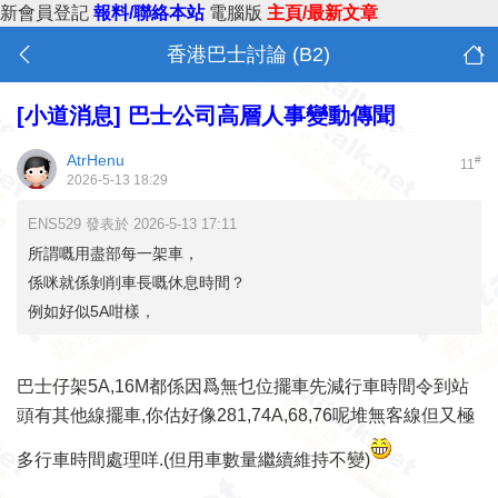
新會員登記
報料/聯絡本站
電腦版
主頁/最新文章
香港巴士討論 (B2)
[小道消息]
巴士公司高層人事變動傳聞
AtrHenu
#
11
2026-5-13 18:29
ENS529 發表於 2026-5-13 17:11
所謂嘅用盡部每一架車，
係咪就係剝削車長嘅休息時間？
例如好似5A咁樣，
巴士仔架5A,16M都係因爲無乜位擺車先減行車時間令到站
頭有其他線擺車,你估好像281,74A,68,76呢堆無客線但又極
多行車時間處理咩.(但用車數量繼續維持不變)