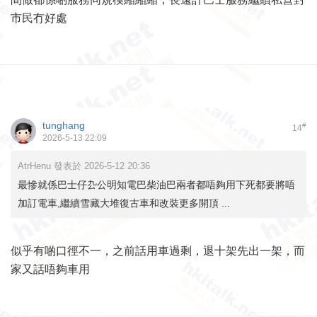
市民冇好處
tunghang
#
14
2026-5-13 22:09
AtrHenu 發表於 2026-5-12 20:36
最慘就係巴士仔厹公明知電巴柴油巴兩者都唔夠用下死都要將唔
加訂電車,繼續雪藏大堆復古車和改裝更多開頂 ...
似乎有啲口徑不一，之前話用車過剩，退十架先出一架，而
家又話唔夠車用