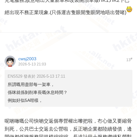
充電服務,故意唔出大量新車和改裝開頂車做HK1,HK2下已
經出現不務正業現象.(只係運吉隻眼開隻眼閉地唔出聲啫)
cwsj2003
#
13
2026-5-13 21:03
ENS529 發表於 2026-5-13 17:11
所謂嘅用盡部每一架車，
係咪就係剝削車長嘅休息時間？
例如好似5A咁樣，
呢啲噉嘅公司快啲交返個專營權出嚟把啦，冇心做又要縮骨
到死，公共巴士交返去公營啦，反正啲企業都陸續發債，邊
間做都係啲服務同規模縮縮縮，長遠計巴士服務繼續私營對