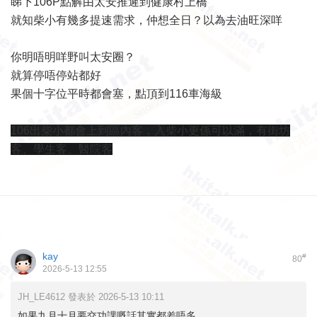
睇下106P點解由太安推遲到健康村上橋
就知柴小有幾多提速需求，仲想全日？以為去油旺深咩
你明唔明咩野叫太安圈？
就算停唔停站都好
果個十字位平時都會塞，點頂到116車海級
106出柴小都會上到區內客，入
柴小更係可以滿，有街坊
客、學生客、醫院客
kay
#
80
2026-5-13 12:55
JH_LE4612 發表於 2026-5-13 10:11
如果九月十月要交功課嘅話其實都差唔多。