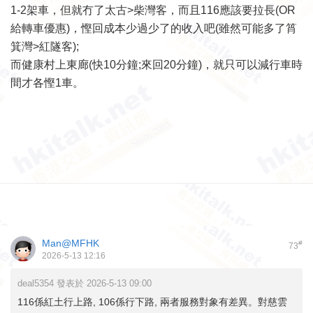
1-2架車，但就冇了太古>柴灣客，而且116應該要拉長(OR
給轉車優惠)，慳回成本少過少了的收入吧(雖然可能多了筲
箕灣>紅隧客);
而健康村上東廊(快10分鐘;來回20分鐘)，就只可以減行車時
間才各慳1車。
Man@MFHK
#
73
2026-5-13 12:16
deal5354 發表於 2026-5-13 09:00
116係紅土行上路, 106係行下路, 兩者服務對象有差異。對慈雲