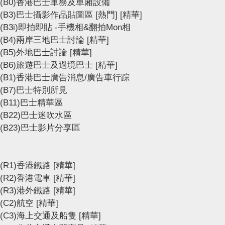
(B0)香港巴士車務及車廂設備
(B3)巴士攝影作品貼圖區
[熱門]
[精華]
(B3i)即拍即貼 -手機相&翻拍Mon相
(B4)兩岸三地巴士討論
[精華]
(B5)外地巴士討論
[精華]
(B6)旅遊巴士及過境巴士
[精華]
(B1)香港巴士廣告消息/廣告車行踪
(B7)巴士特別所見
(B11)巴士精華區
(B22)巴士迷吹水區
(B23)巴士影片分享區
(R1)香港鐵路
[精華]
(R2)香港電車
[精華]
(R3)港外鐵路
[精華]
(C2)航空
[精華]
(C3)海上交通及船隻
[精華]