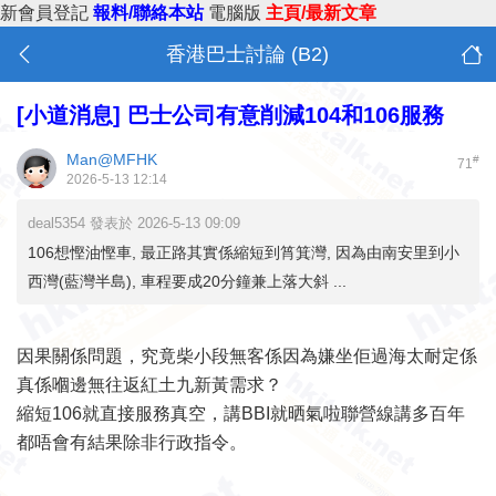
新會員登記
報料/聯絡本站
電腦版
主頁/最新文章
香港巴士討論 (B2)
[小道消息]
巴士公司有意削減104和106服務
Man@MFHK
#
71
2026-5-13 12:14
deal5354 發表於 2026-5-13 09:09
106想慳油慳車, 最正路其實係縮短到筲箕灣, 因為由南安里到小
西灣(藍灣半島), 車程要成20分鐘兼上落大斜 ...
因果關係問題，究竟柴小段無客係因為嫌坐佢過海太耐定係
真係嗰邊無往返紅土九新黃需求？
縮短106就直接服務真空，講BBI就晒氣啦聯營線講多百年
都唔會有結果除非行政指令。