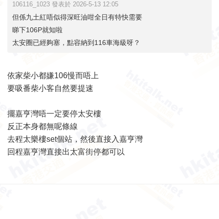
106116_1023 發表於 2026-5-13 12:05
但係九土紅唔似得深旺油咁全日有特快需要
睇下106P就知啦
太安圈已經夠塞，點容納到116車海級呀？
依家柴小都嫌106慢而唔上
要吸番柴小客自然要提速
擺嘉亨灣唔一定要停太安樓
反正本身都無呢條線
去程太樂樓set個站，然後直接入嘉亨灣
回程嘉亨灣直接出太富街停都可以