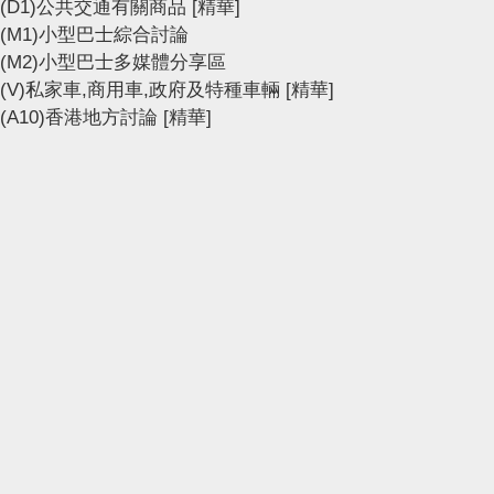
(D1)公共交通有關商品
[精華]
(M1)小型巴士綜合討論
(M2)小型巴士多媒體分享區
(V)私家車,商用車,政府及特種車輛
[精華]
(A10)香港地方討論
[精華]