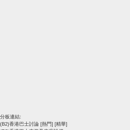
分板連結:
(B2)香港巴士討論
[熱門]
[精華]