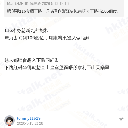
Man@MFHK 發表於 2026-5-13 12:16
唔係要116食晒下路，只係單向浙江街以南落去下路補106個位。
116本身慈新九都飽和
無力去補到106個位，翔龍灣果邊又做唔到
慈人都唔會想入下路同紅磡
下路紅磡坐得就想直出皇室堡而唔係摩利臣山天樂里
tommy11529
#
76
2026-5-13 12:28