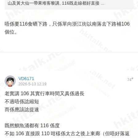
山及黃大仙一帶果堆客黎講, 116既走線都好直接 ...
唔係要116食晒下路，只係單向浙江街以南落去下路補106
個位。
VD6171
#
74
2026-5-13 12:19
老實講 106 其實行車時間又真係過長
不過唔係諗縮短
而係應該諗提速
既然鰂魚涌都有 116 係度
不如 106 直接跟 110 咁樣係太古之後上東廊（但唔好落返