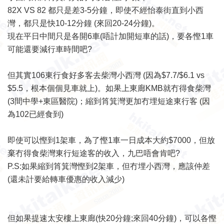
82X VS 82 都只是差3-5分鐘，即使不經怡泰街直到小西
灣，都只是快10-12分鐘 (來回20-24分鐘)。
現在平日中間只是各開6車(唔計加開短車的話)，要各慳1車
可能還要減行車時間吧?
但其實106東行食好多客去柴灣小西灣 (因為$7.7/$6.1 vs
$5.5，根本個個見車就上)。如果上東廊KMB就冇得食柴灣
(3間中學+東區醫院)；縮到筲箕灣更加冇埋短途東行客 (因
為102已經食到)
即使可以慳到1架車，為了慳1車一日成本大約$7000，但放
棄冇得食柴灣東行短途客的收入，九巴唔會肯吧?
P.S:如果縮到筲箕灣慳到2架車，但冇埋小西灣，應該仲差
(還未計要給轉車優惠的收入減少)
但如果提速太安樓上東廊(快20分鐘;來回40分鐘)，可以各慳