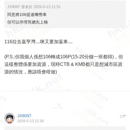
JX9097 發表於 2026-5-13 11:51
同意將106提速嚟慳車
但可以停埋筲總先上橋
116拉去嘉亨灣....咪又要加返車....
(P.S.:但我個人係想106轉成106P(15-20分鐘一班都得)，但
這樣整體係要加資源，現時CTB & KMB都只是想減市區資
源的情況，應該唔會咁做)
JX9097
#
77
2026-5-13 12:30