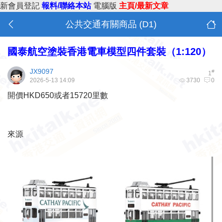
新會員登記
報料/聯絡本站
電腦版
主頁/最新文章
公共交通有關商品 (D1)
國泰航空塗裝香港電車模型四件套裝（1:120）
JX9097
#
1
2026-5-13 14:09
3730
0
開價
HKD
650或者15720里數
來源