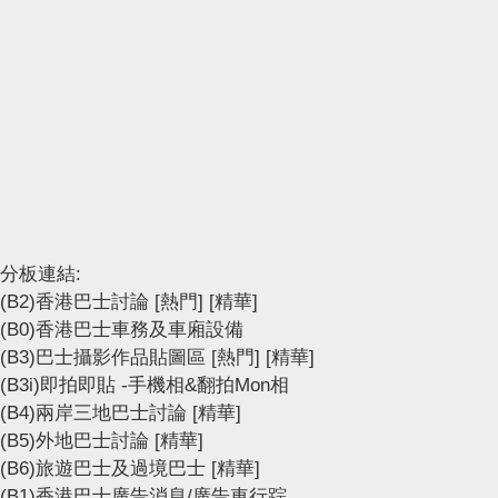
分板連結:
(B2)香港巴士討論
[熱門]
[精華]
(B0)香港巴士車務及車廂設備
(B3)巴士攝影作品貼圖區
[熱門]
[精華]
(B3i)即拍即貼 -手機相&翻拍Mon相
(B4)兩岸三地巴士討論
[精華]
(B5)外地巴士討論
[精華]
(B6)旅遊巴士及過境巴士
[精華]
(B1)香港巴士廣告消息/廣告車行踪