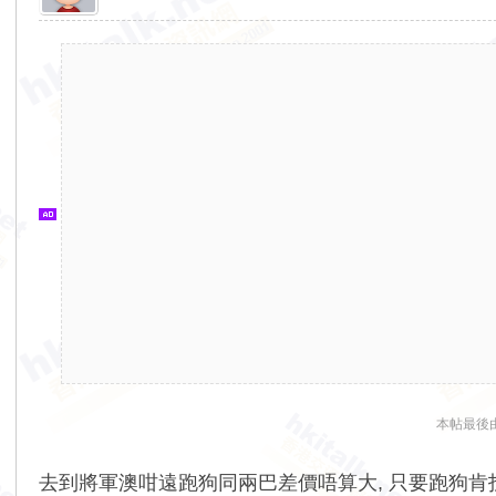
香
港
交
通
資
訊
網
本帖最後由 T
去到將軍澳咁遠跑狗同兩巴差價唔算大, 只要跑狗肯