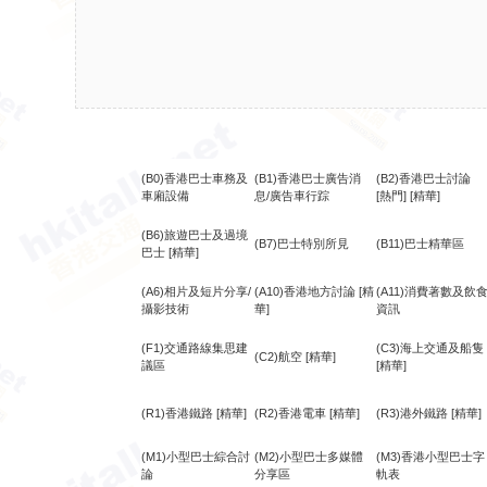
(B0)香港巴士車務及
(B1)香港巴士廣告消
(B2)香港巴士討論
車廂設備
息/廣告車行踪
[熱門]
[精華]
(B6)旅遊巴士及過境
(B7)巴士特別所見
(B11)巴士精華區
巴士
[精華]
(A6)相片及短片分享/
(A10)香港地方討論
[精
(A11)消費著數及飲
攝影技術
華]
資訊
(F1)交通路線集思建
(C3)海上交通及船隻
(C2)航空
[精華]
議區
[精華]
(R1)香港鐵路
[精華]
(R2)香港電車
[精華]
(R3)港外鐵路
[精華]
(M1)小型巴士綜合討
(M2)小型巴士多媒體
(M3)香港小型巴士字
論
分享區
軌表