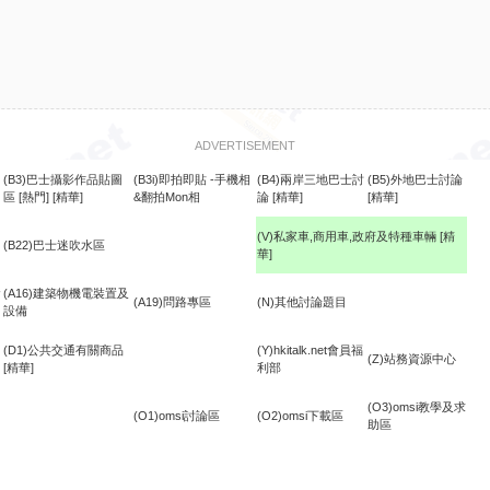
ADVERTISEMENT
(B3)巴士攝影作品貼圖
(B3i)即拍即貼 -手機相
(B4)兩岸三地巴士討
(B5)外地巴士討論
區
[熱門]
[精華]
&翻拍Mon相
論
[精華]
[精華]
(V)私家車,商用車,政府及特種車輛
[精
(B22)巴士迷吹水區
華]
食
(A16)建築物機電裝置及
(A19)問路專區
(N)其他討論題目
設備
(D1)公共交通有關商品
(Y)hkitalk.net會員福
(Z)站務資源中心
[精華]
利部
(O3)omsi教學及求
(O1)omsi討論區
(O2)omsi下載區
助區