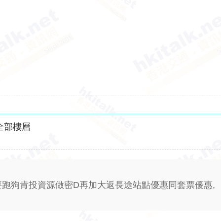
全部樓層
要跑狗肯投資源做密D再加大返長途站點優惠同套票優惠,