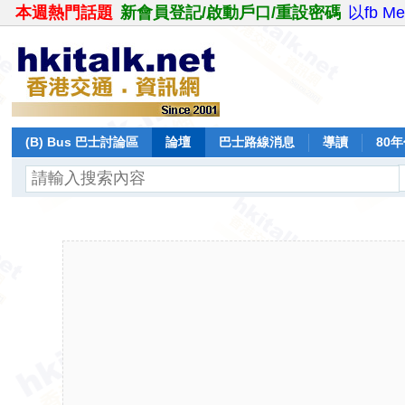
本週熱門話題
新會員登記/啟動戶口/重設密碼
以fb M
(B) Bus 巴士討論區
論壇
巴士路線消息
導讀
80
飛行報告
日誌
保留巴士
分享
記錄