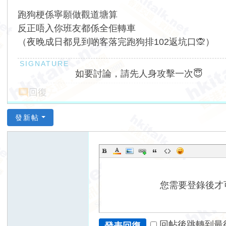
跑狗梗係寧願做觀道塘算
反正唔入你班友都係全佢轉車
（夜晚成日都見到啲客落完跑狗排102返坑口🙊）
如要討論，請先人身攻擊一次😇
回復
發新帖
您需要登錄後才
回帖後跳轉到最