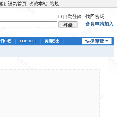
功能
設為首頁
收藏本站
站規
自動登錄
找回密碼
會員申請加入
登錄
快捷導覽
昔日中巴
TOP 1000
英國巴士
排行榜
日本鐵路