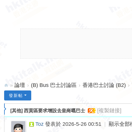
»
論壇
›
(B) Bus 巴士討論區
›
香港巴士討論 (B2)
›
hk
發新帖
ita
火
[複製鏈接]
[其他]
西貢區要求增設去皇崗嘅巴士
lk.
ne
Toz
發表於 2026-5-26 00:51
|
顯示全部
t