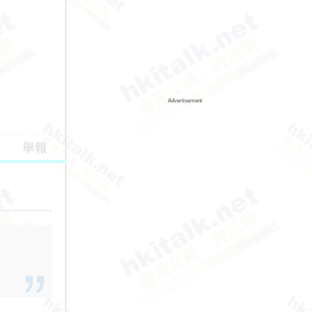
Advertisement
舉報