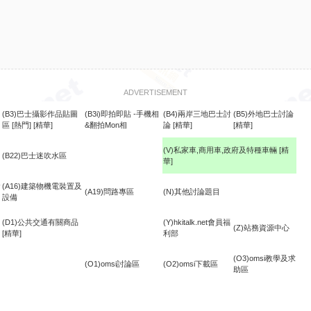
ADVERTISEMENT
(B3)巴士攝影作品貼圖
(B3i)即拍即貼 -手機相
(B4)兩岸三地巴士討
(B5)外地巴士討論
區
[熱門]
[精華]
&翻拍Mon相
論
[精華]
[精華]
(V)私家車,商用車,政府及特種車輛
[精
(B22)巴士迷吹水區
華]
食
(A16)建築物機電裝置及
(A19)問路專區
(N)其他討論題目
設備
(D1)公共交通有關商品
(Y)hkitalk.net會員福
(Z)站務資源中心
[精華]
利部
(O3)omsi教學及求
(O1)omsi討論區
(O2)omsi下載區
助區