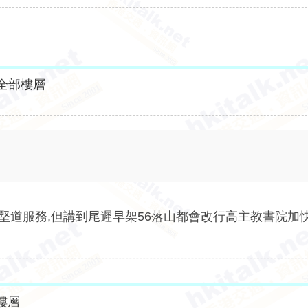
全部樓層
堅道服務,但講到尾遲早架56落山都會改行高主教書院加快
樓層