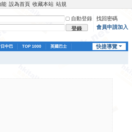
功能
設為首頁
收藏本站
站規
自動登錄
找回密碼
會員申請加入
登錄
快捷導覽
昔日中巴
TOP 1000
英國巴士
排行榜
日本鐵路