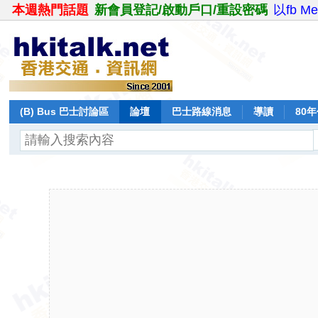
本週熱門話題
新會員登記/啟動戶口/重設密碼
以fb M
(B) Bus 巴士討論區
論壇
巴士路線消息
導讀
80
飛行報告
日誌
保留巴士
分享
記錄