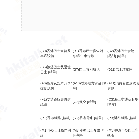
(B0)香港巴士車務及
(B1)香港巴士廣告消
(B2)香港巴士討論
車廂設備
息/廣告車行踪
[熱門]
[精華]
(B6)旅遊巴士及過境
(B7)巴士特別所見
(B11)巴士精華區
巴士
[精華]
(A6)相片及短片分享/
(A10)香港地方討論
[精
(A11)消費著數及飲
攝影技術
華]
資訊
(F1)交通路線集思建
(C3)海上交通及船隻
(C2)航空
[精華]
議區
[精華]
(R1)香港鐵路
[精華]
(R2)香港電車
[精華]
(R3)港外鐵路
[精華]
(M1)小型巴士綜合討
(M2)小型巴士多媒體
(M3)香港小型巴士字
論
分享區
軌表