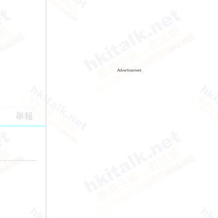
Advertisement
舉報