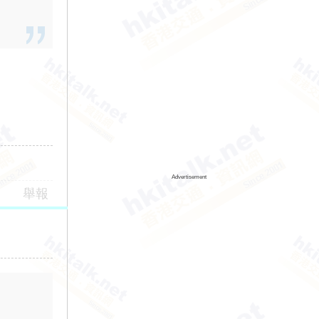
Advertisement
舉報