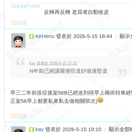
反轉再反轉 老屈者自動收皮
回復
AtrHenu
發表於 2026-5-15 18:44
|
顯示
kay 發表於 2026-5-15 17:32
N年前已經講羅便臣道好做過堅道
早三二年前疫症後架56B已經改到得早上兩班特車經
正架56早上都要私來私去做相關班次)
回復
kay
發表於 2026-5-15 19:10
|
顯示全部