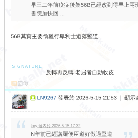
早三二年前疫症後架56B已經改到得早上兩
書院加快回 ...
56B其實主要偷雞行卑利士道落堅道
反轉再反轉 老屈者自動收皮
回復
LN9267
發表於 2026-5-15 21:53
|
顯示
kay 發表於 2026-5-15 17:32
N年前已經講羅便臣道好做過堅道