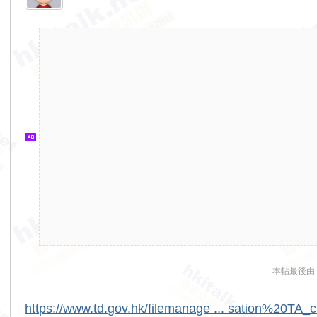
香
港
交
通
資
訊
網
本帖最後由 AE
https://www.td.gov.hk/filemanage ... sation%20TA_c