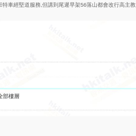
班特車經堅道服務,但講到尾遲早架56落山都會改行高主教
全部樓層