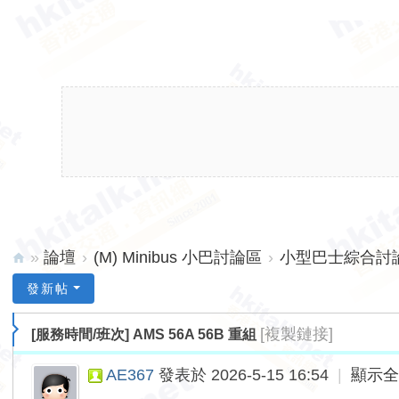
»
論壇
›
(M) Minibus 小巴討論區
›
小型巴士綜合討論 
hk
發新帖
ita
[複製鏈接]
[服務時間/班次]
AMS 56A 56B 重組
lk.
ne
AE367
發表於 2026-5-15 16:54
|
顯示
t