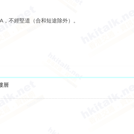
6A，不經堅道（合和短途除外）。
樓層