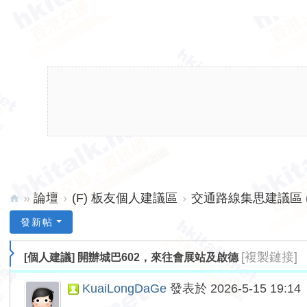
»
論壇
›
(F) 板友個人建議區
›
交通路線集思建議區 (
hk
發新帖
ita
[複製鏈接]
[個人建議] 開辦城巴602，來往會展站及啟德
lk.
ne
KuaiLongDaGe
發表於 2026-5-15 19:14
t