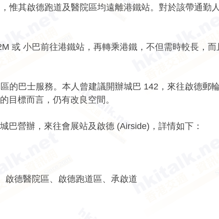
用，惟其啟德跑道及醫院區均遠離港鐵站。對於該帶通勤
22M 或 小巴前往港鐵站，再轉乘港鐵，不但需時較長，
區的巴士服務。本人曾建議開辦城巴 142，來往啟德郵
客的目標而言，仍有改良空間。
巴營辦，來往會展站及啟德 (Airside)，詳情如下：
區、啟德醫院區、啟德跑道區、承啟道