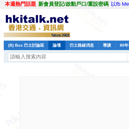
本週熱門話題
新會員登記/啟動戶口/重設密碼
以fb M
(B) Bus 巴士討論區
論壇
巴士路線消息
導讀
80
飛行報告
日誌
保留巴士
分享
記錄