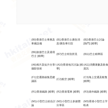
(B0)香港巴士車務及
(B1)香港巴士廣告消
(B2)香港巴士討論
車廂設備
息/廣告車行踪
[熱門]
[精華]
(B6)旅遊巴士及過境
(B7)巴士特別所見
(B11)巴士精華區
巴士
[精華]
(A6)相片及短片分享/
(A10)香港地方討論
[精
(A11)消費著數及飲
攝影技術
華]
資訊
(F1)交通路線集思建
(C3)海上交通及船隻
(C2)航空
[精華]
議區
[精華]
(R1)香港鐵路
[精華]
(R2)香港電車
[精華]
(R3)港外鐵路
[精華]
(M1)小型巴士綜合討
(M2)小型巴士多媒體
(M3)香港小型巴士字
論
分享區
軌表