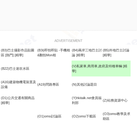
ADVERTISEMENT
(B3)巴士攝影作品貼圖
(B3i)即拍即貼 -手機相
(B4)兩岸三地巴士討
(B5)外地巴士討論
區
[熱門]
[精華]
&翻拍Mon相
論
[精華]
[精華]
(V)私家車,商用車,政府及特種車輛
[精
(B22)巴士迷吹水區
華]
食
(A16)建築物機電裝置及
(A19)問路專區
(N)其他討論題目
設備
(D1)公共交通有關商品
(Y)hkitalk.net會員福
(Z)站務資源中心
[精華]
利部
(O3)omsi教學及求
(O1)omsi討論區
(O2)omsi下載區
助區