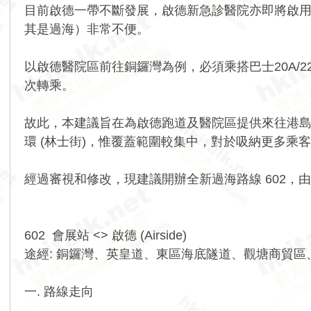
目前啟德一帶不斷發展，啟德新急診醫院亦即將啟
其是過海）非常不便。
以啟德醫院區前往銅鑼灣為例，必須乘搭巴士20A/
次轉乘。
故此，本建議旨在為啟德跑道及醫院區提供來往港島
環 (林士街)，惟覆蓋範圍較集中，對於吸納更多乘
經過審視和修改，現建議開辦全新過海路線 602，由城
602 會展站 <> 啟德 (Airside)
途經: 銅鑼灣、英皇道、東區海底隧道、觀塘商貿
一. 路線走向