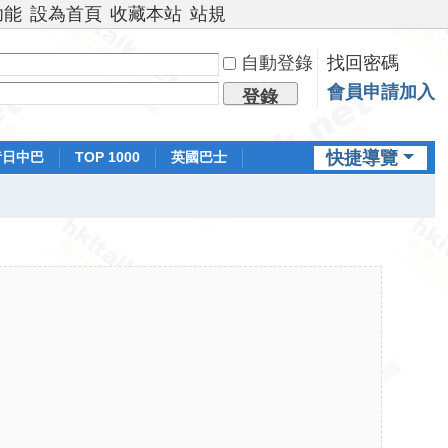
功能
設為首頁
收藏本站
站規
自動登錄
找回密碼
會員申請加入
登錄
快捷導覽
昔日中巴
TOP 1000
英國巴士
排行榜
日本鐵路