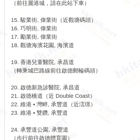
（前往麗港城，請在此站下車）
15. 駿業街, 偉業街（近觀塘碼頭）
16. 巧明街, 偉業街
17. 勵業街, 偉業街
18. 觀塘海濱花園, 海濱道
19. 香港兒童醫院, 承昌道
（轉乘城巴路線前往啟德郵輪碼頭）
20. 啟德新急診醫院, 承昌道
21. 啟德橋道（近 Double Coast）
22. 維港 • 灣畔, 承豐道（近澐璟）
23. 維港 • 雙鑽, 承豐道
24. 承豐道公園, 承豐道
（步行前往啟德體育園）