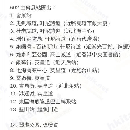
602 由會展站開出：
1. 會展站
2. 史釗域道, 軒尼詩道（近駱克道市政大廈）
3. 杜老誌道, 軒尼詩道（近北海中心）
4. 灣仔消防局, 軒尼詩道（近時代廣場）
5. 銅鑼灣 - 百德新街, 軒尼詩道（近崇光百貨、銅
6. 維多利亞公園, 高士威道（近香港中央圖書館）
7. 銀幕街, 英皇道（近天后站）
8. 七海商業中心, 英皇道（近炮台山站）
9. 電廠街, 英皇道
10. 書局街, 英皇道（近北角站）
11. 港運城, 英皇道
12. 東區海底隧道巴士轉乘站
13. 藍田站, 鯉魚門道
14. 麗港公園, 偉發道