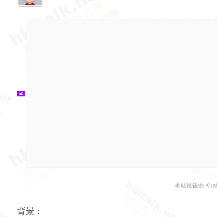
香
港
交
通
資
訊
網
本帖最後由 KuaiL
背景：