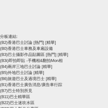
分板連結:
(B2)香港巴士討論
[熱門]
[精華]
(B0)香港巴士車務及車廂設備
(B3)巴士攝影作品貼圖區
[熱門]
[精華]
(B3i)即拍即貼 -手機相&翻拍Mon相
(B4)兩岸三地巴士討論
[精華]
(B5)外地巴士討論
[精華]
(B6)旅遊巴士及過境巴士
[精華]
(B1)香港巴士廣告消息/廣告車行踪
(B7)巴士特別所見
(B11)巴士精華區
(B22)巴士迷吹水區