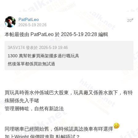
PatPatLeo
#
20
2026-5-19 20:26
本帖最後由 PatPatLeo 於 2026-5-19 20:28 編輯
3ASV174 發表於 2026-5-19 19:46
1300 萬幫乾爹買兩架擺多過行嘅玩具
然後落單都係買款無試過
買玩具時善水仲係城巴大股東，玩具廠又係善水旗下，有特
殊關係先入手啫
管理層轉咗，自然有新諗法
同埋啲車已經開始舊，係時候認真諗換車有咩選擇
加上Wright 個價咁進取 點解唔試？