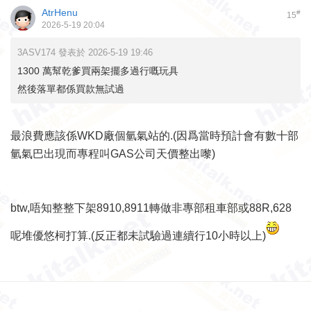
AtrHenu
#
15
2026-5-19 20:04
3ASV174 發表於 2026-5-19 19:46
1300 萬幫乾爹買兩架擺多過行嘅玩具
然後落單都係買款無試過
最浪費應該係WKD廠個氫氣站的.(因爲當時預計會有數十部
氫氣巴出現而專程叫GAS公司天價整出嚟)
btw,唔知整整下架8910,8911轉做非專部租車部或88R,628
呢堆優悠柯打算.(反正都未試驗過連續行10小時以上)