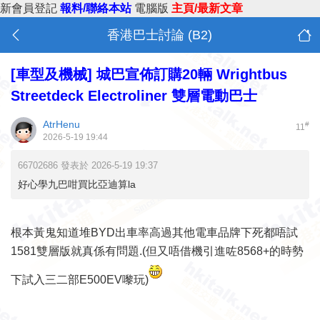
新會員登記
報料/聯絡本站
電腦版
主頁/最新文章
香港巴士討論 (B2)
[車型及機械]
城巴宣佈訂購20輛 Wrightbus
Streetdeck Electroliner 雙層電動巴士
AtrHenu
#
11
2026-5-19 19:44
66702686 發表於 2026-5-19 19:37
好心學九巴咁買比亞迪算la
根本黃鬼知道堆BYD出車率高過其他電車品牌下死都唔試
1581雙層版就真係有問題.(但又唔借機引進咗8568+的時勢
下試入三二部E500EV嚟玩)