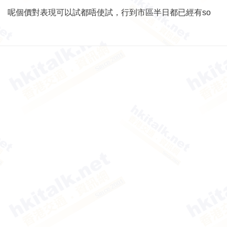
呢個價對表現可以試都唔使試，行到市區半日都已經有so