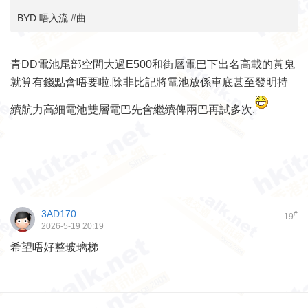
BYD 唔入流 #曲
青DD電池尾部空間大過E500和街層電巴下出名高載的黃鬼
就算有錢點會唔要啦,除非比記將電池放係車底甚至發明持
續航力高細電池雙層電巴先會繼續俾兩巴再試多次.
3AD170
#
19
2026-5-19 20:19
希望唔好整玻璃梯