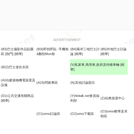
ADVERTISEMENT
(B3)巴士攝影作品貼圖
(B3i)即拍即貼 -手機相
(B4)兩岸三地巴士討
(B5)外地巴士討論
區
[熱門]
[精華]
&翻拍Mon相
論
[精華]
[精華]
(V)私家車,商用車,政府及特種車輛
[精
(B22)巴士迷吹水區
華]
食
(A16)建築物機電裝置及
(A19)問路專區
(N)其他討論題目
設備
(D1)公共交通有關商品
(Y)hkitalk.net會員福
(Z)站務資源中心
[精華]
利部
(O3)omsi教學及求
(O1)omsi討論區
(O2)omsi下載區
助區