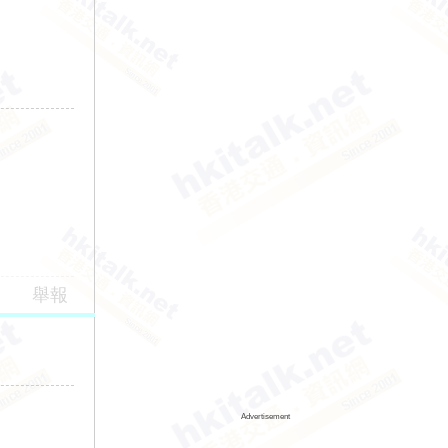
舉報
Advertisement