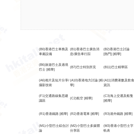
(B0)香港巴士車務及
(B1)香港巴士廣告消
(B2)香港巴士討論
車廂設備
息/廣告車行踪
[熱門]
[精華]
(B6)旅遊巴士及過境
(B7)巴士特別所見
(B11)巴士精華區
巴士
[精華]
(A6)相片及短片分享/
(A10)香港地方討論
[精
(A11)消費著數及飲
攝影技術
華]
資訊
(F1)交通路線集思建
(C3)海上交通及船隻
(C2)航空
[精華]
議區
[精華]
(R1)香港鐵路
[精華]
(R2)香港電車
[精華]
(R3)港外鐵路
[精華]
(M1)小型巴士綜合討
(M2)小型巴士多媒體
(M3)香港小型巴士字
論
分享區
軌表