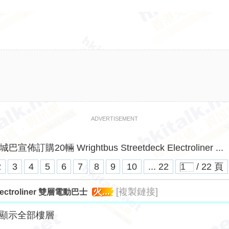
ADVERTISEMENT
城巴宣佈訂購20輛 Wrightbus Streetdeck Electroliner ...
2
3
4
5
6
7
8
9
10
... 22
/ 22 頁
火...
[複製鏈接]
lectroliner 雙層電動巴士
顯示全部樓層