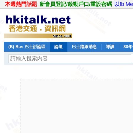
本週熱門話題
新會員登記/啟動戶口/重設密碼
以fb M
(B) Bus 巴士討論區
論壇
巴士路線消息
導讀
80
飛行報告
日誌
保留巴士
分享
記錄