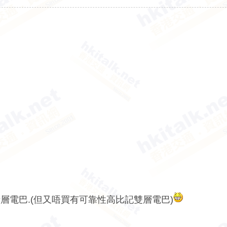
電巴.(但又唔買有可靠性高比記雙層電巴)