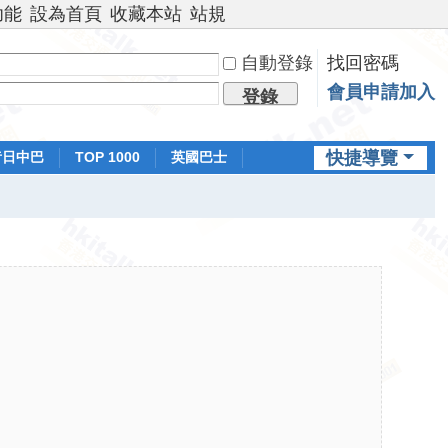
功能
設為首頁
收藏本站
站規
自動登錄
找回密碼
會員申請加入
登錄
快捷導覽
昔日中巴
TOP 1000
英國巴士
排行榜
日本鐵路