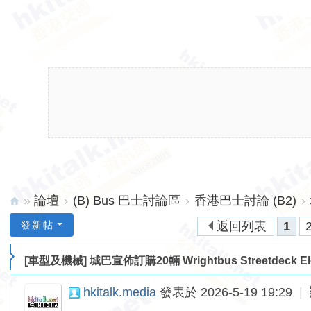
»
論壇
›
(B) Bus 巴士討論區
›
香港巴士討論 (B2)
›
hk
發新帖
返回列表
1
ita
[車型及機械]
城巴宣佈訂購20輛 Wrightbus Streetdeck E
lk.
ne
hkitalk.media
發表於 2026-5-19 19:29
|
t