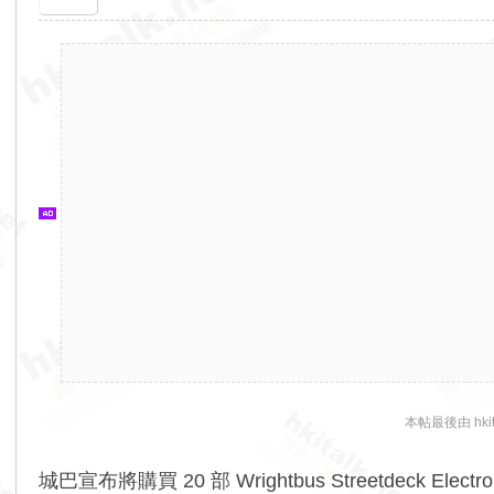
香
港
交
通
資
訊
網
本帖最後由 hkita
城巴宣布將購買 20 部 Wrightbus Streetdeck 