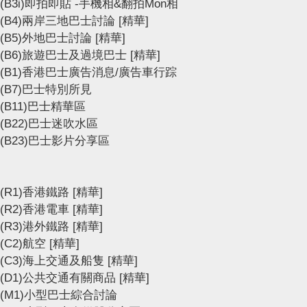
(B3i)即拍即貼 -手機相&翻拍Mon相
(B4)兩岸三地巴士討論
[精華]
(B5)外地巴士討論
[精華]
(B6)旅遊巴士及過境巴士
[精華]
(B1)香港巴士廣告消息/廣告車行踪
(B7)巴士特別所見
(B11)巴士精華區
(B22)巴士迷吹水區
(B23)巴士影片分享區
(R1)香港鐵路
[精華]
(R2)香港電車
[精華]
(R3)港外鐵路
[精華]
(C2)航空
[精華]
(C3)海上交通及船隻
[精華]
(D1)公共交通有關商品
[精華]
(M1)小型巴士綜合討論