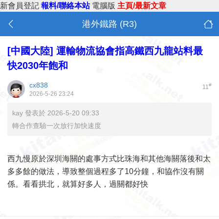
新會員登記
報料/聯絡本站
電腦版
主頁/最新文章
港外鐵路 (R3)
[中國大陸]
運輸物流協會指高鐵西九龍站料最
快2030年飽和
cx838
#
11
2026-5-26 23:24
kay 發表於 2026-5-20 09:33
轉合作查驗一次放行加快速度
西九慢原於深圳海關的處事方式比珠海和其他海關落後和太
多多餘的做法，導致整個過程多了10分鐘，和協作沒有關
係。看看拱北，就算好多人，過關都好快