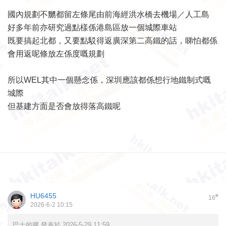
國內規劃不嬲都留左條尾由前海經洪水橋去機場／人工島
好多年前亦研究過點樣係港島區放一個城際車站
既要搞起北都，又要點駁得返廣深第二高鐵的話，睇怕都係
會用返呢條放左係度嘅規劃
所以WEL其中一個懸念係，深圳應該都係想行地鐵制式嘅
城際
但基建方面是否會放得落高鐵呢
HU6455
#
16
2026-6-2 10:15
巴士的膠 發表於 2026-5-29 11:59