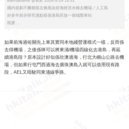
eternalflame 發表於 2026-5-29 15:51
國內規劃不嬲都留左條尾由前海經洪水橋去機場／人工島
好多年前亦研究過點樣係港島區放一個城際車站
既要 ...
如果前海過咗關先上車其實同本地綫營運模式一樣，反而係
去得機場，之後係咪可以將東涌/機場四線化去港島，再延
續港島段？原本設計好似係欣澳過海，行北大嶼山公路去機
場，但如果行屯門西過海去廣珠澳島入就可以借用現有路
段，AEL又唔駛同東涌線爭路。