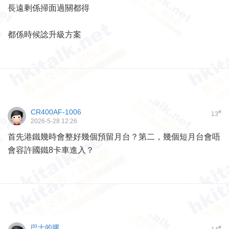
長遠剩係掃面過關都得
都係時候諗升級方案
CR400AF-1006
#
13
2026-5-28 12:26
首先港鐵幾時會整好幾個預留月台？第二，幾個短月台會唔
會容許國鐵8卡車進入？
巴士的膠
#