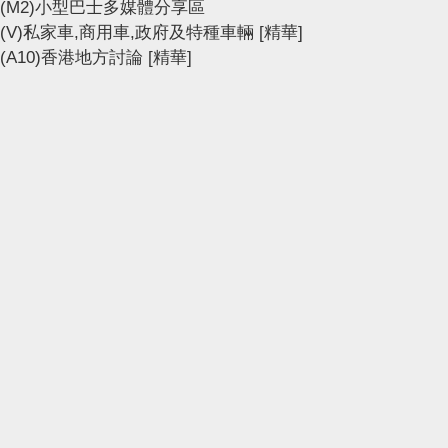
(M2)小型巴士多媒體分享區
(V)私家車,商用車,政府及特種車輛
[精華]
(A10)香港地方討論
[精華]