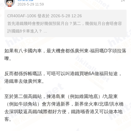
14
2026-5-29 11:59
CR400AF-1006 發表於 2026-5-28 12:26
首先港鐵幾時會整好幾個預留月台？第二，幾個短月台會唔會容
許國鐵8卡車進入？ ...
如果有八卡國內車，最大機會都係廣州東-福田嘅D字頭拉落
嚟。
反而都係拆帳嘅話，可唔可以叫港鐵買啲6A做福田短途，
港鐵車去做廣州東。
至於第二個高鐵站，揀港島東（例如維園地底）/九龍東
（例如牛頭角站）會方俾過新界，新界坐火車/北環/洪水橋
去深圳駁返高鐵/城際都好方便，鐵路喺香港又可以做本地
客。