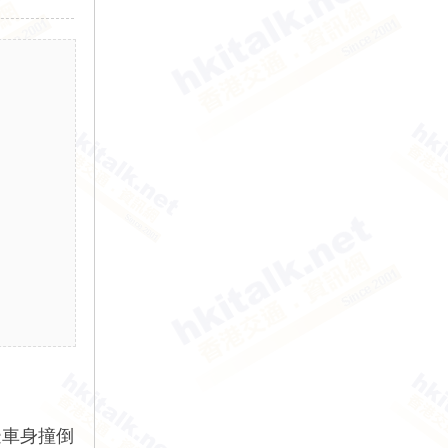
左邊車身撞倒