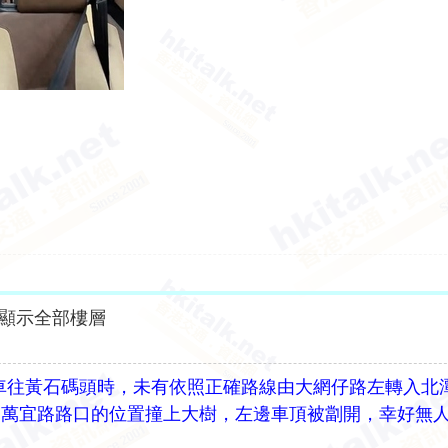
顯示全部樓層
9R 線頭班車往黃石碼頭時，未有依照正確路線由大網仔路左轉入
到萬宜路路口的位置撞上大樹，左邊車頂被劏開，幸好無