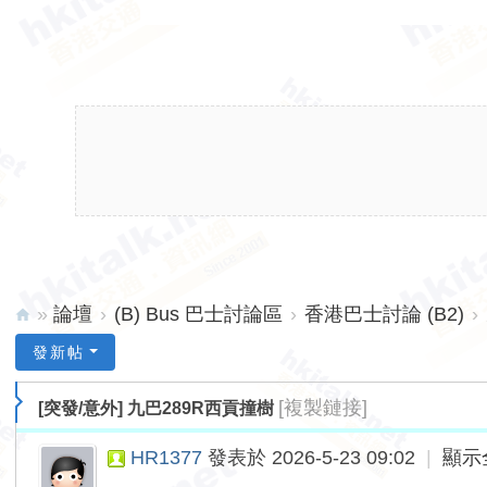
»
論壇
›
(B) Bus 巴士討論區
›
香港巴士討論 (B2)
›
hk
發新帖
ita
[複製鏈接]
[突發/意外]
九巴289R西貢撞樹
lk.
ne
HR1377
發表於 2026-5-23 09:02
|
顯示
t