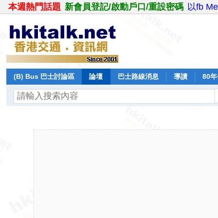
本週熱門話題
新會員登記/啟動戶口/重設密碼
以fb M
(B) Bus 巴士討論區
論壇
巴士路線消息
導讀
80
飛行報告
日誌
保留巴士
分享
記錄