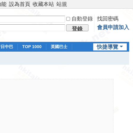
功能
設為首頁
收藏本站
站規
自動登錄
找回密碼
會員申請加入
登錄
快捷導覽
昔日中巴
TOP 1000
英國巴士
排行榜
日本鐵路