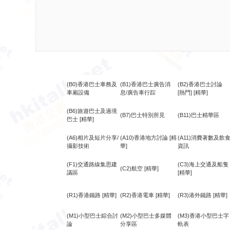
(B0)香港巴士車務及
(B1)香港巴士廣告消
(B2)香港巴士討論
車廂設備
息/廣告車行踪
[熱門]
[精華]
(B6)旅遊巴士及過境
(B7)巴士特別所見
(B11)巴士精華區
巴士
[精華]
(A6)相片及短片分享/
(A10)香港地方討論
[精
(A11)消費著數及飲
攝影技術
華]
資訊
(F1)交通路線集思建
(C3)海上交通及船隻
(C2)航空
[精華]
議區
[精華]
(R1)香港鐵路
[精華]
(R2)香港電車
[精華]
(R3)港外鐵路
[精華]
(M1)小型巴士綜合討
(M2)小型巴士多媒體
(M3)香港小型巴士字
論
分享區
軌表