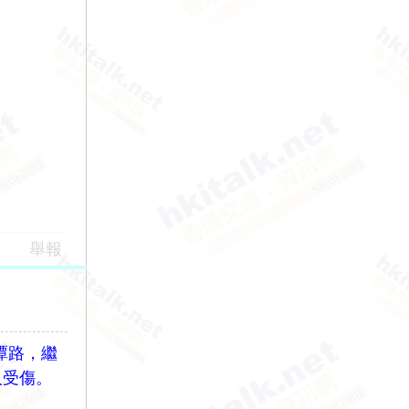
舉報
北潭路，繼
人受傷。