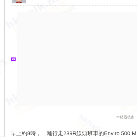
香
港
交
通
資
訊
網
本帖最後由 HR1
早上約8時，一輛行走289R線頭班車的Enviro 50