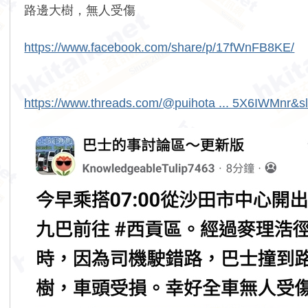
路邊大樹，無人受傷
https://www.facebook.com/share/p/17fWnFB8KE/
https://www.threads.com/@puihota ... 5X6IWMnr&s