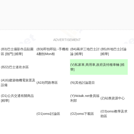
ADVERTISEMENT
(B3)巴士攝影作品貼圖
(B3i)即拍即貼 -手機相
(B4)兩岸三地巴士討
(B5)外地巴士討論
區
[熱門]
[精華]
&翻拍Mon相
論
[精華]
[精華]
(V)私家車,商用車,政府及特種車輛
[精
(B22)巴士迷吹水區
華]
食
(A16)建築物機電裝置及
(A19)問路專區
(N)其他討論題目
設備
(D1)公共交通有關商品
(Y)hkitalk.net會員福
(Z)站務資源中心
[精華]
利部
(O3)omsi教學及求
(O1)omsi討論區
(O2)omsi下載區
助區