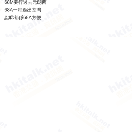
68M要行過去元朗西
68A一程過出荃灣
點睇都係68A方便