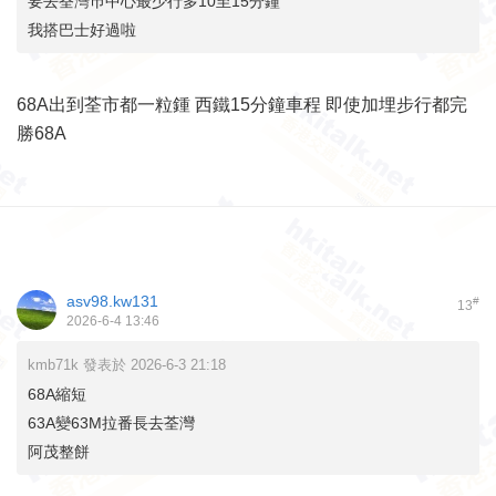
要去荃灣巿中心最少行多10至15分鐘
我搭巴士好過啦
68A出到荃市都一粒鍾 西鐵15分鐘車程 即使加埋步行都完
勝68A
asv98.kw131
#
13
2026-6-4 13:46
kmb71k 發表於 2026-6-3 21:18
68A縮短
63A變63M拉番長去荃灣
阿茂整餅