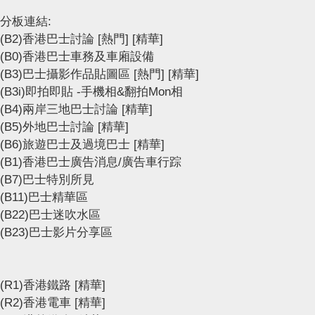
分板連結:
(B2)香港巴士討論
[熱門]
[精華]
(B0)香港巴士車務及車廂設備
(B3)巴士攝影作品貼圖區
[熱門]
[精華]
(B3i)即拍即貼 -手機相&翻拍Mon相
(B4)兩岸三地巴士討論
[精華]
(B5)外地巴士討論
[精華]
(B6)旅遊巴士及過境巴士
[精華]
(B1)香港巴士廣告消息/廣告車行踪
(B7)巴士特別所見
(B11)巴士精華區
(B22)巴士迷吹水區
(B23)巴士影片分享區
(R1)香港鐵路
[精華]
(R2)香港電車
[精華]