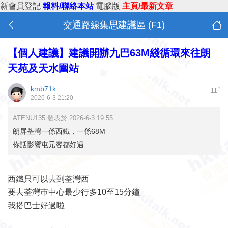
新會員登記
報料/聯絡本站
電腦版
主頁/最新文章
交通路線集思建議區 (F1)
【個人建議】建議開辦九巴63M綫循環來往朗
天苑及天水圍站
kmb71k
#
11
2026-6-3 21:20
ATENU135 發表於 2026-6-3 19:55
朗屏荃灣一係西鐵，一係68M
你話影響屯元客都好過
西鐵只可以去到荃灣西
要去荃灣巿中心最少行多10至15分鐘
我搭巴士好過啦