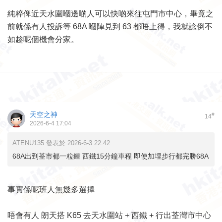
純粹俾近天水圍嗰邊啲人可以快啲來往屯門市中心，畢竟之
前就係有人投訴等 68A 嗰陣見到 63 都唔上得，我就諗倒不
如趁呢個機會分家。
天空之神
#
14
2026-6-4 17:04
ATENU135 發表於 2026-6-3 22:42
68A出到荃市都一粒鍾 西鐵15分鐘車程 即使加埋步行都完勝68A
事實係呢班人無幾多選擇
唔會有人 朗天搭 K65 去天水圍站 + 西鐵 + 行出荃灣市中心