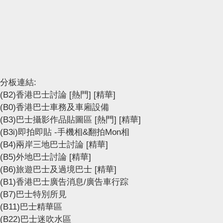
分板連結:
(B2)香港巴士討論
[熱門]
[精華]
(B0)香港巴士車務及車廂設備
(B3)巴士攝影作品貼圖區
[熱門]
[精華]
(B3i)即拍即貼 -手機相&翻拍Mon相
(B4)兩岸三地巴士討論
[精華]
(B5)外地巴士討論
[精華]
(B6)旅遊巴士及過境巴士
[精華]
(B1)香港巴士廣告消息/廣告車行踪
(B7)巴士特別所見
(B11)巴士精華區
(B22)巴士迷吹水區