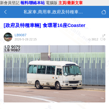
新會員登記
報料/聯絡本站
電腦版
主頁/最新文章
私家車,商用車,政府及特種車輛 (V)
[政府及特種車輛]
食環署16座Coaster
LB9087
#
1
2026-5-28 22:15
3812
0