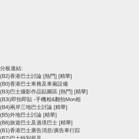
分板連結:
(B2)香港巴士討論
[熱門]
[精華]
(B0)香港巴士車務及車廂設備
(B3)巴士攝影作品貼圖區
[熱門]
[精華]
(B3i)即拍即貼 -手機相&翻拍Mon相
(B4)兩岸三地巴士討論
[精華]
(B5)外地巴士討論
[精華]
(B6)旅遊巴士及過境巴士
[精華]
(B1)香港巴士廣告消息/廣告車行踪
(B7)巴士特別所見