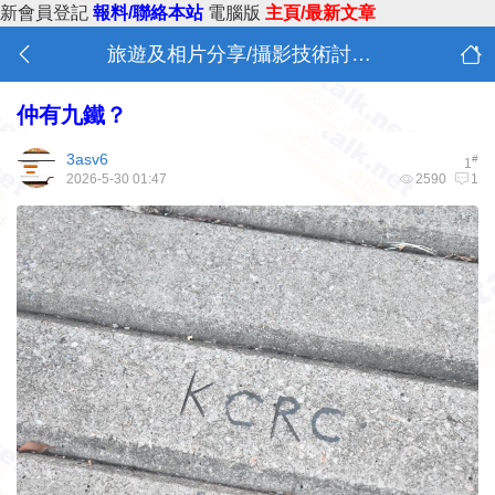
新會員登記
報料/聯絡本站
電腦版
主頁/最新文章
旅遊及相片分享/攝影技術討論 (A6)
仲有九鐵？
3asv6
#
1
2026-5-30 01:47
2590
1