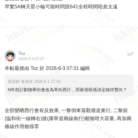
早繁5A轉天星小輪可能時間跟641全程時間唔差太遠
Toz
#
50
2026-6-3 07:27
本帖最後由 Toz 於 2026-6-3 07:31 編輯
吳宗錡 發表於 2026-6-1 17:41
N年前計劃物華街會改為單向西行，而家係唔係決定維持雙向？
全部變晒西行會有反效果, 一黎倒車落觀塘道東行, 二黎前
(協和街一線轉右)後(康寧道兩線南行)都無咁大容量, 再加兩
條線作用都係零