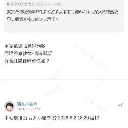
li1872903 發表於 2026-6-2 14:46
其實啟德呢幾年都住多左好多人有冇可能641延長深入啟德然後
飛走觀塘直接上繞道去灣仔？
...
單靠啟德唔見得夠客
同埋淨做啟德+麗晶嘅話
行番紅隧係咪仲快啲？
西九小確幸
#
43
2026-6-2 17:50
本帖最後由 西九小確幸 於 2026-6-2 18:20 編輯