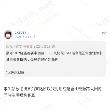
JX9097
#
45
2026-6-2 18:15
西九小確幸 發表於 2026-6-2 17:50
參考107*紅隧都要半個鐘，608九龍段+641港島段正常生性除非
炒車都會快的，係飛走曬的客咁解
*定係想啟隧 ...
李生話啟德後直飛東隧所以我先用紅隧會比較順路去回應
同時注明唔夠客底