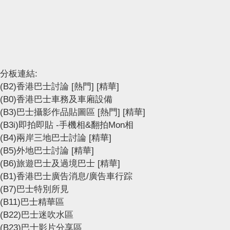
分板連結:
(B2)香港巴士討論
[熱門]
[精華]
(B0)香港巴士車務及車廂設備
(B3)巴士攝影作品貼圖區
[熱門]
[精華]
(B3i)即拍即貼 -手機相&翻拍Mon相
(B4)兩岸三地巴士討論
[精華]
(B5)外地巴士討論
[精華]
(B6)旅遊巴士及過境巴士
[精華]
(B1)香港巴士廣告消息/廣告車行踪
(B7)巴士特別所見
(B11)巴士精華區
(B22)巴士迷吹水區
(B23)巴士影片分享區