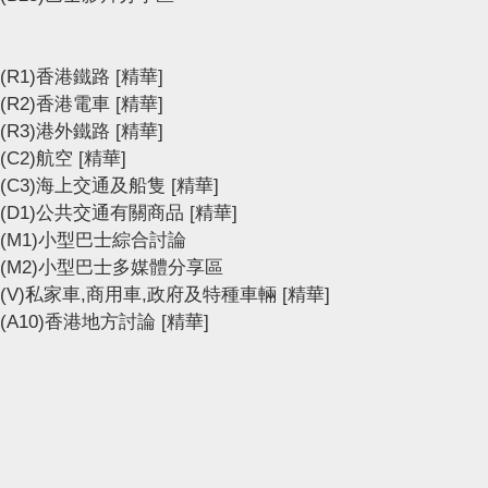
(R1)香港鐵路
[精華]
(R2)香港電車
[精華]
(R3)港外鐵路
[精華]
(C2)航空
[精華]
(C3)海上交通及船隻
[精華]
(D1)公共交通有關商品
[精華]
(M1)小型巴士綜合討論
(M2)小型巴士多媒體分享區
(V)私家車,商用車,政府及特種車輛
[精華]
(A10)香港地方討論
[精華]