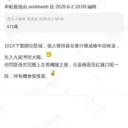
本帖最後由 andreweb 於 2026-6-2 18:09 編輯
西九小確幸 發表於 2026-6-2 08:46
671囉
101X下繁開往堅城，個人覺得衰在要行唒成條牛頭角道，
先入九龍灣兜大圈。
但問題係兜完圈上左舊機隧之後，出返橋面至紅隧口呢一
段，仲有機會慢慢塞。