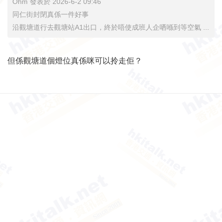
Ohm 發表於 2026-6-2 09:46
同仁街封閉真係一件好事
沿觀塘道行去觀塘站A1出口，終於唔使成班人企哂喺到等空氣 ...
但係觀塘道個燈位真係咪可以拎走佢？