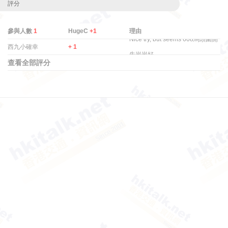
評分
參與人數
1
HugeC
+1
理由
Nice try, but seems 608馬頭圍開
西九小確幸
+ 1
先岩岩好 ...
查看全部評分