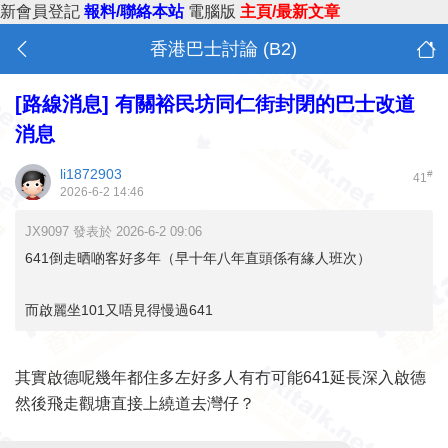
新會員登記
報料/聯絡本站
電腦版
主頁/最新文章
香港巴士討論 (B2)
[路線消息]
有關裕民坊同仁街封閉的巴士改道
消息
li1872903
#
41
2026-6-2 14:46
JX9097 發表於 2026-6-2 09:06
641倒走晒啲客好多年（早十年八年直頭係有緣人班次）
而啟麗坐101又唔見得慢過641
其實啟德呢幾年都住多左好多人有冇可能641延長深入啟德
然後飛走觀塘直接上繞道去灣仔？