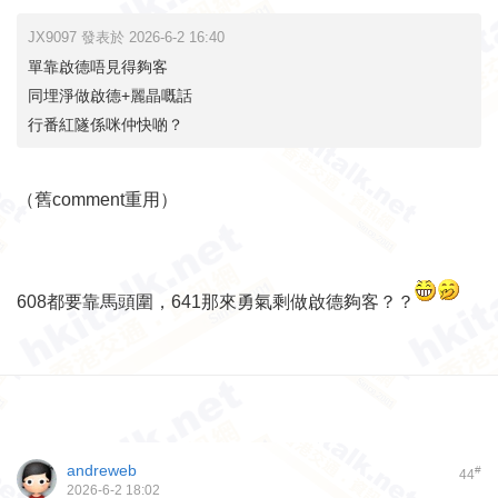
JX9097 發表於 2026-6-2 16:40
單靠啟德唔見得夠客
同埋淨做啟德+麗晶嘅話
行番紅隧係咪仲快啲？
（舊comment重用）
608都要靠馬頭圍，641那來勇氣剩做啟德夠客？？
andreweb
#
44
2026-6-2 18:02