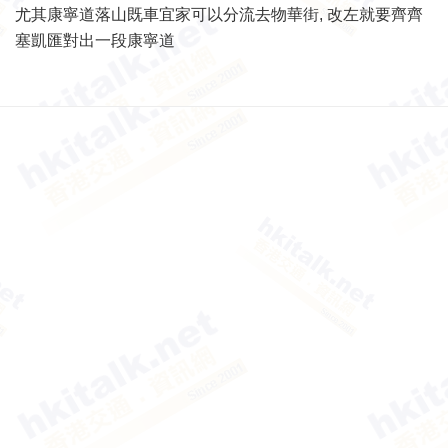
尤其康寧道落山既車宜家可以分流去物華街, 改左就要齊齊
塞凱匯對出一段康寧道