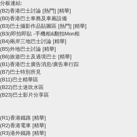
分板連結:
(B2)香港巴士討論
[熱門]
[精華]
(B0)香港巴士車務及車廂設備
(B3)巴士攝影作品貼圖區
[熱門]
[精華]
(B3i)即拍即貼 -手機相&翻拍Mon相
(B4)兩岸三地巴士討論
[精華]
(B5)外地巴士討論
[精華]
(B6)旅遊巴士及過境巴士
[精華]
(B1)香港巴士廣告消息/廣告車行踪
(B7)巴士特別所見
(B11)巴士精華區
(B22)巴士迷吹水區
(B23)巴士影片分享區
(R1)香港鐵路
[精華]
(R2)香港電車
[精華]
(R3)港外鐵路
[精華]