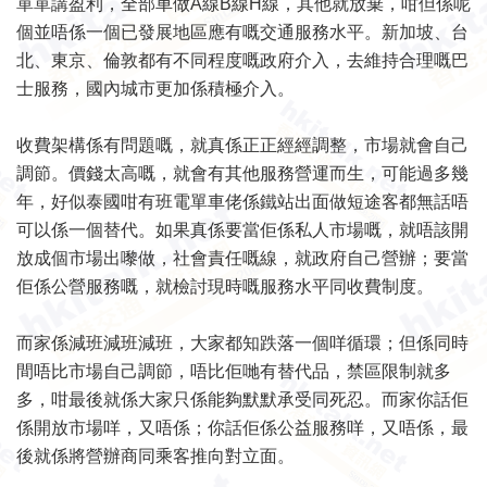
單單講盈利，全部車做A線B線H線，其他就放棄，咁但係呢
個並唔係一個已發展地區應有嘅交通服務水平。新加坡、台
北、東京、倫敦都有不同程度嘅政府介入，去維持合理嘅巴
士服務，國內城市更加係積極介入。
收費架構係有問題嘅，就真係正正經經調整，市場就會自己
調節。價錢太高嘅，就會有其他服務營運而生，可能過多幾
年，好似泰國咁有班電單車佬係鐵站出面做短途客都無話唔
可以係一個替代。如果真係要當佢係私人市場嘅，就唔該開
放成個市場出嚟做，社會責任嘅線，就政府自己營辦；要當
佢係公營服務嘅，就檢討現時嘅服務水平同收費制度。
而家係減班減班減班，大家都知跌落一個咩循環；但係同時
間唔比市場自己調節，唔比佢哋有替代品，禁區限制就多
多，咁最後就係大家只係能夠默默承受同死忍。而家你話佢
係開放市場咩，又唔係；你話佢係公益服務咩，又唔係，最
後就係將營辦商同乘客推向對立面。