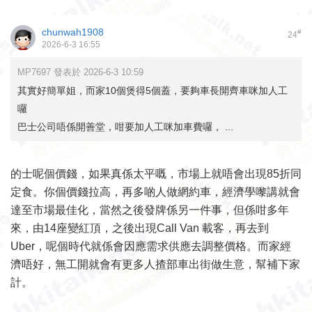
chunwah1908
#
24
2026-6-3 16:55
MP7697 發表於 2026-6-3 10:59
其實好簡單姐，而家10個煲得5個蓋，要夠車長開齊車咪加人工
囉
巴士公司唔係開善堂，咁要加人工咪加車費囉， ...
的士呢個價錢，如果真係太平嘅，市場上就唔會出現85折同
定食。你個價錢拉高，再多啲人做網約車，經濟學嚟講就會
達至市場最佳化，當然之後發牌係另一件事，但係咁多年
來，由14座變紅頂，之後出現Call Van 載客，再去到
Uber，呢個時代就係會因應需求供應去調整價格。而家經
濟唔好，無工開就會有更多人揸部車出街做生意，幫補下家
計。