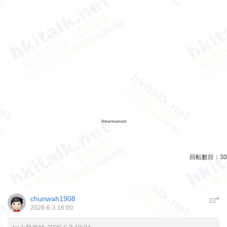
Advertisement
回帖數目：
30
chunwah1908
#
22
2026-6-3 16:00