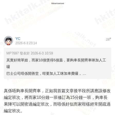
Advertisement
YC
#
28
2026-6-3 23:14
MP7697 發表於 2026-6-3 10:59
其實好簡單姐，而家10個煲得5個蓋，要夠車長開齊車咪加人工
囉
巴士公司唔係開善堂，咁要加人工咪加車費囉， ...
真係唔夠車長開齊車，正如我首篇文章後半段所講應該修改
編定班次，將而家10分鐘一班修訂為15分鐘一班，夠車長
果陣可以開密過編定班次，而唔係好似而家咁樣經常開疏過
編定班次。