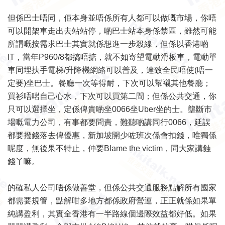
但係巴士唔同，佢本身並唔係所有人都可以做嘅市場，你唔
可以開架車走出去站站停，啲巴士站本身係禁區，雖然可能
所謂嘅按需求巴士其實就係想進一步殺線，但係以香港啲
IT，當年P960/8都搞唔掂，就不如寄望電動滑板車，電動單
車同埋扶手電梯/升降機網絡可以普及，達致全民唔使(唔一
定要)坐巴士。餐廳一次等得耐，下次可以幫襯其他餐廳；
買衫唔啱自己心水，下次可以買第二間；但係公共交通，你
只可以選擇坐，定係俾貴啲坐0066坐Uber坐的士。壟斷市
場嘅電力公司，有事都要問責，難聽啲講同行0066，延誤
都要撥錢落去俾優惠，新加坡開少咗班次係會扣錢，唯獨係
呢度，無後果不特止，仲要Blame the victim，同大家講蝕
錢丫嘛。
的確私人公司唔係做善堂，但係公共交通服務點解所有國家
都需要規管，點解咁多地方都係政府營運，正正就係如果單
純講盈利，其實全香港有一半路線個邊際效益都好低。如果