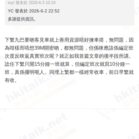
toyl 發表於 2026-6-3 10:24
YC 發表於 2026-6-2 22:52
多謝提供資訊。
下繁九巴要啲客見車就上善用資源唔好揀車搭，無問題，因
為咁樣而唔想39M開密啲，都無問題，但係咪應該係編定班
次度反映返真實班次呢？就正如我首篇文章的後半段所講。
諗住下繁只開15分鐘一班就算，但編定班次就寫10分鐘一
班，真係擺明呃人。同埋上繁都一樣經常收車，前日早繁就
有收。