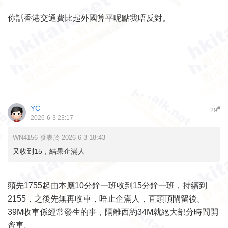
你話香港交通費比起外國算平呢點我唔反對。
YC
#
29
2026-6-3 23:17
WN4156 發表於 2026-6-3 18:43
又收到15，結果企滿人
頭先1755起由本應10分鐘一班收到15分鐘一班，持續到
2155，之後先無再收車，唔止企滿人，直頭頂閘留後。
39M收車係經常發生的事，隔離西約34M就絕大部分時間開
齊車。