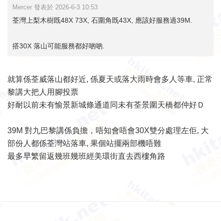
Mercer 發表於 2026-6-3 10:53
荃灣上梨木樹既48X 73X, 石圍角既43X, 應該好服務過39M.
搭30X 落山可能服務都好啲啲.
就算係荃威落山都好近, 係夏天或落大雨時會多人等車, 正常
黎講大把人用腳投票
好耐以前未有愉景新城條通道同未有荃景圍天橋都仲好Ｄ
39M 對九巴黎講係負擔，唔知會唔會30X雙分處理左佢, 大
部份人都係荃灣站落車, 果個站擺兩部機唔難
最多早繁留返幾班幾班經美環街直去西樓角路