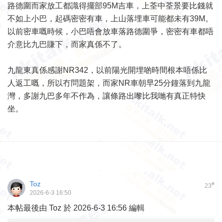
路德圍而家放工都識得擺部95M吉車，上荃中荃景要比錢就
不如上小巴，起碼密密有車，上山落埋車可能都未有39M。
以前密車嘅時候，小巴唔會放車落路德圍爭，密密有車都唔
介意比九巴賺下，而家真係不了。
九龍東真係感謝NR342，以前陽光開埋啲時間根本唔係比
人返工嘅，所以冇問題架，而家NR車朝早25分鐘落到九龍
灣，多謝九巴多年不作為，讓條路出嚟比我哋有真正特快
坐。
Toz
#
23
2026-6-3 16:50
本帖最後由 Toz 於 2026-6-3 16:56 編輯