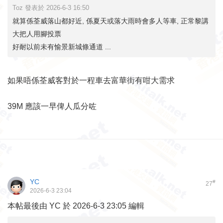
Toz 發表於 2026-6-3 16:50
就算係荃威落山都好近, 係夏天或落大雨時會多人等車, 正常黎講
大把人用腳投票
好耐以前未有愉景新城條通道 ...
如果唔係荃威客對於一程車去富華街有咁大需求
39M 應該一早俾人瓜分咗
YC
#
27
2026-6-3 23:04
本帖最後由 YC 於 2026-6-3 23:05 編輯