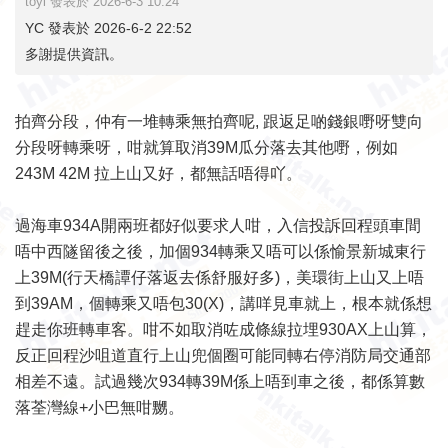
toyl 發表於 2026-6-3 10:24
YC 發表於 2026-6-2 22:52
多謝提供資訊。
拍齊分段，仲有一堆轉乘無拍齊呢, 跟返足啲錢銀嘢呀雙向
分段呀轉乘呀，咁就算取消39M瓜分落去其他嘢，例如
243M 42M 拉上山又好，都無話唔得吖。
過海車934A開兩班都好似要求人咁，入信投訴回程頭車間
唔中西隧留後之後，加個934轉乘又唔可以係愉景新城東行
上39M(行天橋譚仔落返去係舒服好多)，美環街上山又上唔
到39AM，個轉乘又唔包30(X)，講咩見車就上，根本就係想
趕走你班轉車客。咁不如取消咗成條線拉埋930AX上山算，
反正回程沙咀道直行上山兜個圈可能同轉右停消防局交通部
相差不遠。試過幾次934轉39M係上唔到車之後，都係算數
落荃灣線+小巴無咁嬲。