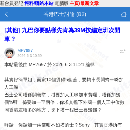
新會員登記
報料/聯絡本站
電腦版
主頁/最新文章
香港巴士討論 (B2)
[其他]
九巴你要點樣先肯為39M按編定班次開
車？
MP7697
#
21
2026-6-3 10:59
本帖最後由 MP7697 於 2026-6-3 11:21 編輯
其實好簡單姐，而家10個煲得5個蓋，要夠車長開齊車咪加
人工囉
巴士公司唔係開善堂，咁要加人工咪加車費囉，唔係加幾
個%呀，係要加一至兩倍，你求其揾下外國一個人工中位數
同香港差唔多的地方，睇下搭一程巴士要幾錢？
咩話，你話加一兩倍咁不如搭的士？Sorry，其實香港所有