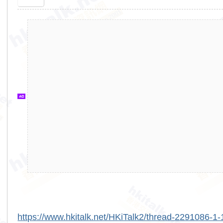
香
港
交
通
資
訊
網
https://www.hkitalk.net/HKiTalk2/thread-2291086-1-