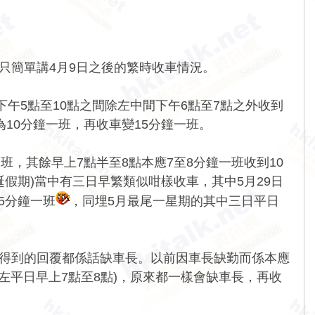
，只簡單講4月9日之後的繁時收車情況。
係下午5點至10點之間除左中間下午6點至7點之外收到
為10分鐘一班，再收車變15分鐘一班。
班，其餘早上7點半至8點本應7至8分鐘一班收到10
誕假期)當中有三日早繁類似咁樣收車，其中5月29日
5分鐘一班
，同埋5月最尾一星期的其中三日平日
，得到的回覆都係話缺車長。以前因車長缺勤而係本應
左平日早上7點至8點)，原來都一樣會缺車長，再收