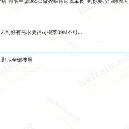
牌 報名申請365日做死嗰條線嘅車長 到你要放假時就
 又未到好有需求要補司機落39M不可...
顯示全部樓層