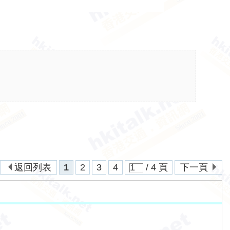
返回列表
1
2
3
4
/ 4 頁
下一頁