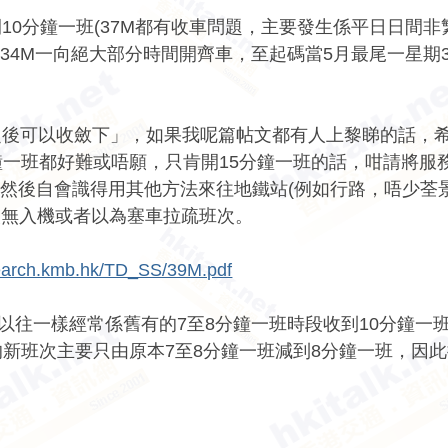
10分鐘一班(37M都有收車問題，主要發生係平日日間非繁
34M一向絕大部分時間開齊車，至起碼當5月最尾一星期
ost之後可以收斂下」，如果我呢篇帖文都有人上黎睇的話
鐘一班都好難或唔願，只肯開15分鐘一班的話，咁請將服
然後自會識得用其他方法來往地鐵站(例如行路，唔少荃景
次無入機或者以為塞車拉疏班次。
search.kmb.hk/TD_SS/39M.pdf
同以往一樣經常係舊有的7至8分鐘一班時段收到10分鐘一
的新班次主要只由原本7至8分鐘一班減到8分鐘一班，因