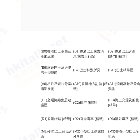
(B0)香港巴士車務及
(B1)香港巴士廣告消
(B2)香港巴士討論
車廂設備
息/廣告車行踪
[熱門]
[精華]
(B6)旅遊巴士及過境
(B7)巴士特別所見
(B11)巴士精華區
巴士
[精華]
(A6)相片及短片分享/
(A10)香港地方討論
[精
(A11)消費著數及飲
攝影技術
華]
資訊
(F1)交通路線集思建
(C3)海上交通及船隻
(C2)航空
[精華]
議區
[精華]
(R1)香港鐵路
[精華]
(R2)香港電車
[精華]
(R3)港外鐵路
[精華]
(M1)小型巴士綜合討
(M2)小型巴士多媒體
(M3)香港小型巴士字
論
分享區
軌表