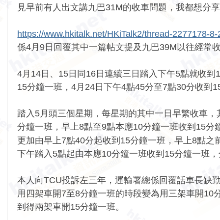
見早前有人出文講九巴31M的收車問題，我都想分享
https://www.hkitalk.net/HKiTalk2/thread-2277178-8-
係4月9日回覆其中一篇帖文提及九巴39M以往經常
4月14日、15日同16日連續三日踏入下午5點就收到
15分鐘一班，4月24日下午4點45分至7點30分
踏入5月頭三個星期，每星期的其中一日早繁收車，其
分鐘一班，早上8點至9點本應10分鐘一班收到15
更加由早上7點40分起收到15分鐘一班，早上8點之
下午踏入5點起由本應10分鐘一班收到15分鐘一班，
本人向TCU投訴左三年，運輸署總係回覆話車長缺
用四架車開7至8分鐘一班的時段變為用三架車開10
到得兩架車開15分鐘一班。