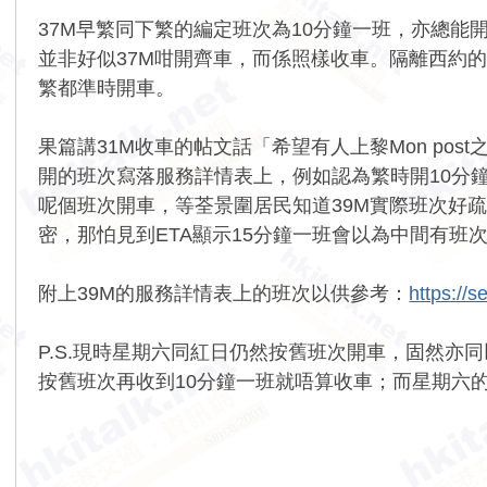
37M早繁同下繁的編定班次為10分鐘一班，亦總能開
並非好似37M咁開齊車，而係照樣收車。隔離西約的
繁都準時開車。
果篇講31M收車的帖文話「希望有人上黎Mon p
開的班次寫落服務詳情表上，例如認為繁時開10分
呢個班次開車，等荃景圍居民知道39M實際班次好疏
密，那怕見到ETA顯示15分鐘一班會以為中間有班
附上39M的服務詳情表上的班次以供參考：
https://
P.S.現時星期六同紅日仍然按舊班次開車，固然亦
按舊班次再收到10分鐘一班就唔算收車；而星期六