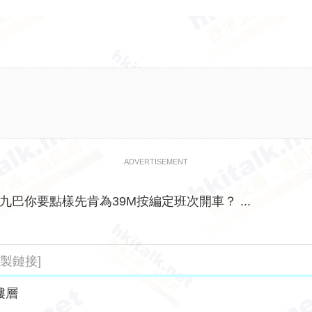
ADVERTISEMENT
九巴你要點樣先肯為39M按編定班次開車？ ...
複製鏈接]
樓層