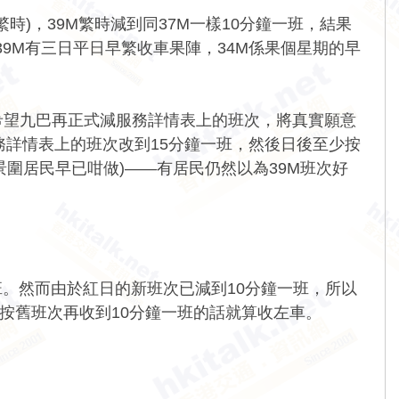
時)，39M繁時減到同37M一樣10分鐘一班，結果
39M有三日平日早繁收車果陣，34M係果個星期的早
，希望九巴再正式減服務詳情表上的班次，將真實願意
務詳情表上的班次改到15分鐘一班，然後日後至少按
圍居民早已咁做)——有居民仍然以為39M班次好
班。然而由於紅日的新班次已減到10分鐘一班，所以
此按舊班次再收到10分鐘一班的話就算收左車。