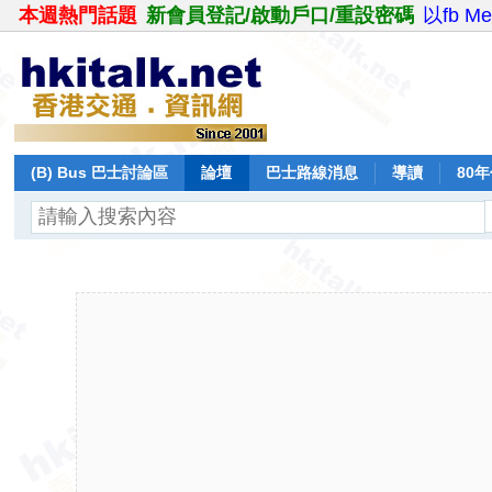
本週熱門話題
新會員登記/啟動戶口/重設密碼
以fb M
(B) Bus 巴士討論區
論壇
巴士路線消息
導讀
80
飛行報告
日誌
保留巴士
分享
記錄