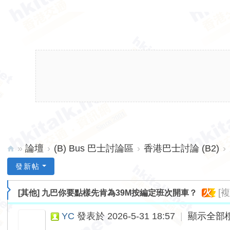
»
論壇
›
(B) Bus 巴士討論區
›
香港巴士討論 (B2)
›
hk
發新帖
ita
火
[
[其他]
九巴你要點樣先肯為39M按編定班次開車？
lk.
ne
YC
發表於 2026-5-31 18:57
|
顯示全部
t