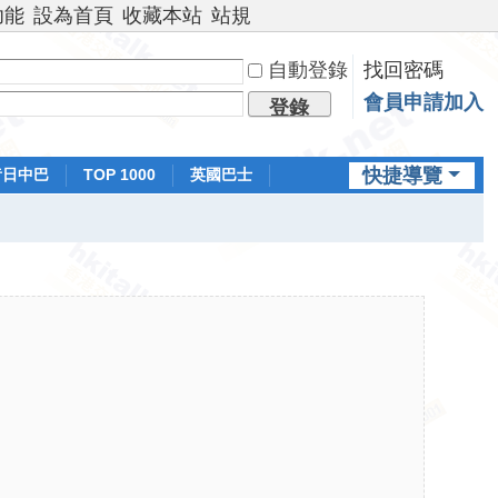
功能
設為首頁
收藏本站
站規
自動登錄
找回密碼
會員申請加入
登錄
快捷導覽
昔日中巴
TOP 1000
英國巴士
排行榜
日本鐵路