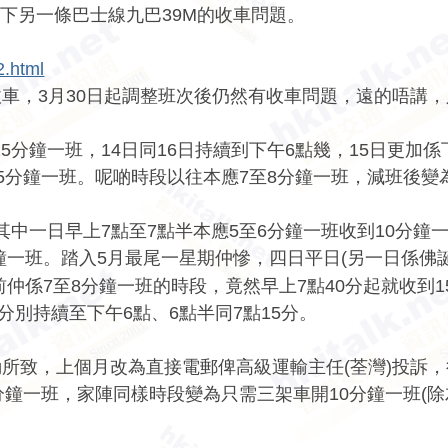
下另一條巴士線九巴39M的收車問題。
2.html
收車，3月30日起調整班次後仍然有收車問題，遠的唔講
15分鐘一班，14日同16日持續到下午6點幾，15日更加
收到15分鐘一班。呢啲時段以往本應7至8分鐘一班，減班後變
中一日早上7點至7點半本應5至6分鐘一班收到10分鐘一
分鐘一班。踏入5月最尾一星期仲慘，四日平日(另一日係佛
前仲係7至8分鐘一班的時段，竟然早上7點40分起就收到1
分別持續至下午6點、6點半同7點15分。
勤所致，上個月改為直接電郵俾高級運輸主任(荃灣)投訴
分鐘一班，家陣同樣時段變為只需三架車開10分鐘一班(除