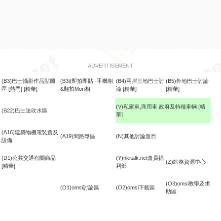
ADVERTISEMENT
(B3)巴士攝影作品貼圖
(B3i)即拍即貼 -手機相
(B4)兩岸三地巴士討
(B5)外地巴士討論
區
[熱門]
[精華]
&翻拍Mon相
論
[精華]
[精華]
(V)私家車,商用車,政府及特種車輛
[精
(B22)巴士迷吹水區
華]
食
(A16)建築物機電裝置及
(A19)問路專區
(N)其他討論題目
設備
(D1)公共交通有關商品
(Y)hkitalk.net會員福
(Z)站務資源中心
[精華]
利部
(O3)omsi教學及求
(O1)omsi討論區
(O2)omsi下載區
助區