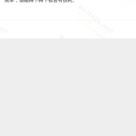
開車，個轆轉下轉下都會有損耗。