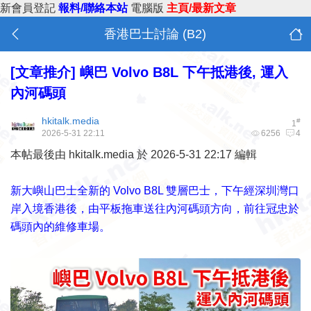
新會員登記
報料/聯絡本站
電腦版
主頁/最新文章
香港巴士討論 (B2)
[文章推介]
嶼巴 Volvo B8L 下午抵港後, 運入
內河碼頭
hkitalk.media
#
1
2026-5-31 22:11
6256
4
本帖最後由 hkitalk.media 於 2026-5-31 22:17 編輯
新大嶼山巴士全新的 Volvo B8L 雙層巴士，下午經深圳灣口
岸入境香港後，由平板拖車送往內河碼頭方向，前往冠忠於
碼頭內的維修車場。