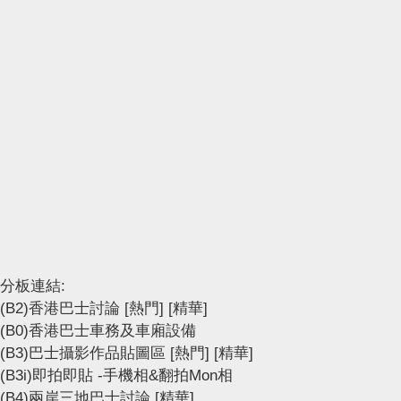
分板連結:
(B2)香港巴士討論
[熱門]
[精華]
(B0)香港巴士車務及車廂設備
(B3)巴士攝影作品貼圖區
[熱門]
[精華]
(B3i)即拍即貼 -手機相&翻拍Mon相
(B4)兩岸三地巴士討論
[精華]