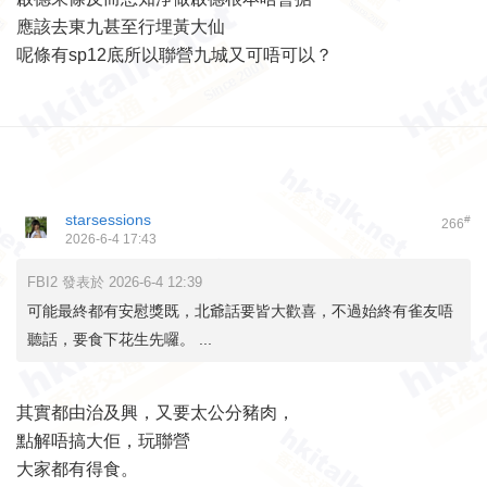
應該去東九甚至行埋黃大仙
呢條有sp12底所以聯營九城又可唔可以？
starsessions
#
266
2026-6-4 17:43
FBI2 發表於 2026-6-4 12:39
可能最終都有安慰獎既，北爺話要皆大歡喜，不過始終有雀友唔
聽話，要食下花生先囉。 ...
其實都由治及興，又要太公分豬肉，
點解唔搞大佢，玩聯營
大家都有得食。