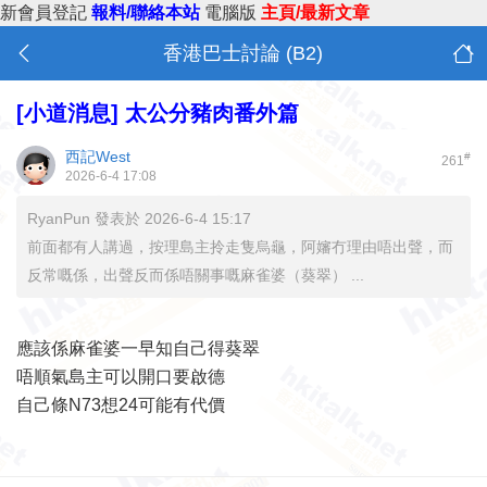
新會員登記
報料/聯絡本站
電腦版
主頁/最新文章
香港巴士討論 (B2)
[小道消息]
太公分豬肉番外篇
西記West
#
261
2026-6-4 17:08
RyanPun 發表於 2026-6-4 15:17
前面都有人講過，按理島主拎走隻烏龜，阿嬸冇理由唔出聲，而
反常嘅係，出聲反而係唔關事嘅麻雀婆（葵翠） ...
應該係麻雀婆一早知自己得葵翠
唔順氣島主可以開口要啟德
自己條N73想24可能有代價