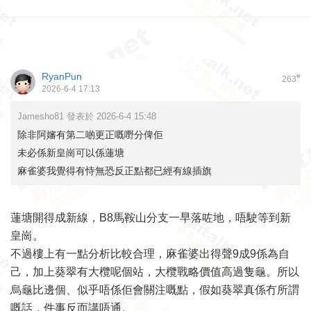
RyanPun
#
263
2026-6-4 17:13
Jamesho81 發表於 2026-6-4 15:48
除非阿嬸有第二啲更正嘅嘢分俾佢
未必係新皇崗可以係蓮塘
麻雀婆我覺得有恃無恐反正點都已經有線插旗
蓮塘開得成新線，B8馬鞍山分支一早落咗地，唔駛等到新
皇崗。
不過樓上有一點分析比較合理，麻雀婆出得聲9成9係為自
己，加上葵翠有大欖呢個站，大欖戰略價值高過隻龜。所以
烏龜比邊個、似乎唔係佢會關注嘅點，假如葵翠真係冇所謂
嘅話，件事反而講唔通。