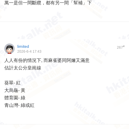
萬一是但一間斷纜，都有另一間「幫補」下
limited
#
267
2026-6-4 17:43
人人有份的情況下, 而麻雀婆同阿嬸又滿意
估計太公分皇崗線
葵翠- 紅
大烏龜- 黃
體育園- 綠
青山灣- 綠或紅