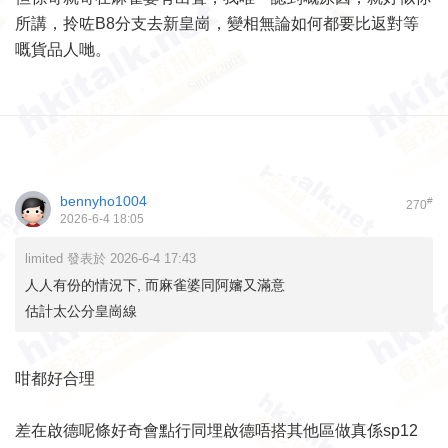
所講，拎咗B8分支去新皇崗，變相無論如何都要比返對等
嘅貨品人哋。
bennyho1004
#
270
2026-6-4 18:05
limited 發表於 2026-6-4 17:43
人人有份的情況下, 而麻雀婆同阿嬸又滿意
估計太公分皇崗線
咁都好合理
差在啟德呢條好奇會點行同埋啟德唔搭其他區做真係sp12