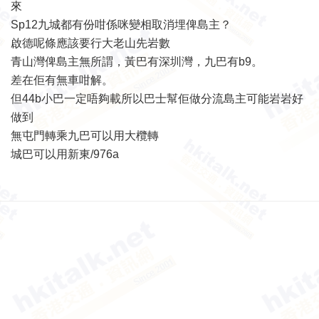
來
Sp12九城都有份咁係咪變相取消埋俾島主？
啟德呢條應該要行大老山先岩數
青山灣俾島主無所謂，黃巴有深圳灣，九巴有b9。
差在佢有無車咁解。
但44b小巴一定唔夠載所以巴士幫佢做分流島主可能岩岩好
做到
無屯門轉乘九巴可以用大欖轉
城巴可以用新東/976a