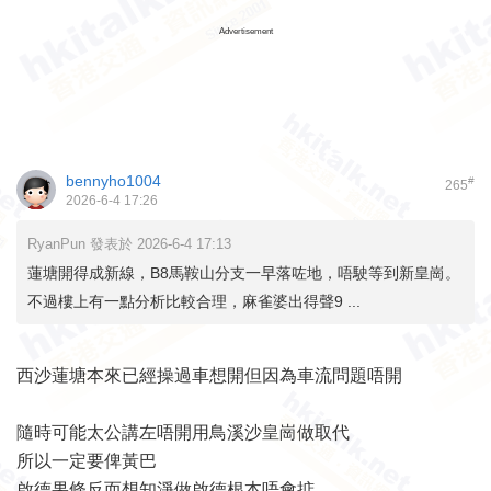
Advertisement
bennyho1004
#
265
2026-6-4 17:26
RyanPun 發表於 2026-6-4 17:13
蓮塘開得成新線，B8馬鞍山分支一早落咗地，唔駛等到新皇崗。
不過樓上有一點分析比較合理，麻雀婆出得聲9 ...
西沙蓮塘本來已經操過車想開但因為車流問題唔開
隨時可能太公講左唔開用鳥溪沙皇崗做取代
所以一定要俾黃巴
啟德果條反而想知淨做啟德根本唔會掂