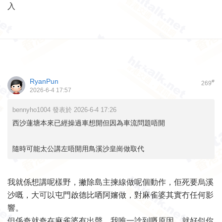
入
RyanPun
#
269
2026-6-4 17:57
bennyho1004 發表於 2026-6-4 17:26
西沙蓮塘本來已經操過車想開但因為車流問題唔開
隨時可能太公講左唔開用鳥溪沙皇崗做取代
我就係想講呢樣野，撇除島主揀線做呢個動作，佢死要烏溪
沙嘅，大可以屯門啟德比哂阿嬸做，對麻雀婆其實冇任何影
響。
但係奇就奇在麻雀婆有出聲，我唯一諗到嘅原因，就好似你