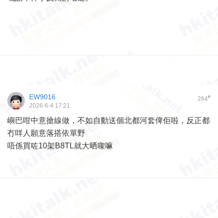
EW9016
#
264
2026-6-4 17:21
嶼巴咁中意搶線做，不如自動送個北都河套俾佢啦，反正都
冇咩人願意落搭依單野
唔係買咗10架B8TL就大晒㗎嘛