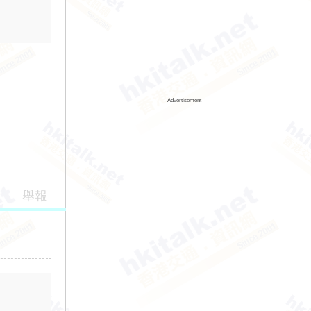
Advertisement
舉報