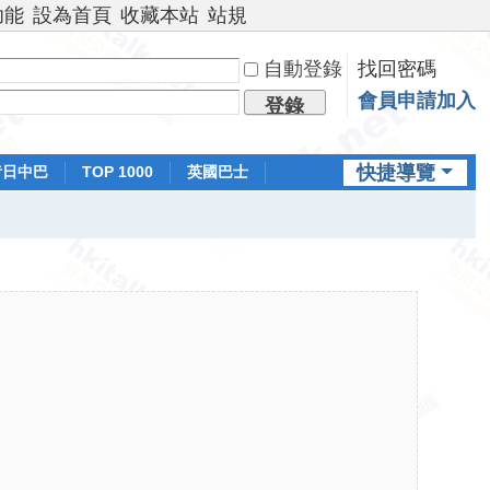
功能
設為首頁
收藏本站
站規
自動登錄
找回密碼
會員申請加入
登錄
快捷導覽
昔日中巴
TOP 1000
英國巴士
排行榜
日本鐵路