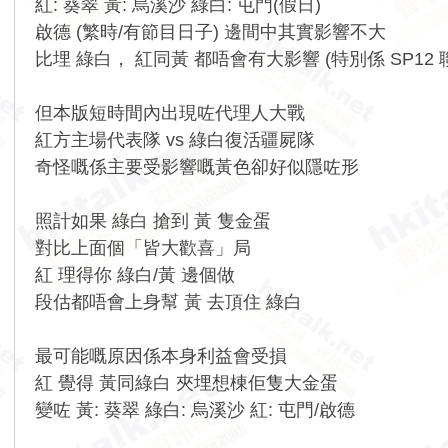
紅: 葵翠 黃: 烏溪沙 綠白: 屯門(假日)
啟德 (繁時/有節目日子) 邊間中其實影響不大
比埋 綠白， 紅同黃 都唔會有大影響 (特別係 SP12 
但本版短時間內出現咗代理人大戰
紅方主場代表隊 vs 綠白復活疆屍隊
奇怪嘅係主要受影響嘅黃色卻好似隱咗形
照計如果 綠白 搶到 黃 隻金蛋
對比上面個「皆大歡喜」局
紅 理得你 綠白/黃 邊個做
段估都唔會上身幫 黃 去頂住 綠白
最可能嘅原因係本身利益會受損
紅 覺得 黃同綠白 夾埋想棟佢隻大金蛋
變咗 黃: 葵翠 綠白: 烏溪沙 紅: 屯門/啟德