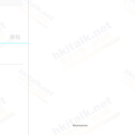
舉報
Advertisement