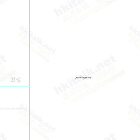
Advertisement
舉報