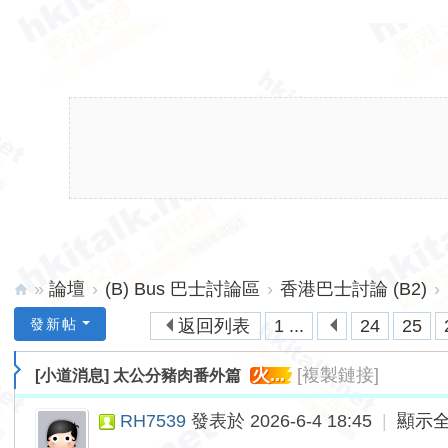
»
論壇
›
(B) Bus 巴士討論區
›
香港巴士討論 (B2)
›
hk
發新帖
返回列表
1 ...
24
25
ita
火...
[複製鏈接]
[小道消息]
太公分豬肉番外篇
lk.
ne
RH7539
發表於 2026-6-4 18:45
|
顯示
t