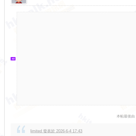
香
港
交
通
資
訊
網
本帖最後由 RH
limited 發表於 2026-6-4 17:43