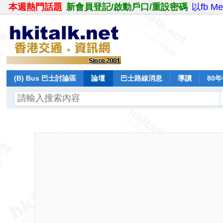
本週熱門話題
新會員登記/啟動戶口/重設密碼
以fb M
(B) Bus 巴士討論區
論壇
巴士路線消息
導讀
80
飛行報告
日誌
保留巴士
分享
記錄