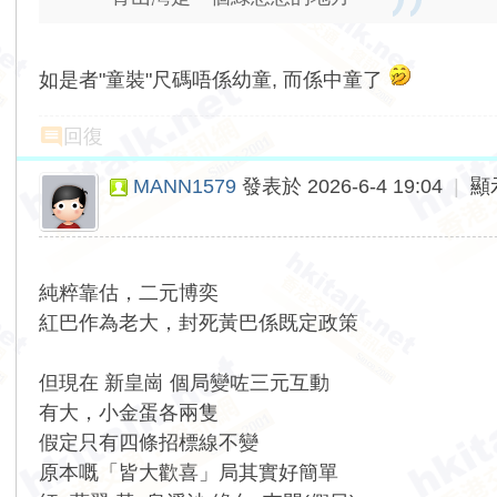
如是者"童裝"尺碼唔係幼童, 而係中童了
回復
MANN1579
發表於 2026-6-4 19:04
|
顯
純粹靠估，二元博奕
紅巴作為老大，封死黃巴係既定政策
但現在 新皇崗 個局變咗三元互動
有大，小金蛋各兩隻
假定只有四條招標線不變
原本嘅「皆大歡喜」局其實好簡單