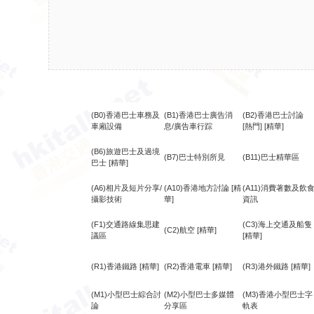
(B0)香港巴士車務及
(B1)香港巴士廣告消
(B2)香港巴士討論
車廂設備
息/廣告車行踪
[熱門]
[精華]
(B6)旅遊巴士及過境
(B7)巴士特別所見
(B11)巴士精華區
巴士
[精華]
(A6)相片及短片分享/
(A10)香港地方討論
[精
(A11)消費著數及飲
攝影技術
華]
資訊
(F1)交通路線集思建
(C3)海上交通及船隻
(C2)航空
[精華]
議區
[精華]
(R1)香港鐵路
[精華]
(R2)香港電車
[精華]
(R3)港外鐵路
[精華]
(M1)小型巴士綜合討
(M2)小型巴士多媒體
(M3)香港小型巴士字
論
分享區
軌表