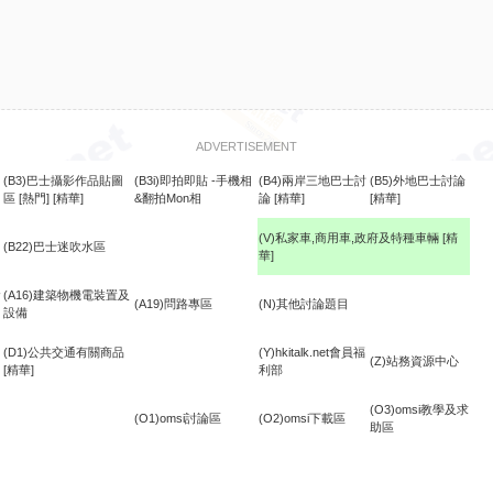
ADVERTISEMENT
(B3)巴士攝影作品貼圖
(B3i)即拍即貼 -手機相
(B4)兩岸三地巴士討
(B5)外地巴士討論
區
[熱門]
[精華]
&翻拍Mon相
論
[精華]
[精華]
(V)私家車,商用車,政府及特種車輛
[精
(B22)巴士迷吹水區
華]
食
(A16)建築物機電裝置及
(A19)問路專區
(N)其他討論題目
設備
(D1)公共交通有關商品
(Y)hkitalk.net會員福
(Z)站務資源中心
[精華]
利部
(O3)omsi教學及求
(O1)omsi討論區
(O2)omsi下載區
助區