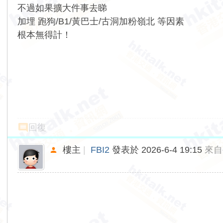
不過如果擴大件事去睇
加埋 跑狗/B1/黃巴士/古洞加粉嶺北 等因素
根本無得計！
回復
樓主
|
FBI2
發表於 2026-6-4 19:15
來自