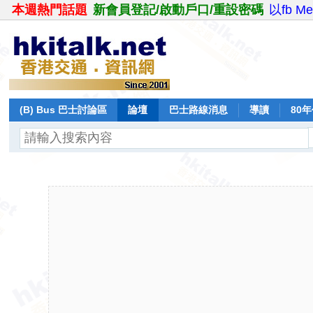
本週熱門話題
新會員登記/啟動戶口/重設密碼
以fb M
(B) Bus 巴士討論區
論壇
巴士路線消息
導讀
80
飛行報告
日誌
保留巴士
分享
記錄