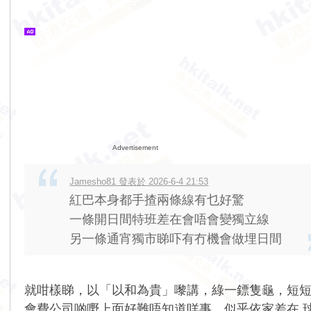
Advertisement
Jamesho81 發表於 2026-6-4 21:53
紅巴本身都手揸兩條線有乜好驚
一條開日間特班差在會唔會變獨立線
另一條通宵獨市睇吓有冇機會做埋日間
就咁樣睇，以「以和為貴」嚟講，綠一鏢隻龜，短
會費公司啲嘢上面好難唔知道咩事，似乎依家差在 