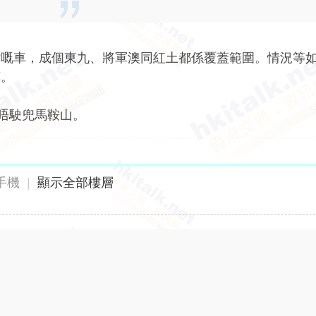
站嘅車，成個東九、將軍澳同紅土都係覆蓋範圍。情況等
惠。
，唔駛兜馬鞍山。
手機
|
顯示全部樓層