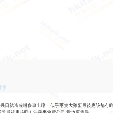
短幾日就嘈咗咁多事出嚟，似乎兩隻大雞蛋最後應該都冇
球證最後用咗咩方法擺平會費公司 肯放棄隻龜。