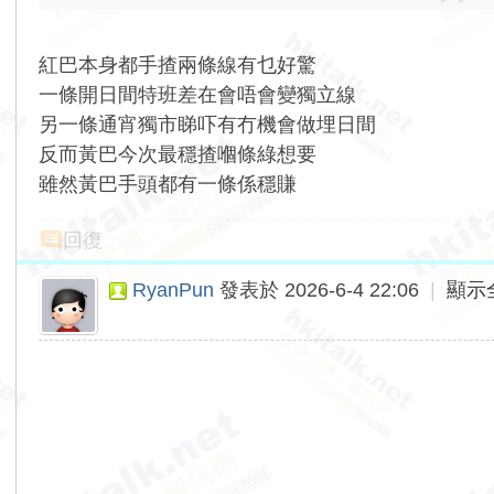
紅巴本身都手揸兩條線有乜好驚
一條開日間特班差在會唔會變獨立線
另一條通宵獨市睇吓有冇機會做埋日間
反而黃巴今次最穩揸嗰條綠想要
雖然黃巴手頭都有一條係穩賺
回復
RyanPun
發表於 2026-6-4 22:06
|
顯示