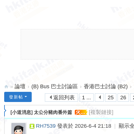
»
論壇
›
(B) Bus 巴士討論區
›
香港巴士討論 (B2)
›
hk
發新帖
返回列表
1 ...
25
26
ita
火...
[複製鏈接]
[小道消息]
太公分豬肉番外篇
lk.
ne
RH7539
發表於 2026-6-4 21:18
|
顯示
t