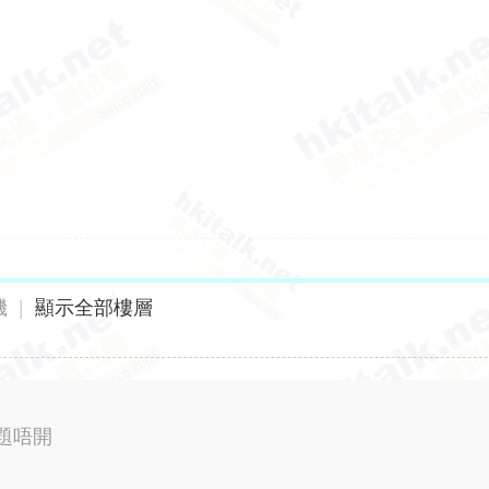
機
|
顯示全部樓層
題唔開