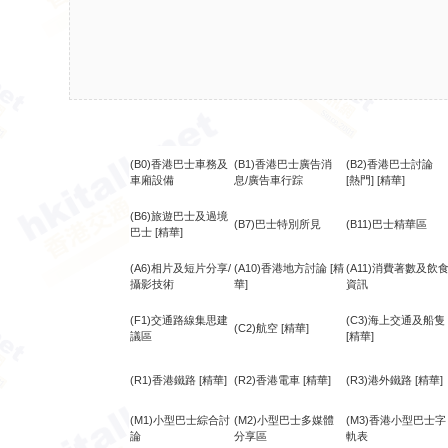
(B0)香港巴士車務及
(B1)香港巴士廣告消
(B2)香港巴士討論
車廂設備
息/廣告車行踪
[熱門]
[精華]
(B6)旅遊巴士及過境
(B7)巴士特別所見
(B11)巴士精華區
巴士
[精華]
(A6)相片及短片分享/
(A10)香港地方討論
[精
(A11)消費著數及飲
攝影技術
華]
資訊
(F1)交通路線集思建
(C3)海上交通及船隻
(C2)航空
[精華]
議區
[精華]
(R1)香港鐵路
[精華]
(R2)香港電車
[精華]
(R3)港外鐵路
[精華]
(M1)小型巴士綜合討
(M2)小型巴士多媒體
(M3)香港小型巴士字
論
分享區
軌表