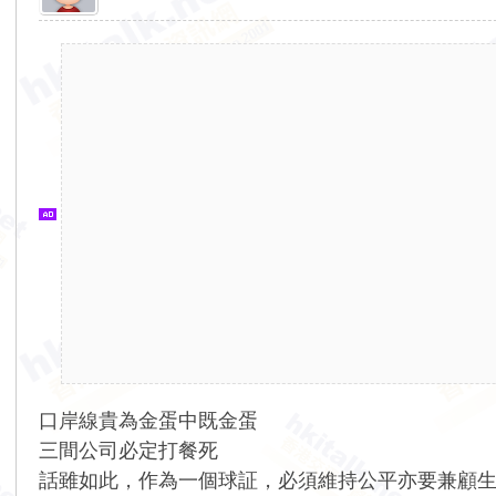
香
港
交
通
資
訊
網
口岸線貴為金蛋中既金蛋
三間公司必定打餐死
話雖如此，作為一個球証，必須維持公平亦要兼顧