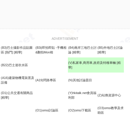
ADVERTISEMENT
(B3)巴士攝影作品貼圖
(B3i)即拍即貼 -手機相
(B4)兩岸三地巴士討
(B5)外地巴士討論
區
[熱門]
[精華]
&翻拍Mon相
論
[精華]
[精華]
(V)私家車,商用車,政府及特種車輛
[精
(B22)巴士迷吹水區
華]
食
(A16)建築物機電裝置及
(A19)問路專區
(N)其他討論題目
設備
(D1)公共交通有關商品
(Y)hkitalk.net會員福
(Z)站務資源中心
[精華]
利部
(O3)omsi教學及求
(O1)omsi討論區
(O2)omsi下載區
助區