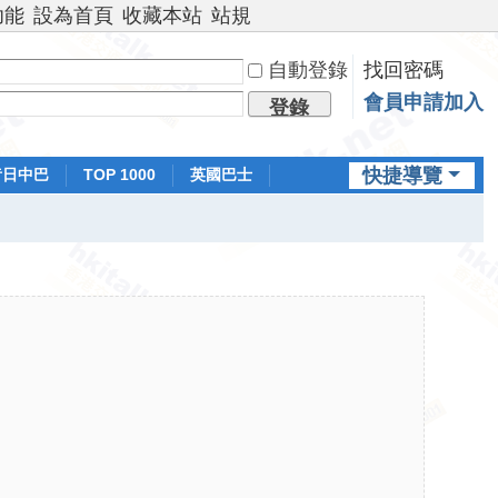
功能
設為首頁
收藏本站
站規
自動登錄
找回密碼
會員申請加入
登錄
快捷導覽
昔日中巴
TOP 1000
英國巴士
排行榜
日本鐵路