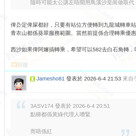
隨時可能太公講左唔開用鳥溪沙皇崗做取代
俾厹定俾屎都好，只要有站位方便轉到九龍城轉車
青衣山都係葵翠服務範圍。當然前提係合理轉乘優
西沙如果俾阿嬸搞轉乘，希望可以582去白石角轉
回復
Jamesho81
發表於 2026-6-4 21:53
來自
3ASV174 發表於 2026-6-4 20:51
點睇都係黃綠代理人嘈緊
而唔係紅