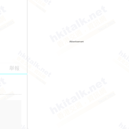
Advertisement
舉報