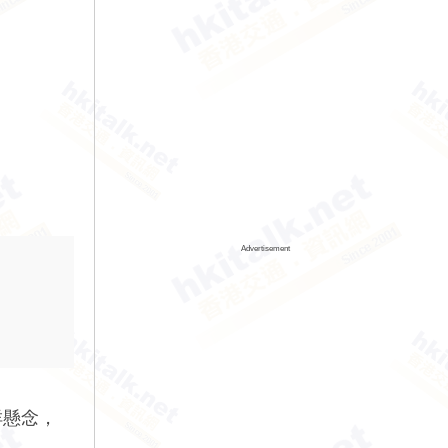
Advertisement
咩懸念，