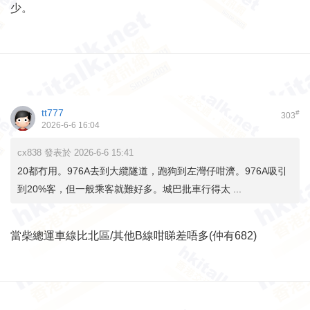
少。
tt777
#
303
2026-6-6 16:04
cx838 發表於 2026-6-6 15:41
20都冇用。976A去到大纜隧道，跑狗到左灣仔咁濟。976A吸引
到20%客，但一般乘客就難好多。城巴批車行得太 ...
當柴總運車線比北區/其他B線咁睇差唔多(仲有682)