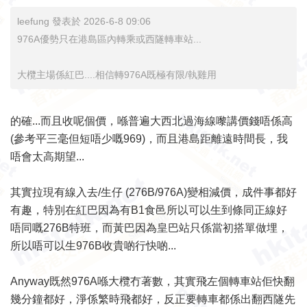
leefung 發表於 2026-6-8 09:06
976A優勢只在港島區內轉乘或西隧轉車站...
大欖主場係紅巴....相信轉976A既極有限/執雞用
的確...而且收呢個價，喺普遍大西北過海線嚟講價錢唔係高
(參考平三毫但短唔少嘅969)，而且港島距離遠時間長，我
唔會太高期望...
其實拉現有線入去/生仔 (276B/976A)變相減價，成件事都好
有趣，特別在紅巴因為有B1食邑所以可以生到條同正線好
唔同嘅276B特班，而黃巴因為皇巴站只係當初搭單做埋，
所以唔可以生976B收貴啲行快啲...
Anyway既然976A喺大欖冇著數，其實飛左個轉車站佢快翻
幾分鐘都好，淨係繁時飛都好，反正要轉車都係出翻西隧先