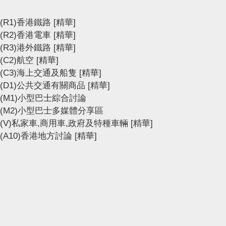
(R1)香港鐵路
[精華]
(R2)香港電車
[精華]
(R3)港外鐵路
[精華]
(C2)航空
[精華]
(C3)海上交通及船隻
[精華]
(D1)公共交通有關商品
[精華]
(M1)小型巴士綜合討論
(M2)小型巴士多媒體分享區
(V)私家車,商用車,政府及特種車輛
[精華]
(A10)香港地方討論
[精華]