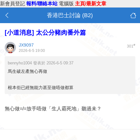
新會員登記
報料/聯絡本站
電腦版
主頁/最新文章
香港巴士討論 (B2)
[小道消息]
太公分豬肉番外篇
JX9097
#
301
2026-6-5 19:00
bennyho1004 發表於 2026-6-5 09:37
馬生破左產無心再做
根本佢已經無能力甚至做唔做都算
無心做=/=放手唔做「生人霸死地」聽過未？