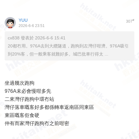
YUU
#
307
2026-6-6 23:51
cx838 發表於 2026-6-6 15:41
20都冇用。976A去到大纜隧道，跑狗到左灣仔咁濟。976A吸引
到20%客，但一般乘客就難好多。城巴批車行得太 ...
坐過幾次跑狗
976A未必會慢咁多先
二來灣仔跑狗中環冇站
灣仔落車嘅客好多都係轉車返南區同東區
東區嘅客佢食硬
仲有而家灣仔跑狗冇之前咁密