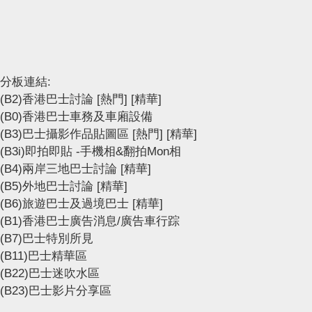
分板連結:
(B2)香港巴士討論
[熱門]
[精華]
(B0)香港巴士車務及車廂設備
(B3)巴士攝影作品貼圖區
[熱門]
[精華]
(B3i)即拍即貼 -手機相&翻拍Mon相
(B4)兩岸三地巴士討論
[精華]
(B5)外地巴士討論
[精華]
(B6)旅遊巴士及過境巴士
[精華]
(B1)香港巴士廣告消息/廣告車行踪
(B7)巴士特別所見
(B11)巴士精華區
(B22)巴士迷吹水區
(B23)巴士影片分享區