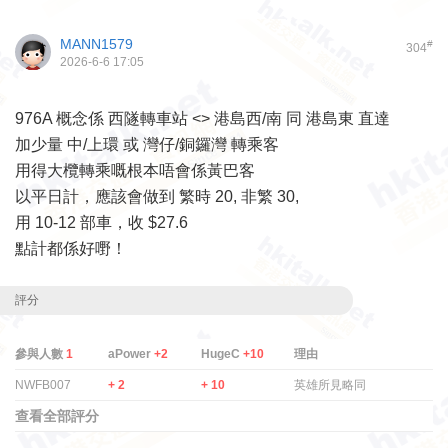
MANN1579
#
304
2026-6-6 17:05
976A 概念係 西隧轉車站 <> 港島西/南 同 港島東 直達
加少量 中/上環 或 灣仔/銅鑼灣 轉乘客
用得大欖轉乘嘅根本唔會係黃巴客
以平日計，應該會做到 繁時 20, 非繁 30,
用 10-12 部車，收 $27.6
點計都係好嘢！
評分
參與人數
1
aPower
+2
HugeC
+10
理由
NWFB007
+ 2
+ 10
英雄所見略同
查看全部評分