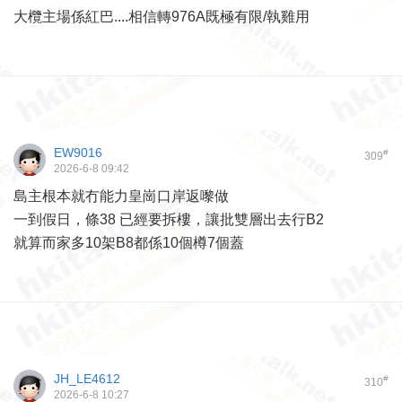
大欖主場係紅巴....相信轉976A既極有限/執雞用
EW9016
#
309
2026-6-8 09:42
島主根本就冇能力皇崗口岸返嚟做
一到假日，條38 已經要拆樓，讓批雙層出去行B2
就算而家多10架B8都係10個樽7個蓋
JH_LE4612
#
310
2026-6-8 10:27