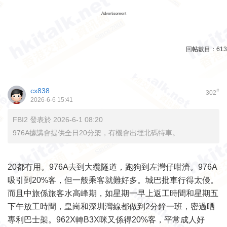
Advertisement
回帖數目：
613
cx838
#
302
2026-6-6 15:41
FBI2 發表於 2026-6-1 08:20
976A據講會提供全日20分架，有機會出埋北碼特車。
20都冇用。976A去到大纜隧道，跑狗到左灣仔咁濟。976A
吸引到20%客，但一般乘客就難好多。城巴批車行得太僈。
而且中旅係旅客水高峰期，如星期一早上返工時間和星期五
下午放工時間，皇崗和深圳灣線都做到2分鐘一班，密過晒
專利巴士架。962X轉B3X咪又係得20%客，平常成人好