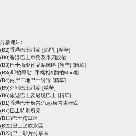
分板連結:
(B2)香港巴士討論
[熱門]
[精華]
(B0)香港巴士車務及車廂設備
(B3)巴士攝影作品貼圖區
[熱門]
[精華]
(B3i)即拍即貼 -手機相&翻拍Mon相
(B4)兩岸三地巴士討論
[精華]
(B5)外地巴士討論
[精華]
(B6)旅遊巴士及過境巴士
[精華]
(B1)香港巴士廣告消息/廣告車行踪
(B7)巴士特別所見
(B11)巴士精華區
(B22)巴士迷吹水區
(B23)巴士影片分享區