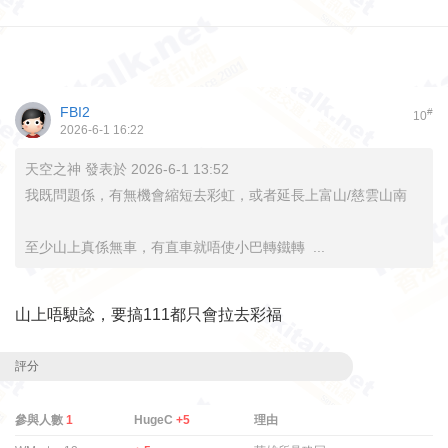
FBI2
#
10
2026-6-1 16:22
天空之神 發表於 2026-6-1 13:52
我既問題係，有無機會縮短去彩虹，或者延長上富山/慈雲山南
至少山上真係無車，有直車就唔使小巴轉鐵轉 ...
山上唔駛諗，要搞111都只會拉去彩福
評分
參與人數
1
HugeC
+5
理由