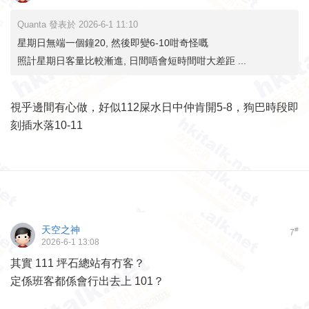
Quanta 發表於 2026-6-1 11:10
星期日無端一個鐘20, 然後即變6-10咁奇怪嘅
照計星期日客量比較漸進, 日間唔會短時間咁大差距 ...
視乎邊間有心做，好似112屎水日中仲肯開5-8，狗巴時段即
刻插水落10-11
天空之神
#
7
2026-6-1 13:08
其實 111 坪石總站有冇客？
定係班客都係會行出去上 101？