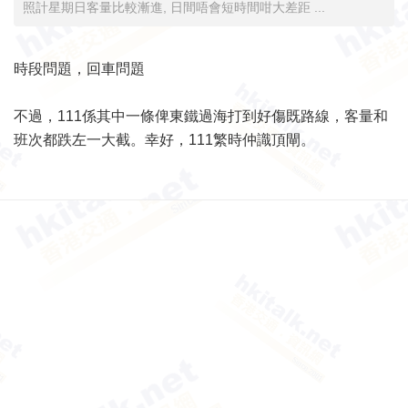
照計星期日客量比較漸進, 日間唔會短時間咁大差距 ...
時段問題，回車問題
不過，111係其中一條俾東鐵過海打到好傷既路線，客量和
班次都跌左一大截。幸好，111繁時仲識頂閘。