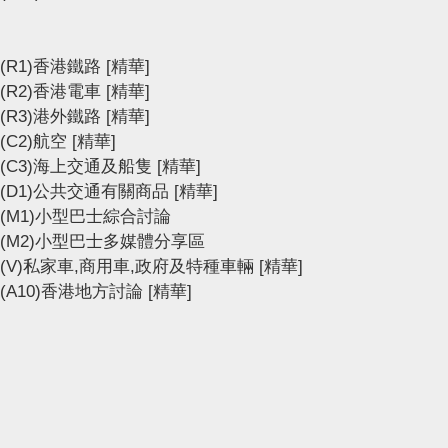
(R1)香港鐵路
[精華]
(R2)香港電車
[精華]
(R3)港外鐵路
[精華]
(C2)航空
[精華]
(C3)海上交通及船隻
[精華]
(D1)公共交通有關商品
[精華]
(M1)小型巴士綜合討論
(M2)小型巴士多媒體分享區
(V)私家車,商用車,政府及特種車輛
[精華]
(A10)香港地方討論
[精華]