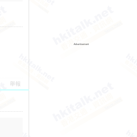
Advertisement
舉報