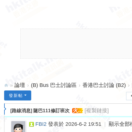
»
論壇
›
(B) Bus 巴士討論區
›
香港巴士討論 (B2)
›
hk
發新帖
ita
火..
[複製鏈接]
[路線消息]
隧巴111修訂班次
lk.
ne
FBI2
發表於 2026-6-2 19:51
|
顯示全部
t