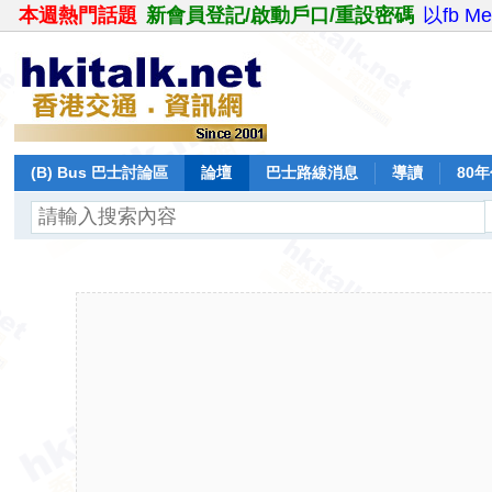
本週熱門話題
新會員登記/啟動戶口/重設密碼
以fb M
(B) Bus 巴士討論區
論壇
巴士路線消息
導讀
80
飛行報告
日誌
保留巴士
分享
記錄