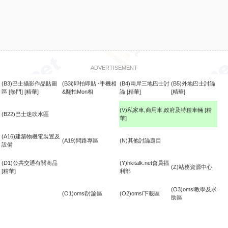
ADVERTISEMENT
(B3)巴士攝影作品貼圖
(B3i)即拍即貼 -手機相
(B4)兩岸三地巴士討
(B5)外地巴士討論
區
[熱門]
[精華]
&翻拍Mon相
論
[精華]
[精華]
(V)私家車,商用車,政府及特種車輛
[精
(B22)巴士迷吹水區
華]
食
(A16)建築物機電裝置及
(A19)問路專區
(N)其他討論題目
設備
(D1)公共交通有關商品
(Y)hkitalk.net會員福
(Z)站務資源中心
[精華]
利部
(O3)omsi教學及求
(O1)omsi討論區
(O2)omsi下載區
助區