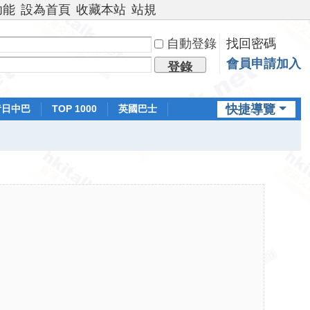
功能
設為首頁
收藏本站
站規
自動登錄
找回密碼
會員申請加入
登錄
快捷導覽
昔日中巴
TOP 1000
英國巴士
排行榜
日本鐵路