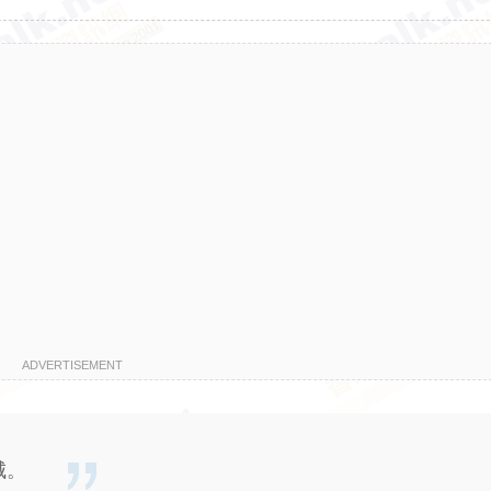
ADVERTISEMENT
城。