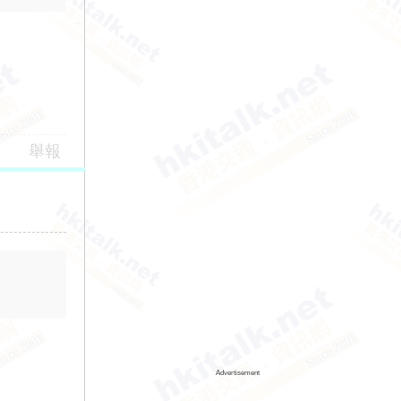
舉報
Advertisement