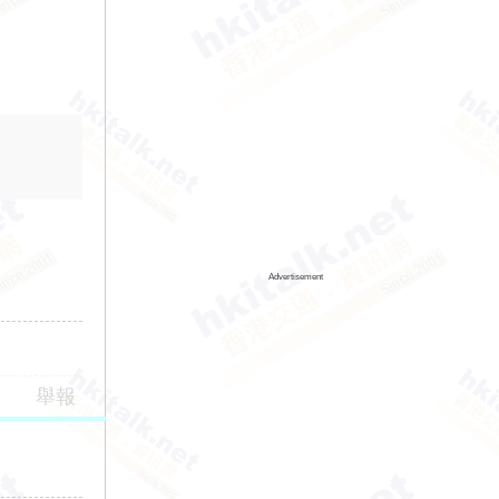
Advertisement
舉報