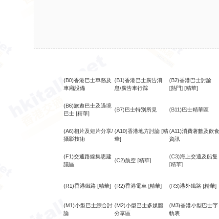
(B0)香港巴士車務及
(B1)香港巴士廣告消
(B2)香港巴士討論
車廂設備
息/廣告車行踪
[熱門]
[精華]
(B6)旅遊巴士及過境
(B7)巴士特別所見
(B11)巴士精華區
巴士
[精華]
(A6)相片及短片分享/
(A10)香港地方討論
[精
(A11)消費著數及飲
攝影技術
華]
資訊
(F1)交通路線集思建
(C3)海上交通及船隻
(C2)航空
[精華]
議區
[精華]
(R1)香港鐵路
[精華]
(R2)香港電車
[精華]
(R3)港外鐵路
[精華]
(M1)小型巴士綜合討
(M2)小型巴士多媒體
(M3)香港小型巴士字
論
分享區
軌表