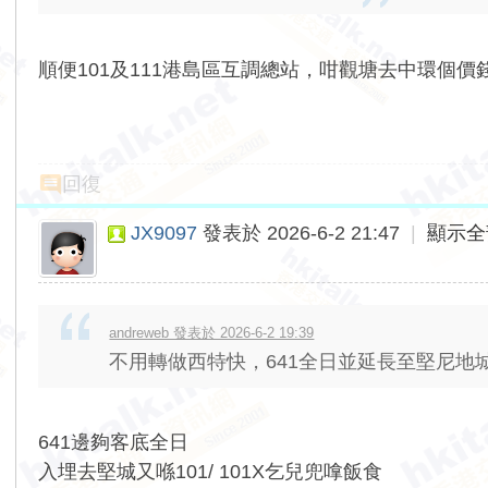
順便101及111港島區互調總站，咁觀塘去中環個價錢牌
回復
JX9097
發表於 2026-6-2 21:47
|
顯示全
andreweb 發表於 2026-6-2 19:39
不用轉做西特快，641全日並延長至堅尼地
641邊夠客底全日
入埋去堅城又喺101/ 101X乞兒兜嗱飯食