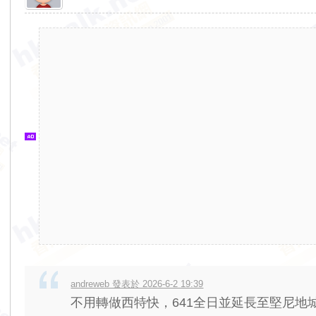
香
港
交
通
資
訊
網
andreweb 發表於 2026-6-2 19:39
不用轉做西特快，641全日並延長至堅尼地