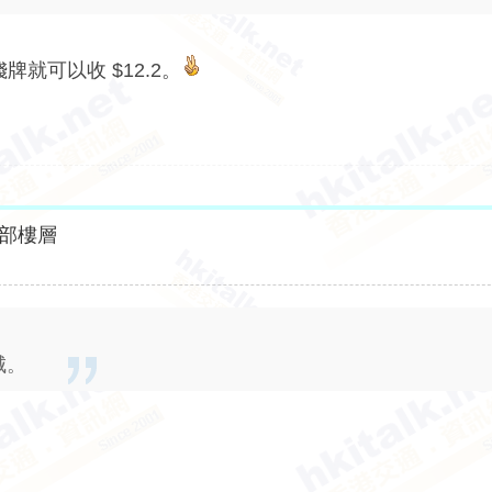
就可以收 $12.2。
部樓層
城。