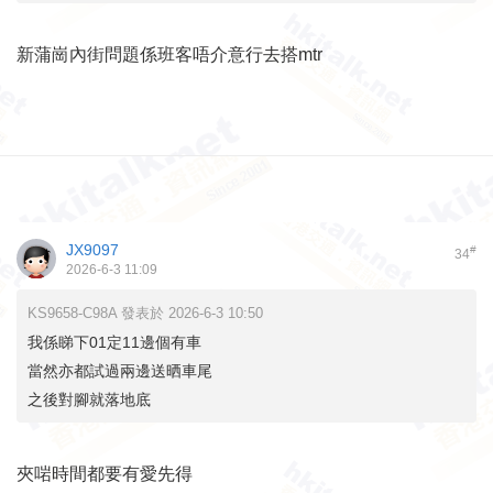
新蒲崗內街問題係班客唔介意行去搭mtr
JX9097
#
34
2026-6-3 11:09
KS9658-C98A 發表於 2026-6-3 10:50
我係睇下01定11邊個有車
當然亦都試過兩邊送晒車尾
之後對腳就落地底
夾啱時間都要有愛先得