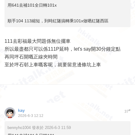
用641去補101全日轉101x
順手104 113縮短，到時紅隧搞轉乘101x做哂紅隧西區
111去彩福最大問題係無位擺車
所以最盡都只可以係111P延時，let's say開30分鐘定點
再同坪石開嘅正線夾時間
至於坪石邨上車嘅客呢，就要留意邊條坑上車
kay
#
37
2026-6-3 12:12
bennyho1004 發表於 2026-6-3 11:59