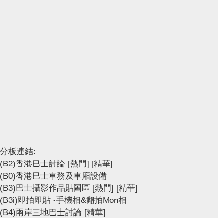
分板連結:
(B2)香港巴士討論
[熱門]
[精華]
(B0)香港巴士車務及車廂設備
(B3)巴士攝影作品貼圖區
[熱門]
[精華]
(B3i)即拍即貼 -手機相&翻拍Mon相
(B4)兩岸三地巴士討論
[精華]