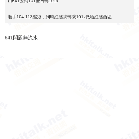
用641去補101全日轉101x
順手104 113縮短，到時紅隧搞轉乘101x做哂紅隧西區
641問題無流水