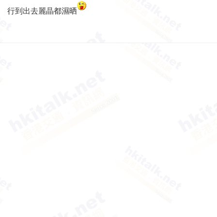
行到出去麗晶都濕晒