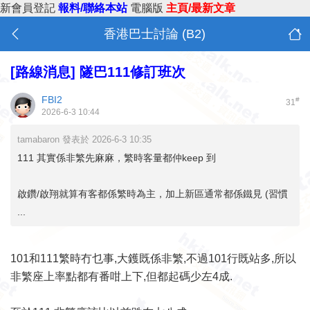
新會員登記
報料/聯絡本站
電腦版
主頁/最新文章
香港巴士討論 (B2)
[路線消息]
隧巴111修訂班次
FBI2
#
31
2026-6-3 10:44
tamabaron 發表於 2026-6-3 10:35
111 其實係非繁先麻麻，繁時客量都仲keep 到
啟鑽/啟翔就算有客都係繁時為主，加上新區通常都係鐵見 (習慣
...
101和111繁時冇乜事,大鑊既係非繁,不過101行既站多,所以
非繁座上率點都有番咁上下,但都起碼少左4成.