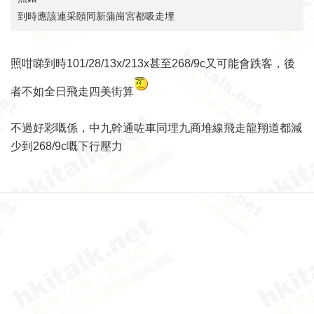
到時應該連采頤同新蒲崗宮都吸走埋
照咁睇到時101/28/13x/213x甚至268/9c又可能會跌客，後
者不如全日飛走四美街算
不過好彩嘅係，中九幹通咗車同埋九商堆線飛走龍翔道都減
少到268/9c嘅下行壓力