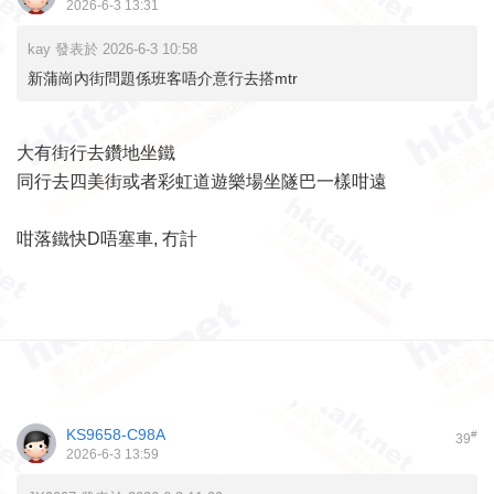
2026-6-3 13:31
kay 發表於 2026-6-3 10:58
新蒲崗內街問題係班客唔介意行去搭mtr
大有街行去鑽地坐鐵
同行去四美街或者彩虹道遊樂場坐隧巴一樣咁遠
咁落鐵快D唔塞車, 冇計
KS9658-C98A
#
39
2026-6-3 13:59