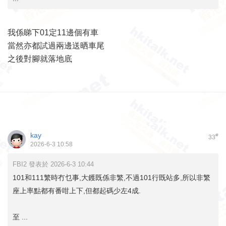
我係睇下01定11邊個有車
當然亦都試過兩邊送晒車尾
之後對腳就落地底
kay
#
33
2026-6-3 10:58
FBI2 發表於 2026-6-3 10:44
101和111繁時冇乜事,大鑊既係非繁,不過101行既站多,所以非繁
座上率點都有番咁上下,但都起碼少左4成.
至 ...