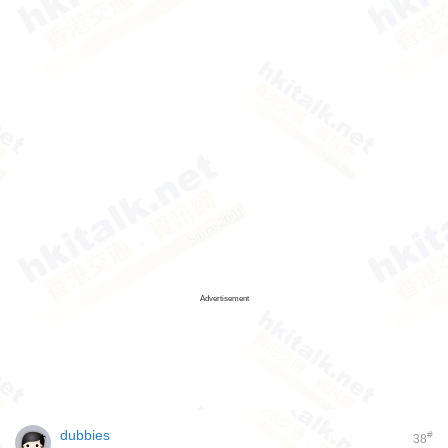
Advertisement
dubbies
#
38