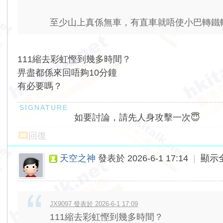
至少山上真係無車，有直車就唔使小巴轉鐵轉 
111縮去彩虹慳到幾多時間？
畀盡都係來回唔夠10分鐘
有必要嗎？
如要討論，請先人身攻擊一次😇
回復
天空之神
發表於 2026-6-1 17:14
|
顯示
JX9097 發表於 2026-6-1 17:09
111縮去彩虹慳到幾多時間？