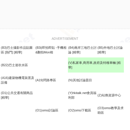
ADVERTISEMENT
(B3)巴士攝影作品貼圖
(B3i)即拍即貼 -手機相
(B4)兩岸三地巴士討
(B5)外地巴士討論
區
[熱門]
[精華]
&翻拍Mon相
論
[精華]
[精華]
(V)私家車,商用車,政府及特種車輛
[精
(B22)巴士迷吹水區
華]
食
(A16)建築物機電裝置及
(A19)問路專區
(N)其他討論題目
設備
(D1)公共交通有關商品
(Y)hkitalk.net會員福
(Z)站務資源中心
[精華]
利部
(O3)omsi教學及求
(O1)omsi討論區
(O2)omsi下載區
助區