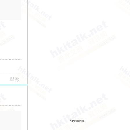
舉報
Advertisement