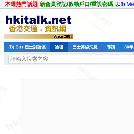
本週熱門話題
新會員登記/啟動戶口/重設密碼
以fb M
(B) Bus 巴士討論區
論壇
巴士路線消息
導讀
80
飛行報告
日誌
保留巴士
分享
記錄