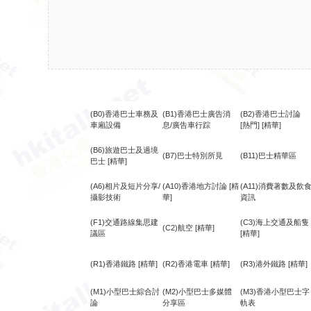
(B0)香港巴士車務及
(B1)香港巴士廣告消
(B2)香港巴士討論
車廂設備
息/廣告車行踪
[熱門]
[精華]
(B6)旅遊巴士及過境
(B7)巴士特別所見
(B11)巴士精華區
巴士
[精華]
(A6)相片及短片分享/
(A10)香港地方討論
[精
(A11)消費著數及飲
攝影技術
華]
資訊
(F1)交通路線集思建
(C3)海上交通及船隻
(C2)航空
[精華]
議區
[精華]
(R1)香港鐵路
[精華]
(R2)香港電車
[精華]
(R3)港外鐵路
[精華]
(M1)小型巴士綜合討
(M2)小型巴士多媒體
(M3)香港小型巴士字
論
分享區
軌表