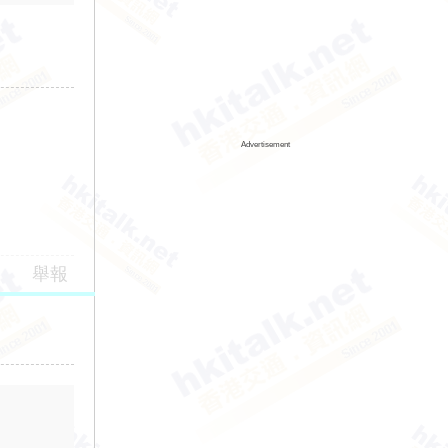
Advertisement
舉報