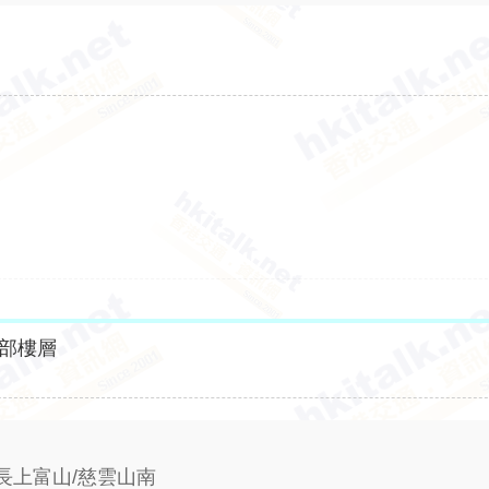
部樓層
長上富山/慈雲山南