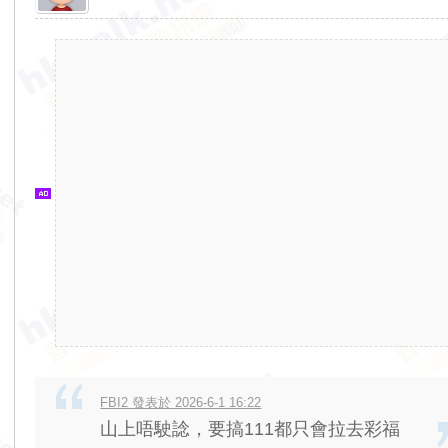
香
港
交
通
資
訊
網
FBI2 發表於 2026-6-1 16:22
山上唔駛諗，要搞111都只會拉去彩福