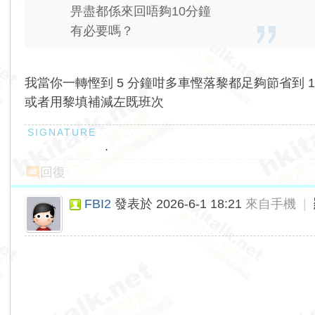
畀盡都係來回唔夠10分鐘
有必要嗎？
我當你一轉慳到 5 分鐘咁多車慳落黎都足夠節省到 1-
或者用黎填補減左既班次
.
回復
FBI2
發表於 2026-6-1 18:21
來自手機
|