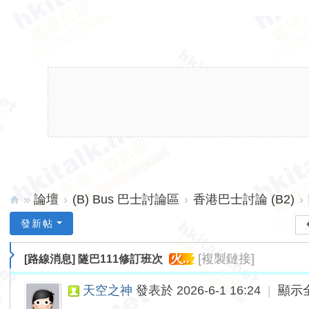
»
論壇
›
(B) Bus 巴士討論區
›
香港巴士討論 (B2)
›
hk
發新帖
ita
火..
[複製鏈接]
[路線消息]
隧巴111修訂班次
lk.
ne
天空之神
發表於 2026-6-1 16:24
|
顯示
t