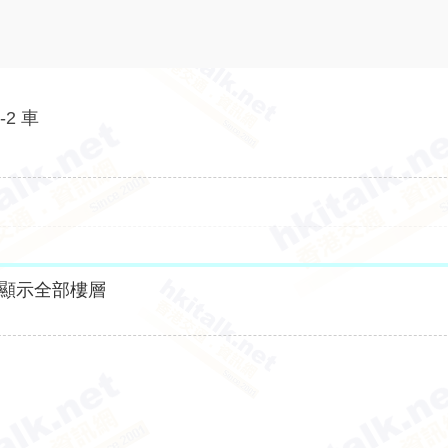
2 車
顯示全部樓層