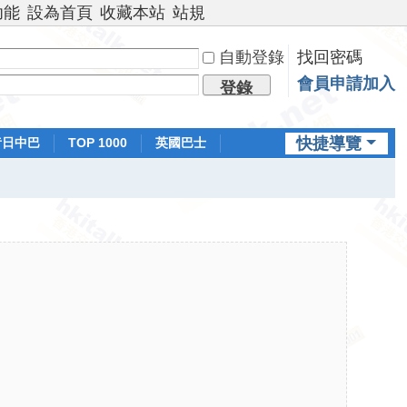
功能
設為首頁
收藏本站
站規
自動登錄
找回密碼
會員申請加入
登錄
快捷導覽
昔日中巴
TOP 1000
英國巴士
排行榜
日本鐵路