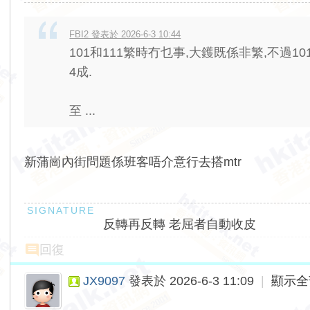
FBI2 發表於 2026-6-3 10:44
101和111繁時冇乜事,大鑊既係非繁,不過
4成.
至 ...
新蒲崗內街問題係班客唔介意行去搭mtr
反轉再反轉 老屈者自動收皮
回復
JX9097
發表於 2026-6-3 11:09
|
顯示全