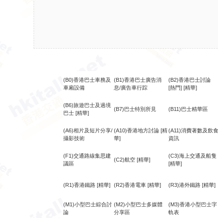
(B0)香港巴士車務及
(B1)香港巴士廣告消
(B2)香港巴士討論
車廂設備
息/廣告車行踪
[熱門]
[精華]
(B6)旅遊巴士及過境
(B7)巴士特別所見
(B11)巴士精華區
巴士
[精華]
(A6)相片及短片分享/
(A10)香港地方討論
[精
(A11)消費著數及飲
攝影技術
華]
資訊
(F1)交通路線集思建
(C3)海上交通及船隻
(C2)航空
[精華]
議區
[精華]
(R1)香港鐵路
[精華]
(R2)香港電車
[精華]
(R3)港外鐵路
[精華]
(M1)小型巴士綜合討
(M2)小型巴士多媒體
(M3)香港小型巴士字
論
分享區
軌表