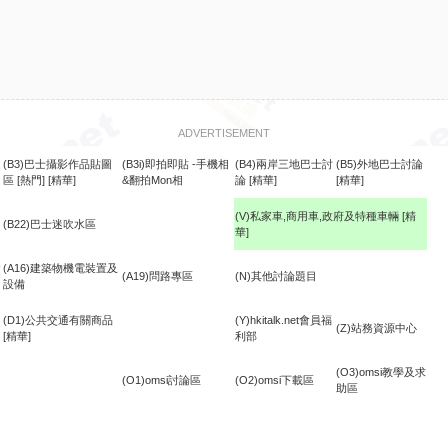
ADVERTISEMENT
(B3)巴士攝影作品貼圖
(B3i)即拍即貼 -手機相
(B4)兩岸三地巴士討
(B5)外地巴士討論
區
[熱門]
[精華]
&翻拍Mon相
論
[精華]
[精華]
(V)私家車,商用車,政府及特種車輛
[精
(B22)巴士迷吹水區
華]
食
(A16)建築物機電裝置及
(A19)問路專區
(N)其他討論題目
設備
(D1)公共交通有關商品
(Y)hkitalk.net會員福
(Z)站務資源中心
[精華]
利部
(O3)omsi教學及求
(O1)omsi討論區
(O2)omsi下載區
助區