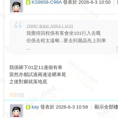
KS9658-C98A
發表於 2026-6-3 10:50
|
JX9097 發表於 2026-6-1 19:03
我覺得回程係有客會坐101行入去嘅
但係去程太遠喇...要去到麗晶先上到車
...
我係睇下01定11邊個有車
當然亦都試過兩邊送晒車尾
之後對腳就落地底
回復
kay
發表於 2026-6-3 10:58
|
顯示全部