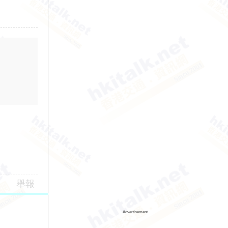
舉報
Advertisement