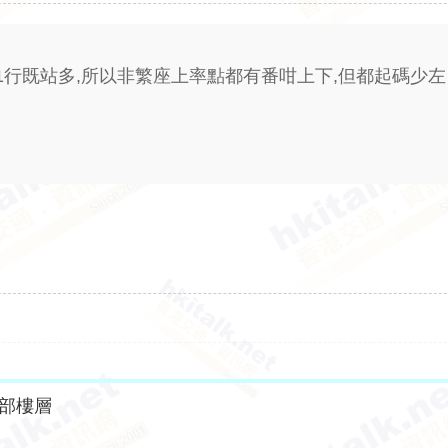
101行既站多,所以非繁座上率點都有番咁上下,但都起碼少左
部樓層