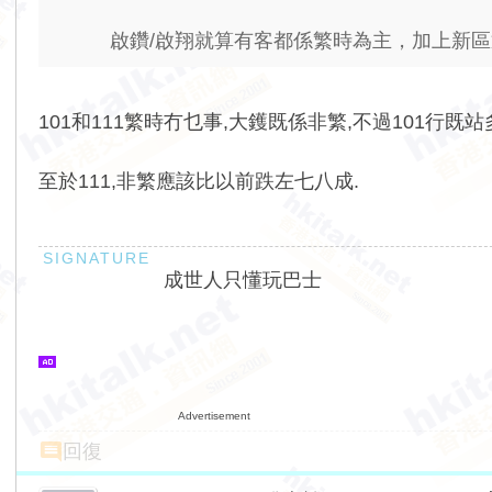
啟鑽/啟翔就算有客都係繁時為主，加上新區通常
101和111繁時冇乜事,大鑊既係非繁,不過101行
至於111,非繁應該比以前跌左七八成.
成世人只懂玩巴士
Advertisement
回復