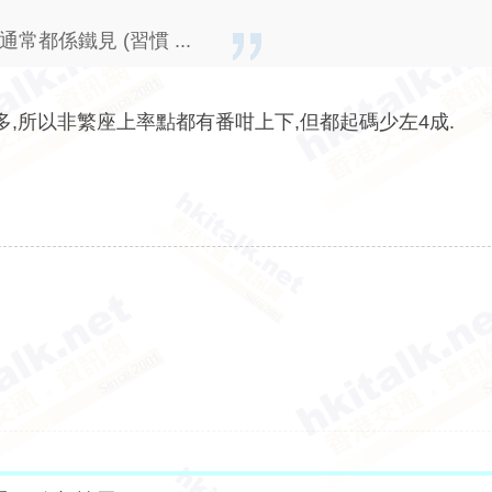
都係鐵見 (習慣 ...
既站多,所以非繁座上率點都有番咁上下,但都起碼少左4成.