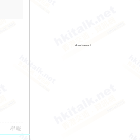
Advertisement
舉報