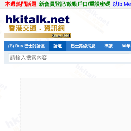
本週熱門話題
新會員登記/啟動戶口/重設密碼
以fb M
(B) Bus 巴士討論區
論壇
巴士路線消息
導讀
80
飛行報告
日誌
保留巴士
分享
記錄