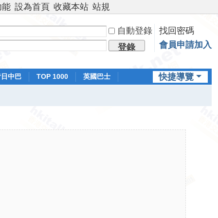
功能
設為首頁
收藏本站
站規
自動登錄
找回密碼
會員申請加入
登錄
快捷導覽
昔日中巴
TOP 1000
英國巴士
排行榜
日本鐵路