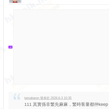
香
港
交
通
資
訊
網
tamabaron 發表於 2026-6-3 10:35
111 其實係非繁先麻麻，繁時客量都仲keep