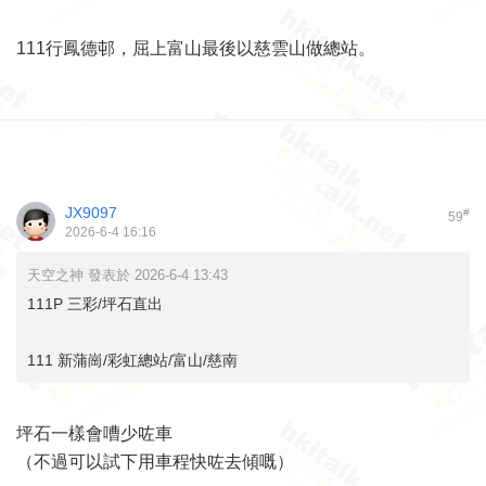
111行鳳德邨，屈上富山最後以慈雲山做總站。
JX9097
#
59
2026-6-4 16:16
天空之神 發表於 2026-6-4 13:43
111P 三彩/坪石直出
111 新蒲崗/彩虹總站/富山/慈南
坪石一樣會嘈少咗車
（不過可以試下用車程快咗去傾嘅）