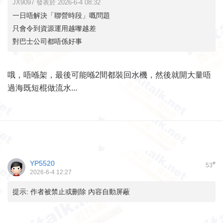
JX9097 發表於 2026-6-4 08:32
一日唔解決「聯營時段」嘅問題
只會令到資源運用越嚟越差
對巴士公司都唔係好事
哦，唔喺架，最後可能喺2間都裝回水機，然後就開大量唔
過海既短棍做流水...
YP5520
#
53
2026-6-4 12:27
提示:
作者被禁止或刪除 內容自動屏蔽