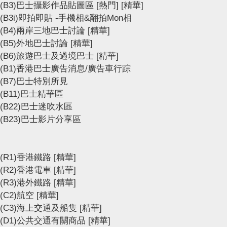
(B3)巴士攝影作品貼圖區
[熱門]
[精華]
(B3i)即拍即貼 -手機相&翻拍Mon相
(B4)兩岸三地巴士討論
[精華]
(B5)外地巴士討論
[精華]
(B6)旅遊巴士及過境巴士
[精華]
(B1)香港巴士廣告消息/廣告車行踪
(B7)巴士特別所見
(B11)巴士精華區
(B22)巴士迷吹水區
(B23)巴士影片分享區
(R1)香港鐵路
[精華]
(R2)香港電車
[精華]
(R3)港外鐵路
[精華]
(C2)航空
[精華]
(C3)海上交通及船隻
[精華]
(D1)公共交通有關商品
[精華]