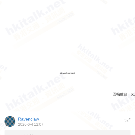
Advertisement
回帖數目：
61
Ravenclaw
#
52
2026-6-4 12:07