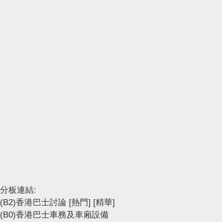
分板連結:
(B2)香港巴士討論
[熱門]
[精華]
(B0)香港巴士車務及車廂設備