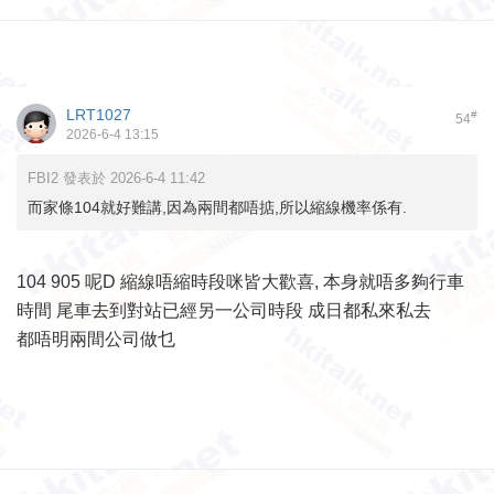
LRT1027
#
54
2026-6-4 13:15
FBI2 發表於 2026-6-4 11:42
而家條104就好難講,因為兩間都唔掂,所以縮線機率係有.
104 905 呢D 縮線唔縮時段咪皆大歡喜, 本身就唔多夠行車
時間 尾車去到對站已經另一公司時段 成日都私來私去
都唔明兩間公司做乜