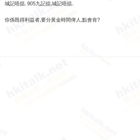
城記唔掂. 905九記掂,城記唔掂.
你係既得利益者,要分黃金時間俾人,點會肯?