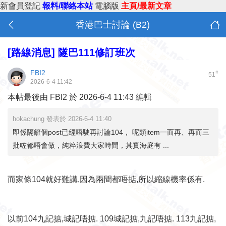
新會員登記
報料/聯絡本站
電腦版
主頁/最新文章
香港巴士討論 (B2)
[路線消息]
隧巴111修訂班次
FBI2
#
51
2026-6-4 11:42
本帖最後由 FBI2 於 2026-6-4 11:43 編輯
hokachung 發表於 2026-6-4 11:40
即係隔籬個post已經唔駛再討論104， 呢類item一而再、再而三
批咗都唔會做，純粹浪費大家時間，其實海庭有 ...
而家條104就好難講,因為兩間都唔掂,所以縮線機率係有.
以前104九記掂,城記唔掂. 109城記掂,九記唔掂. 113九記掂,