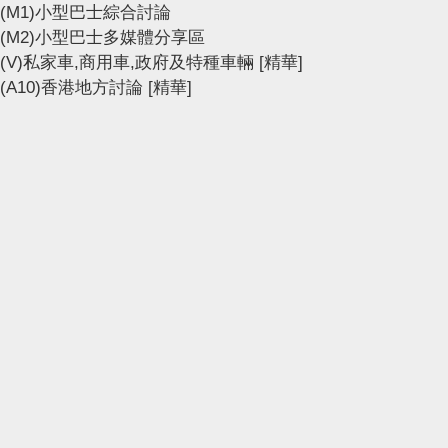
(M1)小型巴士綜合討論
(M2)小型巴士多媒體分享區
(V)私家車,商用車,政府及特種車輛
[精華]
(A10)香港地方討論
[精華]