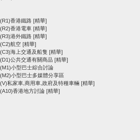
(R1)香港鐵路
[精華]
(R2)香港電車
[精華]
(R3)港外鐵路
[精華]
(C2)航空
[精華]
(C3)海上交通及船隻
[精華]
(D1)公共交通有關商品
[精華]
(M1)小型巴士綜合討論
(M2)小型巴士多媒體分享區
(V)私家車,商用車,政府及特種車輛
[精華]
(A10)香港地方討論
[精華]