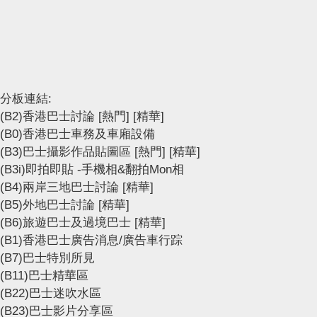
分板連結:
(B2)香港巴士討論
[熱門]
[精華]
(B0)香港巴士車務及車廂設備
(B3)巴士攝影作品貼圖區
[熱門]
[精華]
(B3i)即拍即貼 -手機相&翻拍Mon相
(B4)兩岸三地巴士討論
[精華]
(B5)外地巴士討論
[精華]
(B6)旅遊巴士及過境巴士
[精華]
(B1)香港巴士廣告消息/廣告車行踪
(B7)巴士特別所見
(B11)巴士精華區
(B22)巴士迷吹水區
(B23)巴士影片分享區