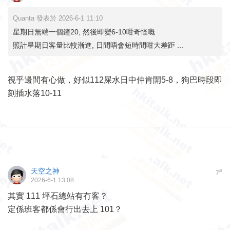
Quanta 發表於 2026-6-1 11:10
星期日無端一個鐘20, 然後即變6-10咁奇怪嘅
照計星期日客量比較漸進, 日間唔會短時間咁大差距 ...
視乎邊間有心做，好似112屎水日中仲肯開5-8，狗巴時段即
刻插水落10-11
天空之神
#
7
2026-6-1 13:08
其實 111 坪石總站有冇客？
定係班客都係會行出去上 101？