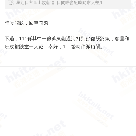
照計星期日客量比較漸進, 日間唔會短時間咁大差距 ...
時段問題，回車問題
不過，111係其中一條俾東鐵過海打到好傷既路線，客量和
班次都跌左一大截。幸好，111繁時仲識頂閘。