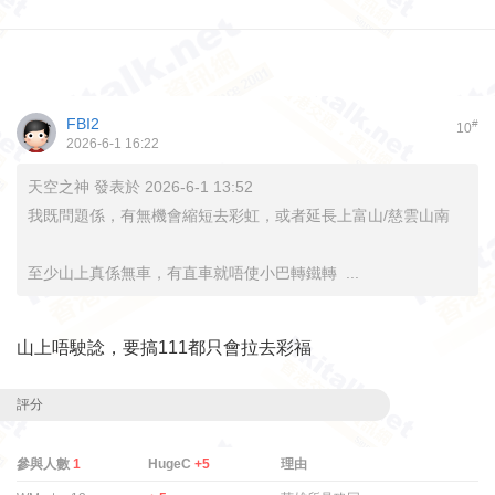
FBI2
#
10
2026-6-1 16:22
天空之神 發表於 2026-6-1 13:52
我既問題係，有無機會縮短去彩虹，或者延長上富山/慈雲山南
至少山上真係無車，有直車就唔使小巴轉鐵轉 ...
山上唔駛諗，要搞111都只會拉去彩福
評分
參與人數
1
HugeC
+5
理由