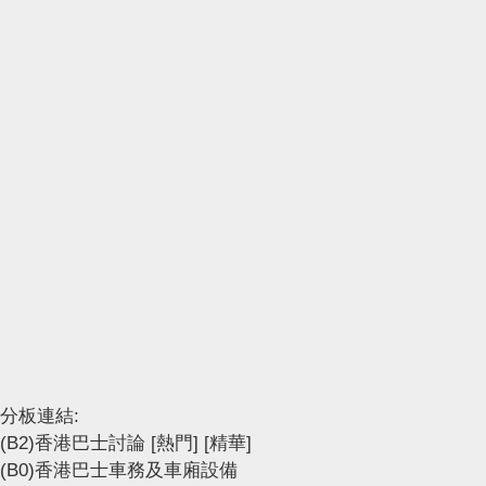
分板連結:
(B2)香港巴士討論
[熱門]
[精華]
(B0)香港巴士車務及車廂設備