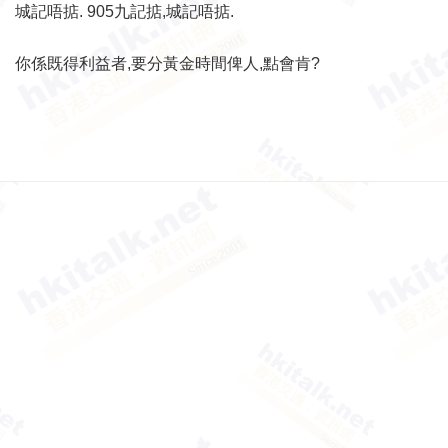
城記唔掂. 905九記掂,城記唔掂.
你係既得利益者,要分黃金時間俾人,點會肯?