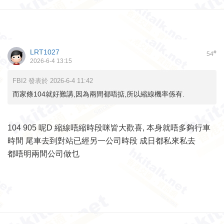
LRT1027
#
54
2026-6-4 13:15
FBI2 發表於 2026-6-4 11:42
而家條104就好難講,因為兩間都唔掂,所以縮線機率係有.
104 905 呢D 縮線唔縮時段咪皆大歡喜, 本身就唔多夠行車
時間 尾車去到對站已經另一公司時段 成日都私來私去
都唔明兩間公司做乜