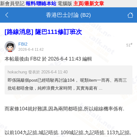
新會員登記
報料/聯絡本站
電腦版
主頁/最新文章
香港巴士討論 (B2)
[路線消息]
隧巴111修訂班次
FBI2
#
51
2026-6-4 11:42
本帖最後由 FBI2 於 2026-6-4 11:43 編輯
hokachung 發表於 2026-6-4 11:40
即係隔籬個post已經唔駛再討論104， 呢類item一而再、再而三
批咗都唔會做，純粹浪費大家時間，其實海庭有 ...
而家條104就好難講,因為兩間都唔掂,所以縮線機率係有.
以前104九記掂,城記唔掂. 109城記掂,九記唔掂. 113九記掂,