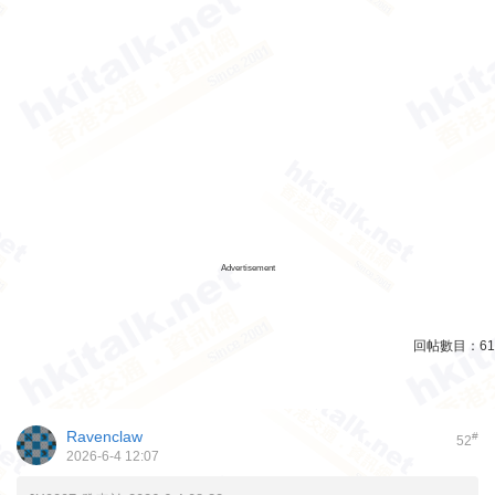
Advertisement
回帖數目：
61
Ravenclaw
#
52
2026-6-4 12:07