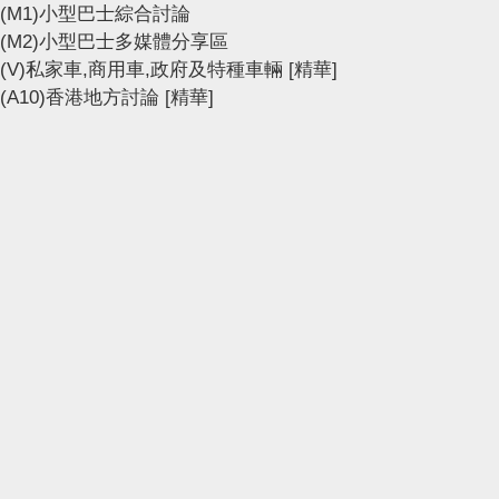
(M1)小型巴士綜合討論
(M2)小型巴士多媒體分享區
(V)私家車,商用車,政府及特種車輛
[精華]
(A10)香港地方討論
[精華]