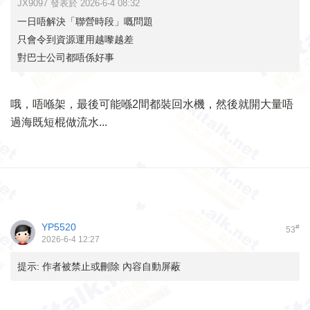
JX9097 發表於 2026-6-4 08:32
一日唔解決「聯營時段」嘅問題
只會令到資源運用越嚟越差
對巴士公司都唔係好事
哦，唔喺架，最後可能喺2間都裝回水機，然後就開大量唔
過海既短棍做流水...
YP5520
#
53
2026-6-4 12:27
提示:
作者被禁止或刪除 內容自動屏蔽