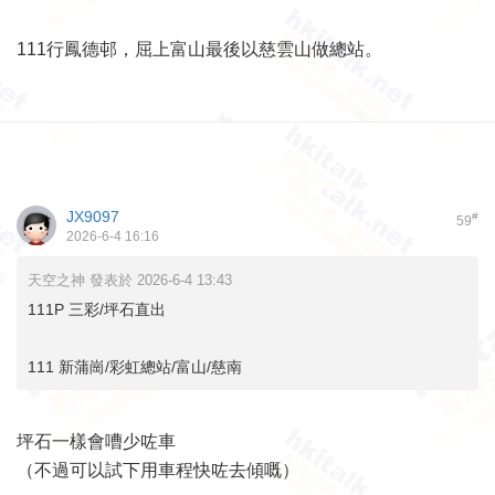
111行鳳德邨，屈上富山最後以慈雲山做總站。
JX9097
#
59
2026-6-4 16:16
天空之神 發表於 2026-6-4 13:43
111P 三彩/坪石直出
111 新蒲崗/彩虹總站/富山/慈南
坪石一樣會嘈少咗車
（不過可以試下用車程快咗去傾嘅）