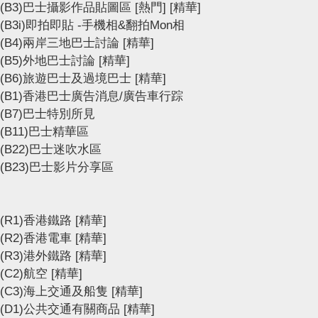
(B3)巴士攝影作品貼圖區
[熱門]
[精華]
(B3i)即拍即貼 -手機相&翻拍Mon相
(B4)兩岸三地巴士討論
[精華]
(B5)外地巴士討論
[精華]
(B6)旅遊巴士及過境巴士
[精華]
(B1)香港巴士廣告消息/廣告車行踪
(B7)巴士特別所見
(B11)巴士精華區
(B22)巴士迷吹水區
(B23)巴士影片分享區
(R1)香港鐵路
[精華]
(R2)香港電車
[精華]
(R3)港外鐵路
[精華]
(C2)航空
[精華]
(C3)海上交通及船隻
[精華]
(D1)公共交通有關商品
[精華]