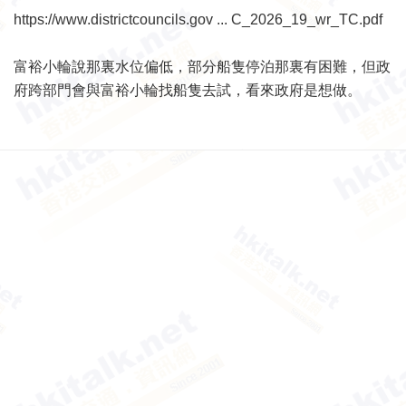
https://www.districtcouncils.gov ... C_2026_19_wr_TC.pdf
富裕小輪說那裏水位偏低，部分船隻停泊那裏有困難，但政
府跨部門會與富裕小輪找船隻去試，看來政府是想做。