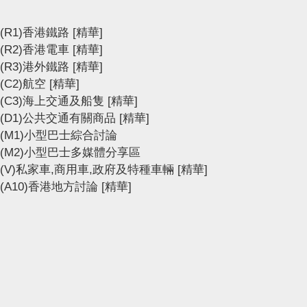
(R1)香港鐵路
[精華]
(R2)香港電車
[精華]
(R3)港外鐵路
[精華]
(C2)航空
[精華]
(C3)海上交通及船隻
[精華]
(D1)公共交通有關商品
[精華]
(M1)小型巴士綜合討論
(M2)小型巴士多媒體分享區
(V)私家車,商用車,政府及特種車輛
[精華]
(A10)香港地方討論
[精華]