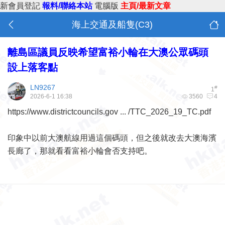
新會員登記
報料/聯絡本站
電腦版
主頁/最新文章
海上交通及船隻(C3)
離島區議員反映希望富裕小輪在大澳公眾碼頭
設上落客點
LN9267
#
1
2026-6-1 16:38
3560
4
https://www.districtcouncils.gov ... /TTC_2026_19_TC.pdf
印象中以前大澳航線用過這個碼頭，但之後就改去大澳海濱
長廊了，那就看看富裕小輪會否支持吧。