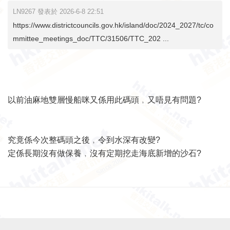
LN9267 發表於 2026-6-8 22:51
https://www.districtcouncils.gov.hk/island/doc/2024_2027/tc/co
mmittee_meetings_doc/TTC/31506/TTC_202 ...
以前油麻地雙層慢船咪又係用此碼頭﹐又唔見有問題?
究竟係今次整碼頭之後﹐令到水深有改變?
定係長期沒有做保養﹐沒有定期挖走海底新增的沙石?