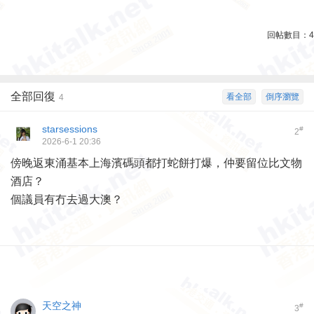
回帖數目：
4
全部回復
看全部
倒序瀏覽
4
starsessions
#
2
2026-6-1 20:36
傍晚返東涌基本上海濱碼頭都打蛇餅打爆，仲要留位比文物
酒店？
個議員有冇去過大澳？
天空之神
#
3