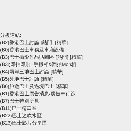
分板連結:
(B2)香港巴士討論
[熱門]
[精華]
(B0)香港巴士車務及車廂設備
(B3)巴士攝影作品貼圖區
[熱門]
[精華]
(B3i)即拍即貼 -手機相&翻拍Mon相
(B4)兩岸三地巴士討論
[精華]
(B5)外地巴士討論
[精華]
(B6)旅遊巴士及過境巴士
[精華]
(B1)香港巴士廣告消息/廣告車行踪
(B7)巴士特別所見
(B11)巴士精華區
(B22)巴士迷吹水區
(B23)巴士影片分享區