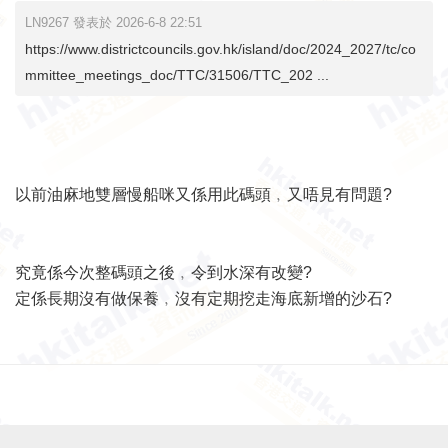
LN9267 發表於 2026-6-8 22:51
https://www.districtcouncils.gov.hk/island/doc/2024_2027/tc/co
mmittee_meetings_doc/TTC/31506/TTC_202 ...
以前油麻地雙層慢船咪又係用此碼頭﹐又唔見有問題?
究竟係今次整碼頭之後﹐令到水深有改變?
定係長期沒有做保養﹐沒有定期挖走海底新增的沙石?