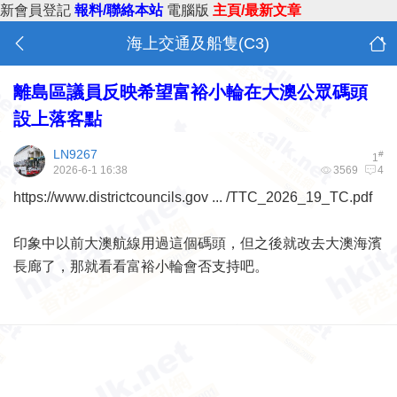
新會員登記
報料/聯絡本站
電腦版
主頁/最新文章
海上交通及船隻(C3)
離島區議員反映希望富裕小輪在大澳公眾碼頭
設上落客點
LN9267
#
1
2026-6-1 16:38
3569
4
https://www.districtcouncils.gov ... /TTC_2026_19_TC.pdf
印象中以前大澳航線用過這個碼頭，但之後就改去大澳海濱
長廊了，那就看看富裕小輪會否支持吧。