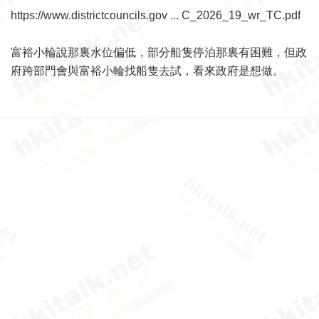
https://www.districtcouncils.gov ... C_2026_19_wr_TC.pdf
富裕小輪說那裏水位偏低，部分船隻停泊那裏有困難，但政
府跨部門會與富裕小輪找船隻去試，看來政府是想做。