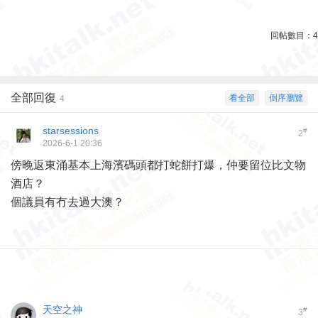
回帖數目：
4
全部回復
看全部
倒序瀏覽
4
starsessions
#
2
2026-6-1 20:36
傍晚返東涌基本上海濱碼頭都打蛇餅打爆，仲要留位比文物
酒店？
個議員有冇去過大澳？
天空之神
#
3