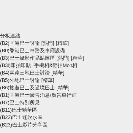
分板連結:
(B2)香港巴士討論
[熱門]
[精華]
(B0)香港巴士車務及車廂設備
(B3)巴士攝影作品貼圖區
[熱門]
[精華]
(B3i)即拍即貼 -手機相&翻拍Mon相
(B4)兩岸三地巴士討論
[精華]
(B5)外地巴士討論
[精華]
(B6)旅遊巴士及過境巴士
[精華]
(B1)香港巴士廣告消息/廣告車行踪
(B7)巴士特別所見
(B11)巴士精華區
(B22)巴士迷吹水區
(B23)巴士影片分享區