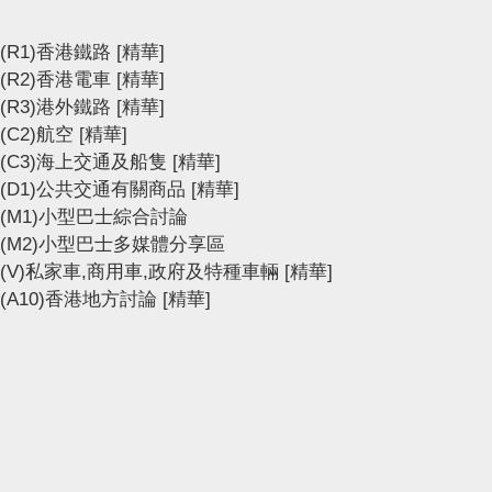
(R1)香港鐵路
[精華]
(R2)香港電車
[精華]
(R3)港外鐵路
[精華]
(C2)航空
[精華]
(C3)海上交通及船隻
[精華]
(D1)公共交通有關商品
[精華]
(M1)小型巴士綜合討論
(M2)小型巴士多媒體分享區
(V)私家車,商用車,政府及特種車輛
[精華]
(A10)香港地方討論
[精華]