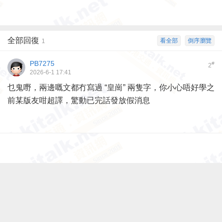
全部回復
看全部
倒序瀏覽
1
PB7275
#
2
2026-6-1 17:41
乜鬼嘢，兩邊嘅文都冇寫過 “皇崗” 兩隻字，你小心唔好學之
前某版友咁超譯，驚動已完話發放假消息