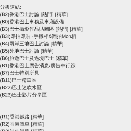
分板連結:
(B2)香港巴士討論
[熱門]
[精華]
(B0)香港巴士車務及車廂設備
(B3)巴士攝影作品貼圖區
[熱門]
[精華]
(B3i)即拍即貼 -手機相&翻拍Mon相
(B4)兩岸三地巴士討論
[精華]
(B5)外地巴士討論
[精華]
(B6)旅遊巴士及過境巴士
[精華]
(B1)香港巴士廣告消息/廣告車行踪
(B7)巴士特別所見
(B11)巴士精華區
(B22)巴士迷吹水區
(B23)巴士影片分享區
(R1)香港鐵路
[精華]
(R2)香港電車
[精華]