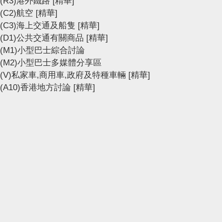
(R3)港外鐵路
[精華]
(C2)航空
[精華]
(C3)海上交通及船隻
[精華]
(D1)公共交通有關商品
[精華]
(M1)小型巴士綜合討論
(M2)小型巴士多媒體分享區
(V)私家車,商用車,政府及特種車輛
[精華]
(A10)香港地方討論
[精華]