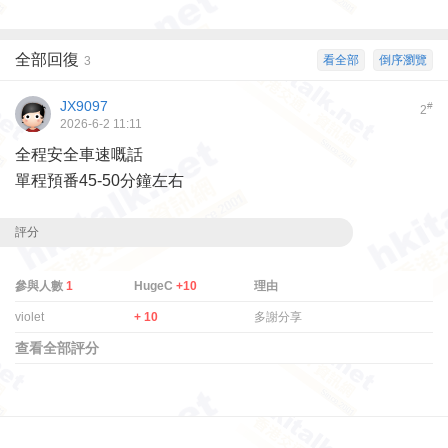
全部回復
看全部
倒序瀏覽
3
JX9097
#
2
2026-6-2 11:11
全程安全車速嘅話
單程預番45-50分鐘左右
評分
參與人數
1
HugeC
+10
理由
violet
+ 10
多謝分享
查看全部評分