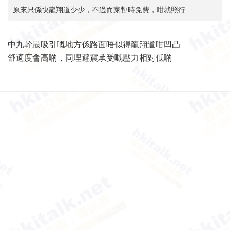
原來只係快龍翔道少少，不過而家暫時免費，咁就照行
中九幹最吸引嘅地方係路面唔似得龍翔道咁凹凸
舒適度會高啲，同埋避震承受嘅壓力相對低啲