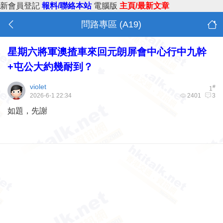
新會員登記
報料/聯絡本站
電腦版
主頁/最新文章
問路專區 (A19)
星期六將軍澳揸車來回元朗屏會中心行中九幹
+屯公大約幾耐到？
violet
#
1
2026-6-1 22:34
2401
3
如題，先謝