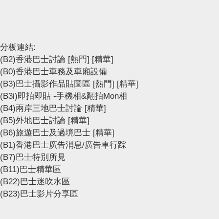
分板連結:
(B2)香港巴士討論
[熱門]
[精華]
(B0)香港巴士車務及車廂設備
(B3)巴士攝影作品貼圖區
[熱門]
[精華]
(B3i)即拍即貼 -手機相&翻拍Mon相
(B4)兩岸三地巴士討論
[精華]
(B5)外地巴士討論
[精華]
(B6)旅遊巴士及過境巴士
[精華]
(B1)香港巴士廣告消息/廣告車行踪
(B7)巴士特別所見
(B11)巴士精華區
(B22)巴士迷吹水區
(B23)巴士影片分享區