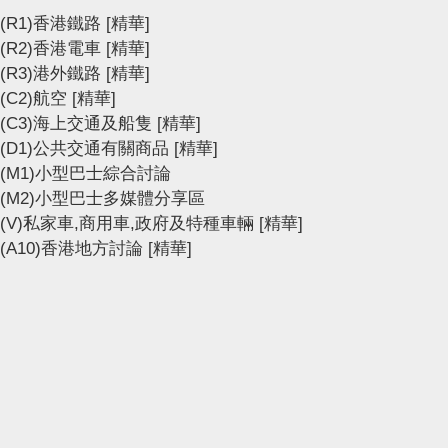
(R1)香港鐵路
[精華]
(R2)香港電車
[精華]
(R3)港外鐵路
[精華]
(C2)航空
[精華]
(C3)海上交通及船隻
[精華]
(D1)公共交通有關商品
[精華]
(M1)小型巴士綜合討論
(M2)小型巴士多媒體分享區
(V)私家車,商用車,政府及特種車輛
[精華]
(A10)香港地方討論
[精華]