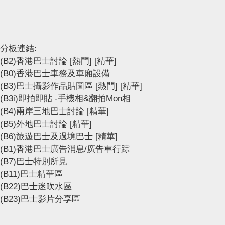
分板連結:
(B2)香港巴士討論
[熱門]
[精華]
(B0)香港巴士車務及車廂設備
(B3)巴士攝影作品貼圖區
[熱門]
[精華]
(B3i)即拍即貼 -手機相&翻拍Mon相
(B4)兩岸三地巴士討論
[精華]
(B5)外地巴士討論
[精華]
(B6)旅遊巴士及過境巴士
[精華]
(B1)香港巴士廣告消息/廣告車行踪
(B7)巴士特別所見
(B11)巴士精華區
(B22)巴士迷吹水區
(B23)巴士影片分享區