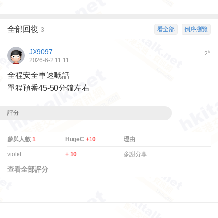
全部回復
看全部
倒序瀏覽
3
JX9097
#
2
2026-6-2 11:11
全程安全車速嘅話
單程預番45-50分鐘左右
評分
參與人數
1
HugeC
+10
理由
violet
+ 10
多謝分享
查看全部評分