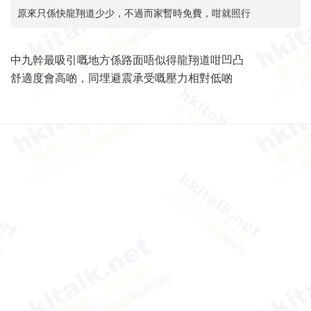
原來只係快龍翔道少少，不過而家暫時免費，咁就照行
中九幹最吸引嘅地方係路面唔似得龍翔道咁凹凸
舒適度會高啲，同埋避震承受嘅壓力相對低啲