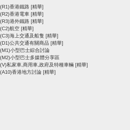
(R1)香港鐵路
[精華]
(R2)香港電車
[精華]
(R3)港外鐵路
[精華]
(C2)航空
[精華]
(C3)海上交通及船隻
[精華]
(D1)公共交通有關商品
[精華]
(M1)小型巴士綜合討論
(M2)小型巴士多媒體分享區
(V)私家車,商用車,政府及特種車輛
[精華]
(A10)香港地方討論
[精華]