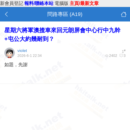
新會員登記
報料/聯絡本站
電腦版
主頁/最新文章
問路專區 (A19)
星期六將軍澳揸車來回元朗屏會中心行中九幹
+屯公大約幾耐到？
violet
#
1
2026-6-1 22:34
2402
3
如題，先謝