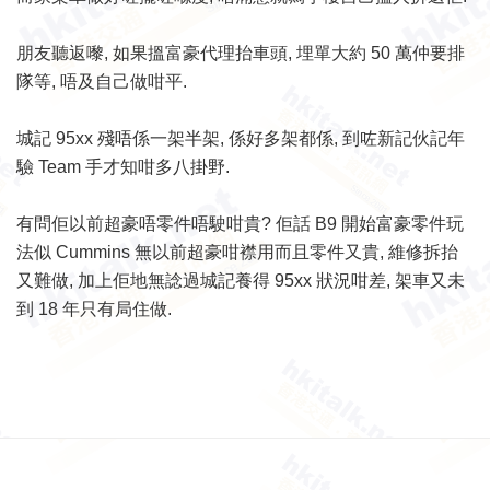
朋友聽返嚟, 如果搵富豪代理抬車頭, 埋單大約 50 萬仲要排
隊等, 唔及自己做咁平.
城記 95xx 殘唔係一架半架, 係好多架都係, 到咗新記伙記年
驗 Team 手才知咁多八掛野.
有問佢以前超豪唔零件唔駛咁貴? 佢話 B9 開始富豪零件玩
法似 Cummins 無以前超豪咁襟用而且零件又貴, 維修拆抬
又難做, 加上佢地無諗過城記養得 95xx 狀況咁差, 架車又未
到 18 年只有局住做.