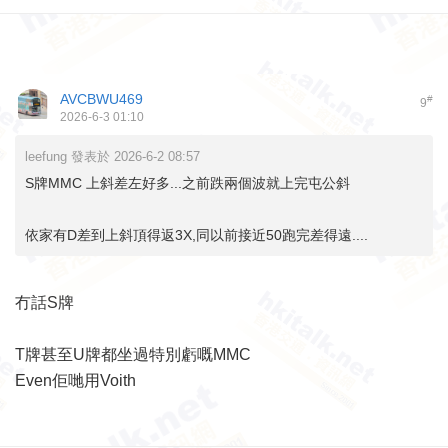
AVCBWU469
#
9
2026-6-3 01:10
leefung 發表於 2026-6-2 08:57
S牌MMC 上斜差左好多...之前跌兩個波就上完屯公斜
依家有D差到上斜頂得返3X,同以前接近50跑完差得遠....
冇話S牌
T牌甚至U牌都坐過特別虧嘅MMC
Even佢哋用Voith