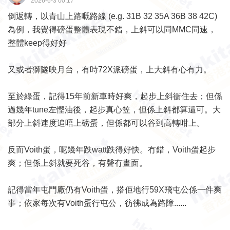
2026-6-3 00:17
倒返轉，以青山上路嘅路線 (e.g. 31B 32 35A 36B 38 42C)
為例，我覺得磅蛋整體表現不錯，上斜可以同MMC同速，
整體keep得好好
又或者獅隧映月台，有時72X派磅蛋，上大斜有心有力。
至於綠蛋，記得15年前新車時好爽，起步上斜衝住去；但係
過幾年tune左慳油後，起步真心笠，但係上斜都算還可。大
部分上斜速度追唔上磅蛋，但係都可以谷到高轉咁上。
反而Voith蛋，呢幾年跌watt跌得好快。冇錯，Voith蛋起步
爽；但係上斜就要死谷，有聲冇畫面。
記得當年屯門廠仍有Voith蛋，搭佢地行59X飛屯公係一件爽
事；依家每次有Voith蛋行屯公，彷彿成為路障......