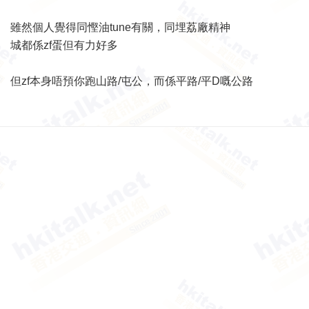
雖然個人覺得同慳油tune有關，同埋荔廠精神
城都係zf蛋但有力好多
但zf本身唔預你跑山路/屯公，而係平路/平D嘅公路