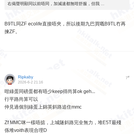
右偈聲明顯同以前唔同，加減速都無咁舒服，但我 ...
B9TL同ZF ecolife直接唔夾，所以後期九巴買嘅B9TL冇再
揀ZF。
Ripkaby
#
7
2026-6-2 21:16
咁綠蛋同磅蛋都有唔少keep得尚算ok geh...
行平路尚算可以
仲見過個別綠蛋上錦英斜路追住mmc
Zf MMC咪一樣唔掂，上城隧斜路完全無力，堆E5T最殘
係堆voith表現合理D