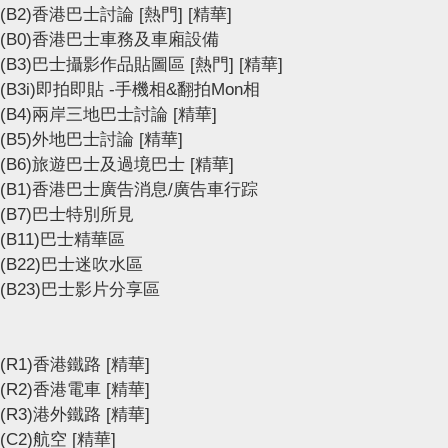
(B2)香港巴士討論
[熱門]
[精華]
(B0)香港巴士車務及車廂設備
(B3)巴士攝影作品貼圖區
[熱門]
[精華]
(B3i)即拍即貼 -手機相&翻拍Mon相
(B4)兩岸三地巴士討論
[精華]
(B5)外地巴士討論
[精華]
(B6)旅遊巴士及過境巴士
[精華]
(B1)香港巴士廣告消息/廣告車行踪
(B7)巴士特別所見
(B11)巴士精華區
(B22)巴士迷吹水區
(B23)巴士影片分享區
(R1)香港鐵路
[精華]
(R2)香港電車
[精華]
(R3)港外鐵路
[精華]
(C2)航空
[精華]