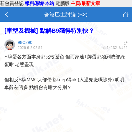
新會員登記
報料/聯絡本站
電腦版
主頁/最新文章
香港巴士討論 (B2)
[車型及機械]
點解B9殘得特別快？
98C290
#
1
2026-6-2 02:54
14132
22
S牌蛋各方面本身都比較遜色 但而家連T牌蛋都殘到成部綠
蛋咁 老態盡現
但相反S牌MMC大部份都keep得ok (入過兜廠嘅除外) 明明
車齡差唔多 點解會有咁大分別？