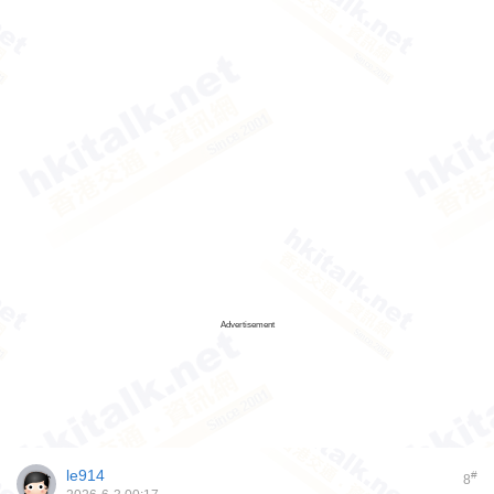
Advertisement
le914
#
8