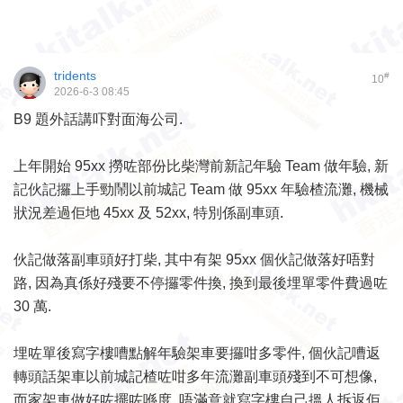
tridents
#
10
2026-6-3 08:45
B9 題外話講吓對面海公司.
上年開始 95xx 撈咗部份比柴灣前新記年驗 Team 做年驗, 新
記伙記攞上手勁鬧以前城記 Team 做 95xx 年驗楂流灘, 機械
狀況差過佢地 45xx 及 52xx, 特別係副車頭.
伙記做落副車頭好打柴, 其中有架 95xx 個伙記做落好唔對
路, 因為真係好殘要不停攞零件換, 換到最後埋單零件費過咗
30 萬.
埋咗單後寫字樓嘈點解年驗架車要攞咁多零件, 個伙記嘈返
轉頭話架車以前城記楂咗咁多年流灘副車頭殘到不可想像,
而家架車做好咗擺咗喺度, 唔滿意就寫字樓自己搵人拆返佢.