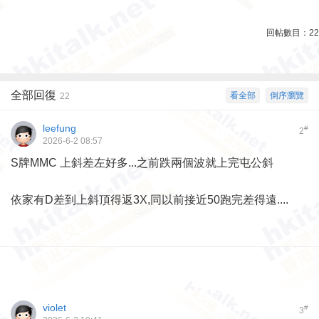
回帖數目：
22
全部回復
看全部
倒序瀏覽
22
leefung
#
2
2026-6-2 08:57
S牌MMC 上斜差左好多...之前跌兩個波就上完屯公斜
依家有D差到上斜頂得返3X,同以前接近50跑完差得遠....
violet
#
3