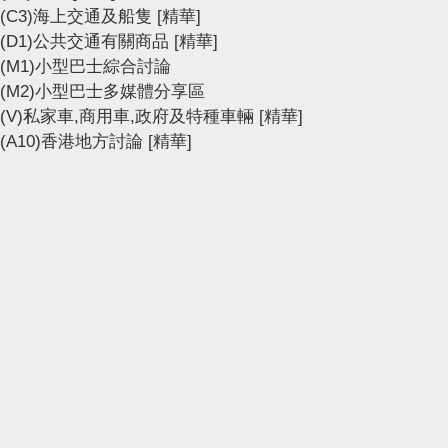
(C3)海上交通及船隻
[精華]
(D1)公共交通有關商品
[精華]
(M1)小型巴士綜合討論
(M2)小型巴士多媒體分享區
(V)私家車,商用車,政府及特種車輛
[精華]
(A10)香港地方討論
[精華]