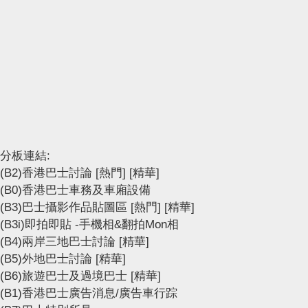
分板連結:
(B2)香港巴士討論
[熱門]
[精華]
(B0)香港巴士車務及車廂設備
(B3)巴士攝影作品貼圖區
[熱門]
[精華]
(B3i)即拍即貼 -手機相&翻拍Mon相
(B4)兩岸三地巴士討論
[精華]
(B5)外地巴士討論
[精華]
(B6)旅遊巴士及過境巴士
[精華]
(B1)香港巴士廣告消息/廣告車行踪