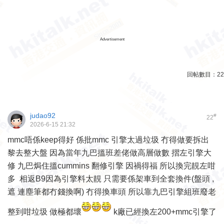
Advertisement
回帖數目：
22
judao92
#
22
2026-6-15 21:32
mmc唔係keep得好 係批mmc 引擎太過垃圾 冇得做要拆出
黎去整大盤 因為當年九巴搵班差佬做高層做數 摺左引擎大
修 九巴焗住搵cummins 翻修引擎 因禍得福 所以換完靚左咁
多 相返B9因為引擎料太靚 只需要係架車到全套換件(盤頭 ,
遮 連塵筆都冇錢換啊) 冇得換車頭 所以靠九巴引擎組班廢老
整到咁垃圾 做極都壞
k廠已經換左200+mmc引擎了