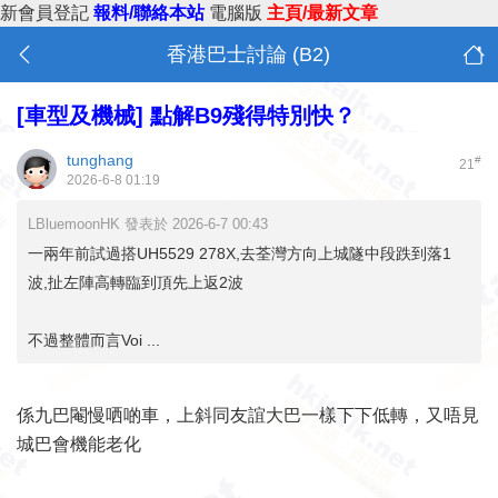
新會員登記
報料/聯絡本站
電腦版
主頁/最新文章
香港巴士討論 (B2)
[車型及機械]
點解B9殘得特別快？
tunghang
#
21
2026-6-8 01:19
LBluemoonHK 發表於 2026-6-7 00:43
一兩年前試過搭UH5529 278X,去荃灣方向上城隧中段跌到落1
波,扯左陣高轉臨到頂先上返2波
不過整體而言Voi ...
係九巴閹慢哂啲車，上斜同友誼大巴一樣下下低轉，又唔見
城巴會機能老化