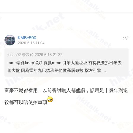
KMBe500
#
23
2026-6-16 11:04
judao92 發表於 2026-6-15 21:32
mmc唔係keep得好 係批mmc 引擎太過垃圾 冇得做要拆出黎去
整大盤 因為當年九巴搵班差佬做高層做數 摺左引擎 ...
富豪不嬲都襟用，以前香討啲人都盛讚，話用足十幾年到退
役都可以唔使抬車頭