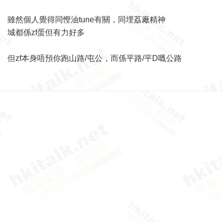
雖然個人覺得同慳油tune有關，同埋荔廠精神
城都係zf蛋但有力好多
但zf本身唔預你跑山路/屯公，而係平路/平D嘅公路