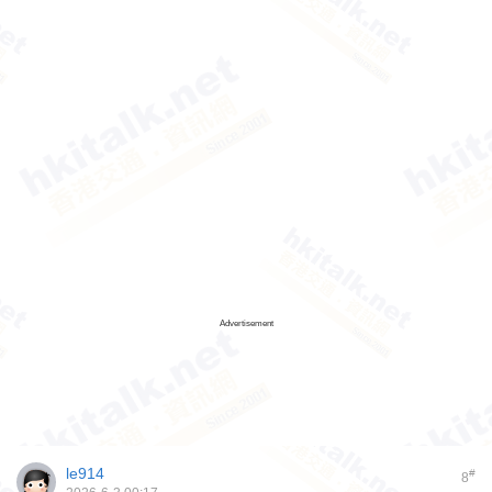
Advertisement
le914
#
8