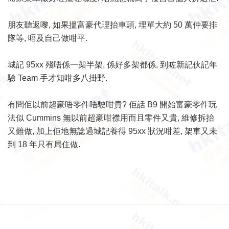
朋友聽返嚟, 如果搵富豪代理抬車頭, 埋單大約 50 萬仲要排
隊等, 唔及自己做咁平.
城記 95xx 殘唔係一架半架, 係好多架都係, 到咗新記伙記年
驗 Team 手才知咁多八掛野.
有問佢以前超豪唔零件唔駛咁貴? 佢話 B9 開始富豪零件玩
法似 Cummins 無以前超豪咁襟用而且零件又貴, 維修拆抬
又難做, 加上佢地無諗過城記養得 95xx 狀況咁差, 架車又未
到 18 年只有局住做.