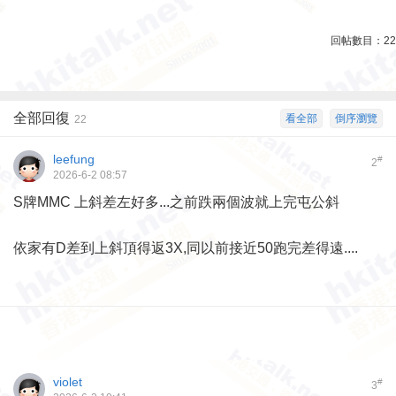
回帖數目：
22
全部回復
看全部
倒序瀏覽
22
leefung
#
2
2026-6-2 08:57
S牌MMC 上斜差左好多...之前跌兩個波就上完屯公斜
依家有D差到上斜頂得返3X,同以前接近50跑完差得遠....
violet
#
3