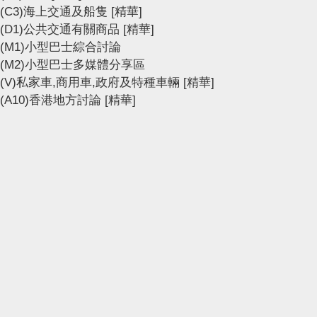
(C3)海上交通及船隻
[精華]
(D1)公共交通有關商品
[精華]
(M1)小型巴士綜合討論
(M2)小型巴士多媒體分享區
(V)私家車,商用車,政府及特種車輛
[精華]
(A10)香港地方討論
[精華]