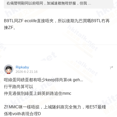
右偈聲明顯同以前唔同，加減速都無咁舒服，但我 ...
B9TL同ZF ecolife直接唔夾，所以後期九巴買嘅B9TL冇再
揀ZF。
Ripkaby
#
7
2026-6-2 21:16
咁綠蛋同磅蛋都有唔少keep得尚算ok geh...
行平路尚算可以
仲見過個別綠蛋上錦英斜路追住mmc
Zf MMC咪一樣唔掂，上城隧斜路完全無力，堆E5T最殘
係堆voith表現合理D