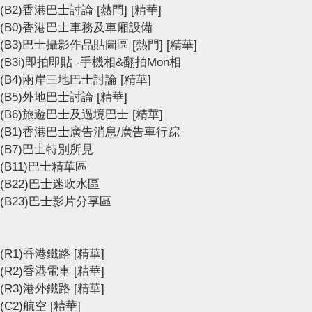
(B2)香港巴士討論
[熱門]
[精華]
(B0)香港巴士車務及車廂設備
(B3)巴士攝影作品貼圖區
[熱門]
[精華]
(B3i)即拍即貼 -手機相&翻拍Mon相
(B4)兩岸三地巴士討論
[精華]
(B5)外地巴士討論
[精華]
(B6)旅遊巴士及過境巴士
[精華]
(B1)香港巴士廣告消息/廣告車行踪
(B7)巴士特別所見
(B11)巴士精華區
(B22)巴士迷吹水區
(B23)巴士影片分享區
(R1)香港鐵路
[精華]
(R2)香港電車
[精華]
(R3)港外鐵路
[精華]
(C2)航空
[精華]