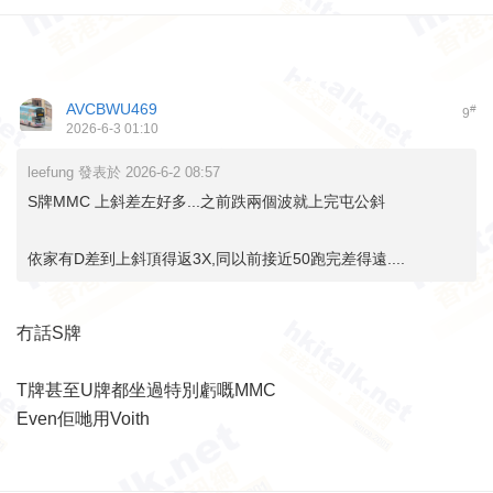
AVCBWU469
#
9
2026-6-3 01:10
leefung 發表於 2026-6-2 08:57
S牌MMC 上斜差左好多...之前跌兩個波就上完屯公斜
依家有D差到上斜頂得返3X,同以前接近50跑完差得遠....
冇話S牌
T牌甚至U牌都坐過特別虧嘅MMC
Even佢哋用Voith