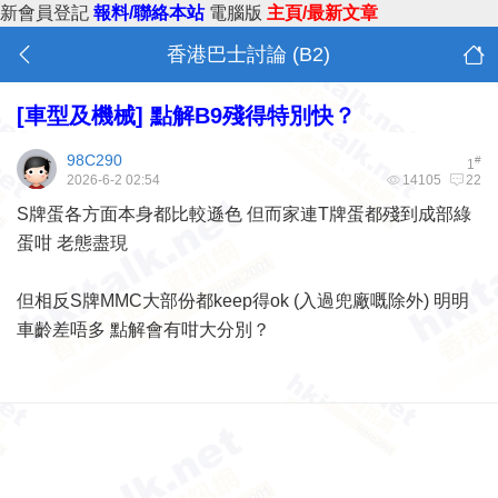
新會員登記
報料/聯絡本站
電腦版
主頁/最新文章
香港巴士討論 (B2)
[車型及機械]
點解B9殘得特別快？
98C290
#
1
2026-6-2 02:54
14105
22
S牌蛋各方面本身都比較遜色 但而家連T牌蛋都殘到成部綠
蛋咁 老態盡現
但相反S牌MMC大部份都keep得ok (入過兜廠嘅除外) 明明
車齡差唔多 點解會有咁大分別？