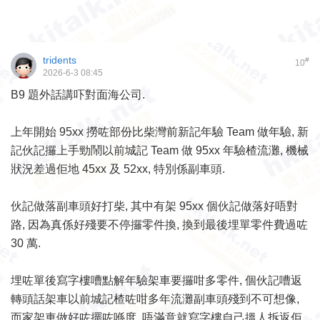
tridents
#
10
2026-6-3 08:45
B9 題外話講吓對面海公司.
上年開始 95xx 撈咗部份比柴灣前新記年驗 Team 做年驗, 新
記伙記攞上手勁鬧以前城記 Team 做 95xx 年驗楂流灘, 機械
狀況差過佢地 45xx 及 52xx, 特別係副車頭.
伙記做落副車頭好打柴, 其中有架 95xx 個伙記做落好唔對
路, 因為真係好殘要不停攞零件換, 換到最後埋單零件費過咗
30 萬.
埋咗單後寫字樓嘈點解年驗架車要攞咁多零件, 個伙記嘈返
轉頭話架車以前城記楂咗咁多年流灘副車頭殘到不可想像,
而家架車做好咗擺咗喺度, 唔滿意就寫字樓自己搵人拆返佢.