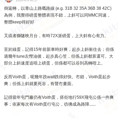
2026-6-3 00:17
倒返轉，以青山上路嘅路線 (e.g. 31B 32 35A 36B 38 42C)
為例，我覺得磅蛋整體表現不錯，上斜可以同MMC同速，
整體keep得好好
又或者獅隧映月台，有時72X派磅蛋，上大斜有心有力。
至於綠蛋，記得15年前新車時好爽，起步上斜衝住去；但係
過幾年tune左慳油後，起步真心笠，但係上斜都算還可。大
部分上斜速度追唔上磅蛋，但係都可以谷到高轉咁上。
反而Voith蛋，呢幾年跌watt跌得好快。冇錯，Voith蛋起步
爽；但係上斜就要死谷，有聲冇畫面。
記得當年屯門廠仍有Voith蛋，搭佢地行59X飛屯公係一件爽
事；依家每次有Voith蛋行屯公，彷彿成為路障......