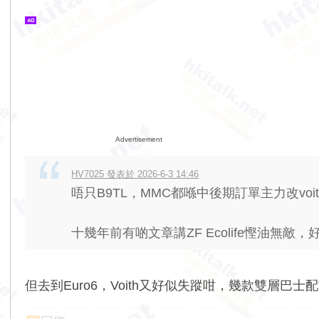
Advertisement
HV7025 發表於 2026-6-3 14:46
唔只B9TL，MMC都喺中後期訂單主力改voit
十幾年前有啲文章講ZF Ecolife慳油無敵，好似
但去到Euro6，Voith又好似失蹤咁，幾款雙層巴士配