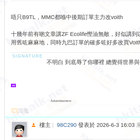
唔只B9TL，MMC都喺中後期訂單主力改voith
十幾年前有啲文章講ZF Ecolife慳油無敵，好似講到以
用舊咗麻麻地，同時九巴訂單的確多咗好多改買Voi
不明白 到底辱了你哪裡 總覺得世界
Advertisement
回復
樓主
|
98C290
發表於 2026-6-3 16:03