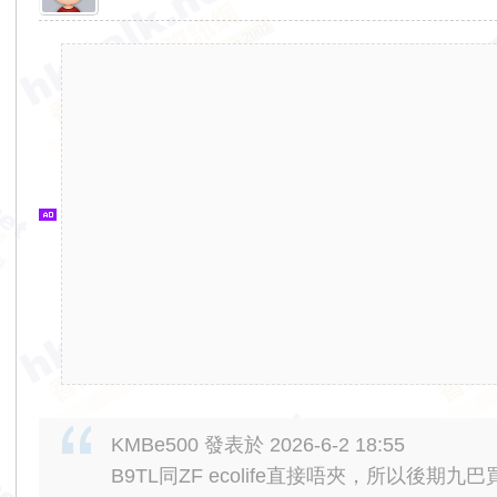
香
港
交
通
資
訊
網
KMBe500 發表於 2026-6-2 18:55
B9TL同ZF ecolife直接唔夾，所以後期九