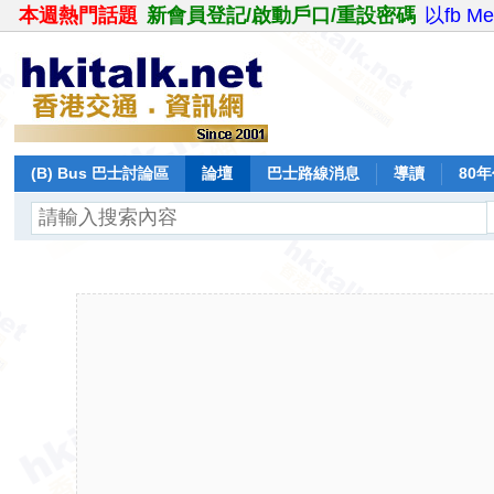
本週熱門話題
新會員登記/啟動戶口/重設密碼
以fb M
(B) Bus 巴士討論區
論壇
巴士路線消息
導讀
80
飛行報告
日誌
保留巴士
分享
記錄