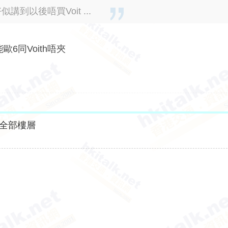
講到以後唔買Voit ...
6同Voith唔夾
全部樓層