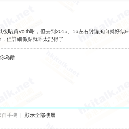
後唔買Voith咁，但去到2015、16左右討論風向就好似Eco
th，但詳細係點就唔太記得了
與你為敵
來自手機
|
顯示全部樓層