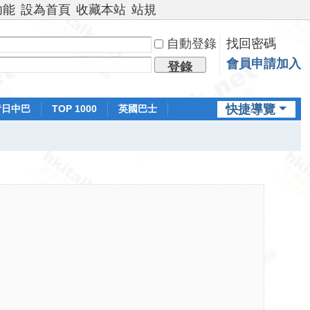
功能
設為首頁
收藏本站
站規
自動登錄
找回密碼
會員申請加入
登錄
快捷導覽
昔日中巴
TOP 1000
英國巴士
排行榜
日本鐵路