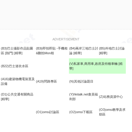
ADVERTISEMENT
(B3)巴士攝影作品貼圖
(B3i)即拍即貼 -手機相
(B4)兩岸三地巴士討
(B5)外地巴士討論
區
[熱門]
[精華]
&翻拍Mon相
論
[精華]
[精華]
(V)私家車,商用車,政府及特種車輛
[精
(B22)巴士迷吹水區
華]
食
(A16)建築物機電裝置及
(A19)問路專區
(N)其他討論題目
設備
(D1)公共交通有關商品
(Y)hkitalk.net會員福
(Z)站務資源中心
[精華]
利部
(O3)omsi教學及求
(O1)omsi討論區
(O2)omsi下載區
助區