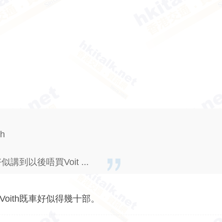
h
講到以後唔買Voit ...
Voith既車好似得幾十部。