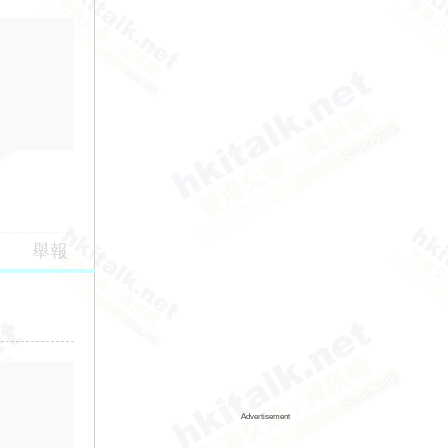
舉報
Advertisement