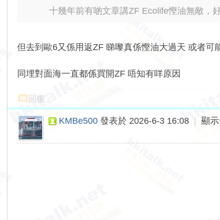
十幾年前有啲文章講ZF Ecolife慳油無敵，好似
但去到歐6又係用返ZF 睇嚟真係慳油大過天 或者可能歐
同埋對面海一直都係買開ZF 唔知有咩原因
回復
KMBe500
發表於 2026-6-3 16:08
|
顯示