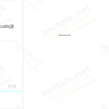
life講
Advertisement
舉報