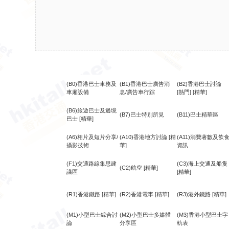
(B0)香港巴士車務及
(B1)香港巴士廣告消
(B2)香港巴士討論
車廂設備
息/廣告車行踪
[熱門]
[精華]
(B6)旅遊巴士及過境
(B7)巴士特別所見
(B11)巴士精華區
巴士
[精華]
(A6)相片及短片分享/
(A10)香港地方討論
[精
(A11)消費著數及飲
攝影技術
華]
資訊
(F1)交通路線集思建
(C3)海上交通及船隻
(C2)航空
[精華]
議區
[精華]
(R1)香港鐵路
[精華]
(R2)香港電車
[精華]
(R3)港外鐵路
[精華]
(M1)小型巴士綜合討
(M2)小型巴士多媒體
(M3)香港小型巴士字
論
分享區
軌表