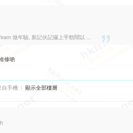
eam 做年驗, 新記伙記攞上手勁鬧以 ...
便維修啲
來自手機
|
顯示全部樓層
h