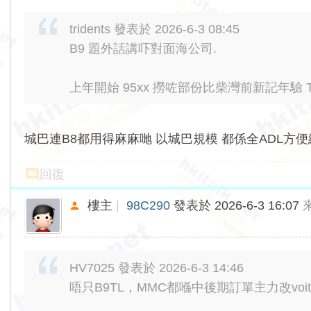
tridents 發表於 2026-6-3 08:45
B9 題外話講吓對面海公司.
上年開始 95xx 撈咗部份比柴灣前新記年驗 T
城巴連B8都用得麻麻哋 以城巴規模 都係全ADL方
回復
樓主
|
98C290
發表於 2026-6-3 16:07
HV7025 發表於 2026-6-3 14:46
唔只B9TL，MMC都喺中後期訂單主力改voit