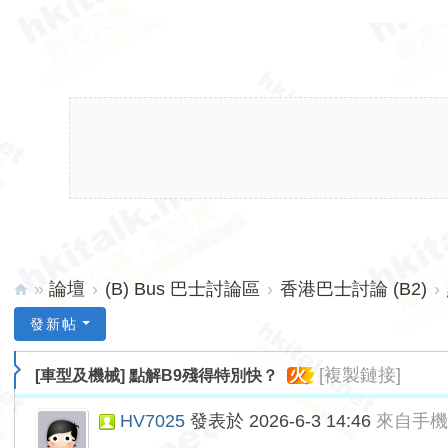
»
論壇
›
(B) Bus 巴士討論區
›
香港巴士討論 (B2)
›
hk
發新帖
ita
火
[複製鏈接]
[車型及機械]
點解B9殘得特別快？
lk.
ne
HV7025
發表於 2026-6-3 14:46
來自手
t