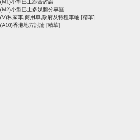
(M1)小型巴士綜合討論
(M2)小型巴士多媒體分享區
(V)私家車,商用車,政府及特種車輛
[精華]
(A10)香港地方討論
[精華]