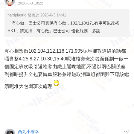
2026-6-3 18:22
hardplastic 發表於 2026-6-3 14:41
「有心做」巴士公司真係有心做，102/118/171冇車可以改搭
HK1，請支持「有心做」巴士公司 優化服務，多謝 ...
真心相想做102,104,112,118,171,905呢堆彌敦道線的話都
唔會整4-25,8-27,10-30,15-40呢堆核突班次啦而係劃一做一
個固定班次吸引返堆客由鐵上返嚟地面,不過以兩巴關係差
到都唔提升全包宴轉車服務兼縮短取消重組都困難下應該繼
續呢堆大包圍班次處理.
西九小確幸
#
20