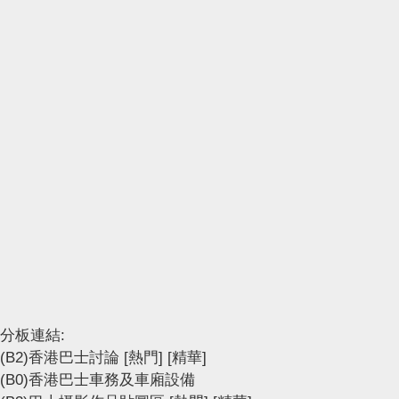
分板連結:
(B2)香港巴士討論
[熱門]
[精華]
(B0)香港巴士車務及車廂設備