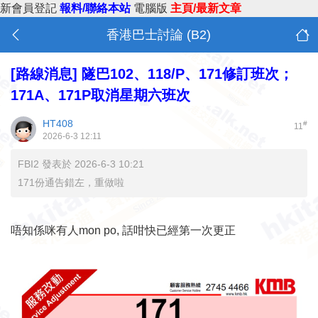
新會員登記
報料/聯絡本站
電腦版
主頁/最新文章
香港巴士討論 (B2)
[路線消息]
隧巴102、118/P、171修訂班次；
171A、171P取消星期六班次
HT408
#
11
2026-6-3 12:11
FBI2 發表於 2026-6-3 10:21
171份通告錯左，重做啦
唔知係咪有人mon po, 話咁快已經第一次更正