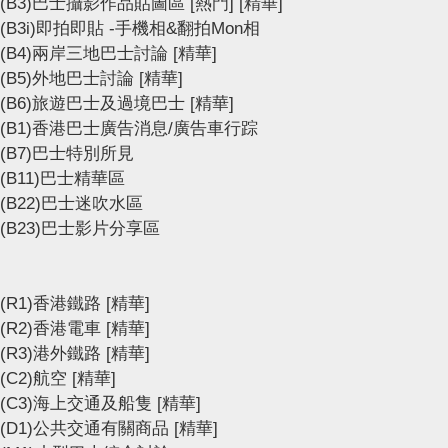
(B3)巴士攝影作品貼圖區
[熱門]
[精華]
(B3i)即拍即貼 -手機相&翻拍Mon相
(B4)兩岸三地巴士討論
[精華]
(B5)外地巴士討論
[精華]
(B6)旅遊巴士及過境巴士
[精華]
(B1)香港巴士廣告消息/廣告車行踪
(B7)巴士特別所見
(B11)巴士精華區
(B22)巴士迷吹水區
(B23)巴士影片分享區
(R1)香港鐵路
[精華]
(R2)香港電車
[精華]
(R3)港外鐵路
[精華]
(C2)航空
[精華]
(C3)海上交通及船隻
[精華]
(D1)公共交通有關商品
[精華]