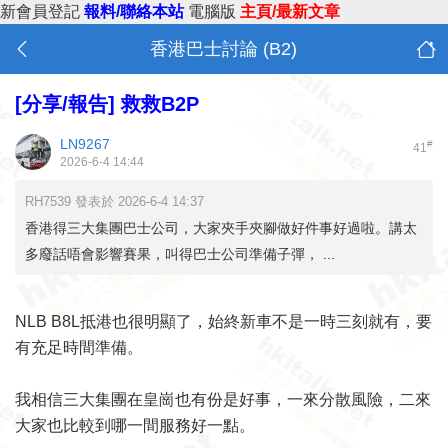
新會員登記
報料/聯絡本站
電腦版
主頁/最新文章
香港巴士討論 (B2)
[分享/報告]
救救B2P
LN9267
#
41
2026-6-4 14:44
RH7539 發表於 2026-6-4 14:37
香港得三大集團巴士公司，大家夾手夾腳做好件事好過啦。講太
多廢話唔會影響賽果，叫得巴士公司準備子彈， ...
NLB B8L抵港也很明顯了，始終新車不是一時三刻就有，要
有充足時間準備。
我相信三大集團在皇崗也有份是好事，一來分散風險，二來
大家也比較到哪一間服務好一點。