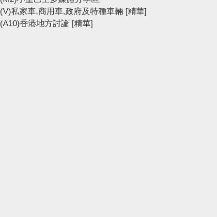
(V)私家車,商用車,政府及特種車輛
[精華]
(A10)香港地方討論
[精華]