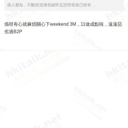
係人都知，不斷想混淆視線即足證明背後已經有 ...
係咁有心就麻煩關心下weekend 3M，11做成點啦，遠遠惡
劣過B2P