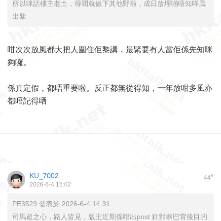
所以咪話樓主老土，得閒就做下其他野啦，成日放埋啲唔知咩風
出黎
咁次次放風都大把人圍住佢黎講，最緊要有人當佢係先知咪
夠囉。
係真定假，都唔重要啦。反正都無從得知，一年放咁多風亦
都唔記得哂
KU_7002
#
44
2026-6-4 15:02
PE3529 發表於 2026-6-4 14:31
司馬超之心，路人皆見，版主近期係咁出post 針對嶼巴背後目的