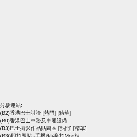
分板連結:
(B2)香港巴士討論
[熱門]
[精華]
(B0)香港巴士車務及車廂設備
(B3)巴士攝影作品貼圖區
[熱門]
[精華]
(B3i)即拍即貼 -手機相&翻拍Mon相