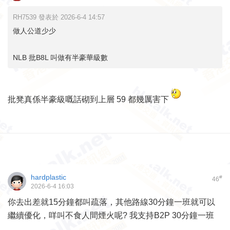
RH7539 發表於 2026-6-4 14:57
做人公道少少
NLB 批B8L 叫做有半豪華級數
批凳真係半豪級嘅話砌到上層 59 都幾厲害下
hardplastic
#
46
2026-6-4 16:03
你去出差就15分鐘都叫疏落，其他路線30分鐘一班就可以
繼續優化，咩叫不食人間煙火呢? 我支持B2P 30分鐘一班