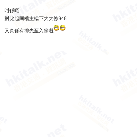
咁係嘅
對比起阿樓主樓下大大條948
又真係有排先至入窿嘅