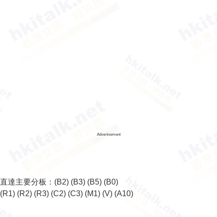
Advertisement
直達主要分板：
(B2)
(B3)
(B5)
(B0)
(R1)
(R2)
(R3)
(C2)
(C3)
(M1)
(V)
(A10)