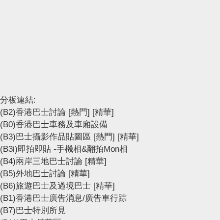
分板連結:
(B2)香港巴士討論
[熱門]
[精華]
(B0)香港巴士車務及車廂設備
(B3)巴士攝影作品貼圖區
[熱門]
[精華]
(B3i)即拍即貼 -手機相&翻拍Mon相
(B4)兩岸三地巴士討論
[精華]
(B5)外地巴士討論
[精華]
(B6)旅遊巴士及過境巴士
[精華]
(B1)香港巴士廣告消息/廣告車行踪
(B7)巴士特別所見