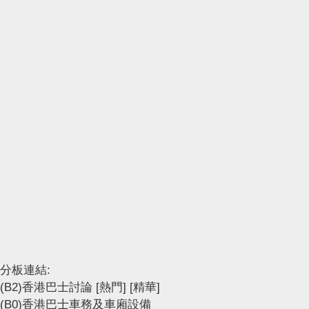
分板連結:
(B2)香港巴士討論
[熱門]
[精華]
(B0)香港巴士車務及車廂設備