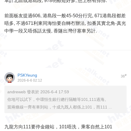
單計北區或港島段, 978明顯短好多, 想上榜有排排.
前面板友提過606, 港島段一般45-50分行完, 671港島段都差
唔多, 不過671利東同海怡要自轉冇辦法, 扣番其實北角-真光
中學一段又唔係話太慢, 香隧出灣仔塞車另計.
PSKYeung
#
36
2026-6-6 02:12
andreweb 發表於 2026-6-4 17:59
你地可以試下，中環恒生銀行總行隔離等101,111過海。
當兩條線一齊有車到站，十成九既人都係上101，而111 ...
九龍方向111要停金鐘站，101唔洗，乘客自然上101