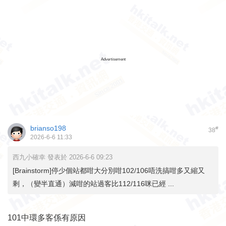
Advertisement
brianso198
#
38
2026-6-6 11:33
西九小確幸 發表於 2026-6-6 09:23
[Brainstorm]停少個站都咁大分別咁102/106唔洗搞咁多又縮又
剩，（變半直通）減咁的站過客比112/116咪已經 ...
101中環多客係有原因