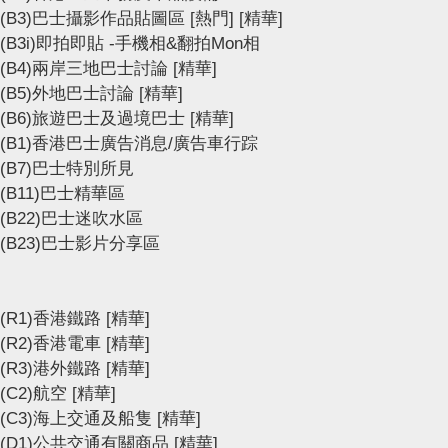
(B3)巴士攝影作品貼圖區
[熱門]
[精華]
(B3i)即拍即貼 -手機相&翻拍Mon相
(B4)兩岸三地巴士討論
[精華]
(B5)外地巴士討論
[精華]
(B6)旅遊巴士及過境巴士
[精華]
(B1)香港巴士廣告消息/廣告車行踪
(B7)巴士特別所見
(B11)巴士精華區
(B22)巴士迷吹水區
(B23)巴士影片分享區
(R1)香港鐵路
[精華]
(R2)香港電車
[精華]
(R3)港外鐵路
[精華]
(C2)航空
[精華]
(C3)海上交通及船隻
[精華]
(D1)公共交通有關商品
[精華]