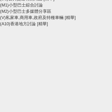
(M1)小型巴士綜合討論
(M2)小型巴士多媒體分享區
(V)私家車,商用車,政府及特種車輛
[精華]
(A10)香港地方討論
[精華]