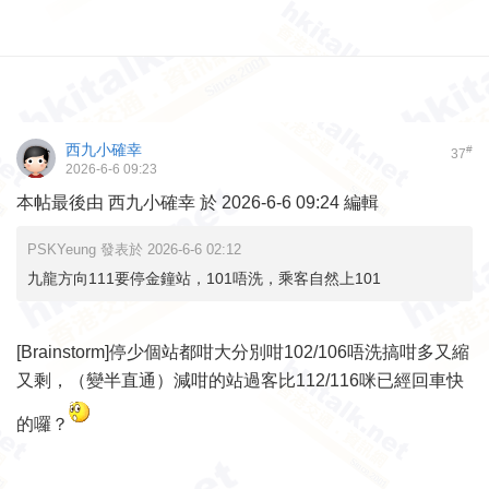
西九小確幸
#
37
2026-6-6 09:23
本帖最後由 西九小確幸 於 2026-6-6 09:24 編輯
PSKYeung 發表於 2026-6-6 02:12
九龍方向111要停金鐘站，101唔洗，乘客自然上101
[Brainstorm]停少個站都咁大分別咁102/106唔洗搞咁多又縮
又剩，（變半直通）減咁的站過客比112/116咪已經回車快
的囉？