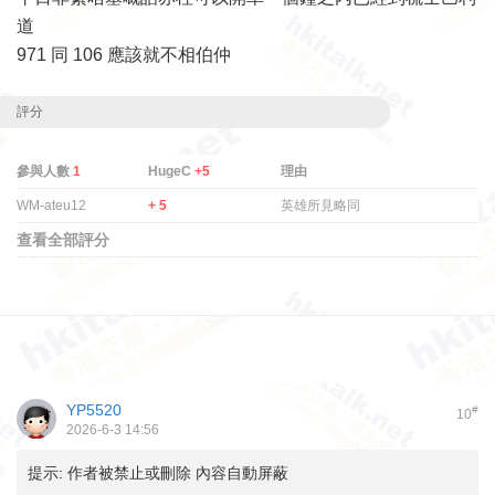
道
971 同 106 應該就不相伯仲
評分
參與人數
1
HugeC
+5
理由
WM-ateu12
+ 5
英雄所見略同
查看全部評分
YP5520
#
10
2026-6-3 14:56
提示:
作者被禁止或刪除 內容自動屏蔽