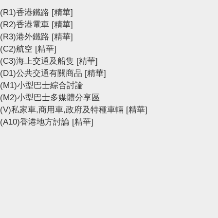
(R1)香港鐵路
[精華]
(R2)香港電車
[精華]
(R3)港外鐵路
[精華]
(C2)航空
[精華]
(C3)海上交通及船隻
[精華]
(D1)公共交通有關商品
[精華]
(M1)小型巴士綜合討論
(M2)小型巴士多媒體分享區
(V)私家車,商用車,政府及特種車輛
[精華]
(A10)香港地方討論
[精華]