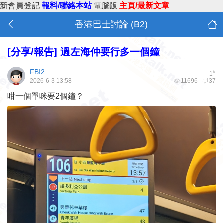
新會員登記
報料/聯絡本站
電腦版
主頁/最新文章
香港巴士討論 (B2)
[分享/報告]
過左海仲要行多一個鐘
FBI2
#
1
2026-6-3 13:58
11696
37
咁一個單咪要2個鐘？