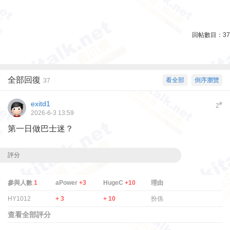
回帖數目：
37
全部回復
看全部
倒序瀏覽
37
exitd1
#
2
2026-6-3 13:59
第一日做巴士迷？
評分
參與人數
1
aPower
+3
HugeC
+10
理由
HY1012
+ 3
+ 10
扮係
查看全部評分