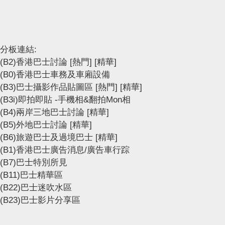
分板連結:
(B2)香港巴士討論
[熱門]
[精華]
(B0)香港巴士車務及車廂設備
(B3)巴士攝影作品貼圖區
[熱門]
[精華]
(B3i)即拍即貼 -手機相&翻拍Mon相
(B4)兩岸三地巴士討論
[精華]
(B5)外地巴士討論
[精華]
(B6)旅遊巴士及過境巴士
[精華]
(B1)香港巴士廣告消息/廣告車行踪
(B7)巴士特別所見
(B11)巴士精華區
(B22)巴士迷吹水區
(B23)巴士影片分享區