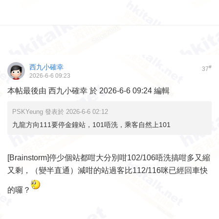
西九小確幸
#
37
2026-6-6 09:23
本帖最後由 西九小確幸 於 2026-6-6 09:24 編輯
PSKYeung 發表於 2026-6-6 02:12
九龍方向111要停金鐘站，101唔洗，乘客自然上101
[Brainstorm]停少個站都咁大分別咁102/106唔洗搞咁多又縮
又剩，（變半直通）減咁的站過客比112/116咪已經回車快
的囉？