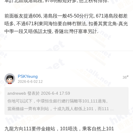
單計北區或港島段, 978明顯短好多, 想上榜有排排.
前面板友提過606, 港島段一般45-50分行完, 671港島段都差
唔多, 不過671利東同海怡要自轉冇辦法, 扣番其實北角-真光
中學一段又唔係話太慢, 香隧出灣仔塞車另計.
PSKYeung
#
36
2026-6-6 02:12
andreweb 發表於 2026-6-4 17:59
你地可以試下，中環恒生銀行總行隔離等101,111過海。
當兩條線一齊有車到站，十成九既人都係上101，而111 ...
九龍方向111要停金鐘站，101唔洗，乘客自然上101