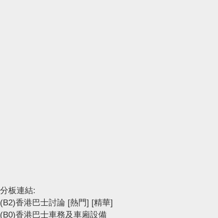
分板連結:
(B2)香港巴士討論
[熱門]
[精華]
(B0)香港巴士車務及車廂設備