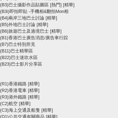
(B3)巴士攝影作品貼圖區
[熱門]
[精華]
(B3i)即拍即貼 -手機相&翻拍Mon相
(B4)兩岸三地巴士討論
[精華]
(B5)外地巴士討論
[精華]
(B6)旅遊巴士及過境巴士
[精華]
(B1)香港巴士廣告消息/廣告車行踪
(B7)巴士特別所見
(B11)巴士精華區
(B22)巴士迷吹水區
(B23)巴士影片分享區
(R1)香港鐵路
[精華]
(R2)香港電車
[精華]
(R3)港外鐵路
[精華]
(C2)航空
[精華]
(C3)海上交通及船隻
[精華]
(D1)公共交通有關商品
[精華]