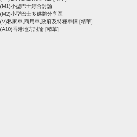
(M1)小型巴士綜合討論
(M2)小型巴士多媒體分享區
(V)私家車,商用車,政府及特種車輛
[精華]
(A10)香港地方討論
[精華]