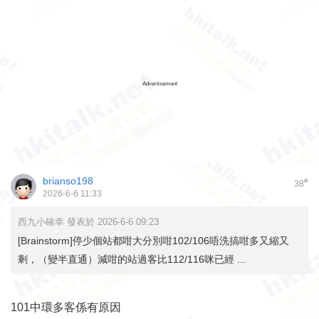
Advertisement
brianso198
#
38
2026-6-6 11:33
西九小確幸 發表於 2026-6-6 09:23
[Brainstorm]停少個站都咁大分別咁102/106唔洗搞咁多又縮又
剩，（變半直通）減咁的站過客比112/116咪已經 ...
101中環多客係有原因