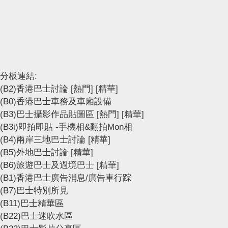
分板連結:
(B2)香港巴士討論
[熱門]
[精華]
(B0)香港巴士車務及車廂設備
(B3)巴士攝影作品貼圖區
[熱門]
[精華]
(B3i)即拍即貼 -手機相&翻拍Mon相
(B4)兩岸三地巴士討論
[精華]
(B5)外地巴士討論
[精華]
(B6)旅遊巴士及過境巴士
[精華]
(B1)香港巴士廣告消息/廣告車行踪
(B7)巴士特別所見
(B11)巴士精華區
(B22)巴士迷吹水區