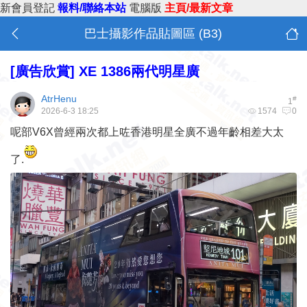
新會員登記
報料/聯絡本站
電腦版
主頁/最新文章
巴士攝影作品貼圖區 (B3)
[廣告欣賞]
XE 1386兩代明星廣
AtrHenu
#
1
2026-6-3 18:25
1574
0
呢部V6X曾經兩次都上咗香港明星全廣不過年齡相差大太
了.