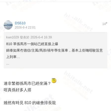
DS510
#
14
2026-6-4 22:01
kwn1029 發表於 2026-6-4 16:39
810 單係馬市一個站已經直接上爆
錦泰如果冇德信/主風/馬崇/禧年學生落車，基本上佢哋唔駛旨意
上到車…
...
連非繁都係馬市已經坐滿？
咁真係好多人搭
雖然有時見 810 的確會排長龍