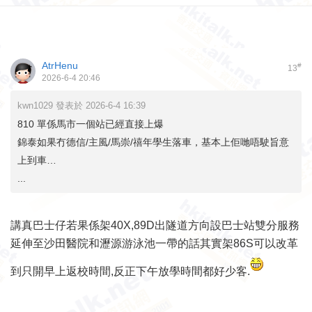
AtrHenu
#
13
2026-6-4 20:46
kwn1029 發表於 2026-6-4 16:39
810 單係馬市一個站已經直接上爆
錦泰如果冇德信/主風/馬崇/禧年學生落車，基本上佢哋唔駛旨意
上到車…
...
講真巴士仔若果係架40X,89D出隧道方向設巴士站雙分服務
延伸至沙田醫院和瀝源游泳池一帶的話其實架86S可以改革
到只開早上返校時間,反正下午放學時間都好少客.