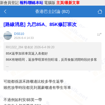
新會員登記
報料/聯絡本站
電腦版
主頁/最新文章
香港巴士討論 (B2)
[路線消息]
九巴85A、85K修訂班次
DS510
#
11
2026-6-4 14:33
RX1322_284 發表於 2026-6-4 09:20
85K返學加班車寫返入表都好
86K有啲唔同，返放學唔算特別旺場，反而食飯消閒時段好多客
...
可能都係源禾路嗰邊比較多學生返學
雖然放學時段都見到麗豪嗰邊有學生等車
不過例如利安/錦英一帶