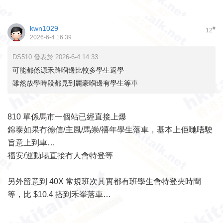
kwn1029
#
12
2026-6-4 16:39
DS510 發表於 2026-6-4 14:33
可能都係源禾路嗰邊比較多學生返學
雖然放學時段都見到麗豪嗰邊有學生等車
810 單係馬市一個站已經直接上爆
錦泰如果冇德信/主風/馬崇/禧年學生落車，基本上佢哋唔駛
旨意上到車…
福安/運動場直接冇人會特登等
另外留意到 40X 常規班次其實都有班學生會特登夾時間
等，比 $10.4 搭到禾輋落車…