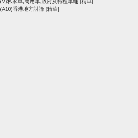
(V)私家車,商用車,政府及特種車輛
[精華]
(A10)香港地方討論
[精華]