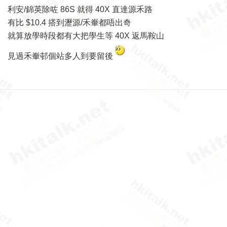
利安/錦英除咗 86S 就得 40X 直達源禾路
有比 $10.4 搭到瀝源/禾輋都唔出奇
就算放學時段都有大把學生等 40X 返馬鞍山
見過禾輋邨個站多人到要留後