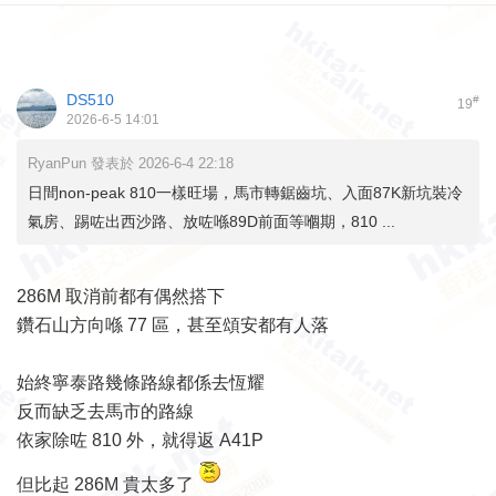
DS510
#
19
2026-6-5 14:01
RyanPun 發表於 2026-6-4 22:18
日間non-peak 810一樣旺場，馬市轉鋸齒坑、入面87K新坑裝冷
氣房、踢咗出西沙路、放咗喺89D前面等嗰期，810 ...
286M 取消前都有偶然搭下
鑽石山方向喺 77 區，甚至頌安都有人落
始終寧泰路幾條路線都係去恆耀
反而缺乏去馬市的路線
依家除咗 810 外，就得返 A41P
但比起 286M 貴太多了