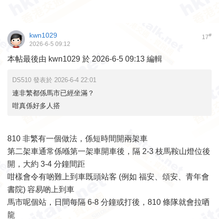
kwn1029
#
17
2026-6-5 09:12
本帖最後由 kwn1029 於 2026-6-5 09:13 編輯
DS510 發表於 2026-6-4 22:01
連非繁都係馬市已經坐滿？
咁真係好多人搭
810 非繁有一個做法，係短時間開兩架車
第二架車通常係喺第一架車開車後，隔 2-3 枝馬鞍山燈位後
開，大約 3-4 分鐘間距
咁樣會令有啲難上到車既頭站客 (例如 福安、頌安、青年會
書院) 容易啲上到車
馬市呢個站，日間每隔 6-8 分鐘或打後，810 條隊就會拉哂
龍