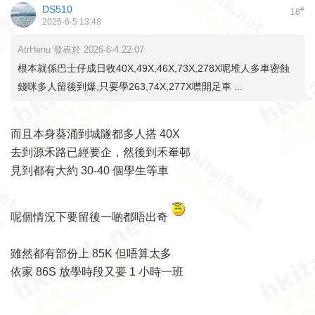
DS510
#
18
2026-6-5 13:48
AtrHenu 發表於 2026-6-4 22:07
根本就係巴士仔成日收40X,49X,46X,73X,278X呢堆人多車密蝕
錢咪多人留後到爆,只要學263,74X,277X噤開足車 ...
而且本身葵涌到城隧都多人搭 40X
去到源禾路已經要企，然後到禾輋邨
見到都有大約 30-40 個學生等車
呢個情況下要留後一啲都唔出奇
雖然都有部份上 85K 但唔算太多
依家 86S 放學時段又要 1 小時一班