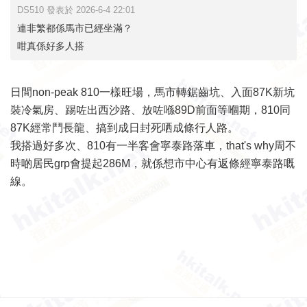
DS510 發表於 2026-6-4 22:01
連非繁都係馬市已經坐滿？
咁真係好多人搭
日間non-peak 810一樣旺場，馬市轉鋸齒坑、入面87K新坑
裝冷氣房、踢咗出西沙路、放咗喺89D前面等嗰期，810同
87K經常鬥長龍、搞到成日封死哂成條行人路。
我搭過好多次、810有一半客會寧泰路落車，that's why周不
時啲居民grp會提起286M，就係想市中心有返條經寧泰路嘅
線。