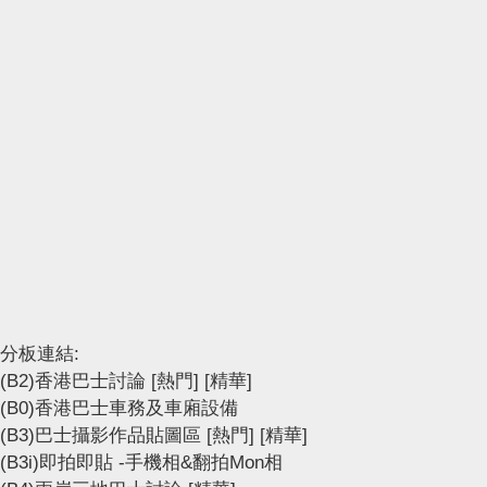
分板連結:
(B2)香港巴士討論
[熱門]
[精華]
(B0)香港巴士車務及車廂設備
(B3)巴士攝影作品貼圖區
[熱門]
[精華]
(B3i)即拍即貼 -手機相&翻拍Mon相