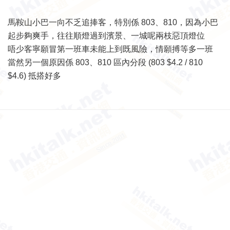
馬鞍山小巴一向不乏追捧客，特別係 803、810，因為小巴
起步夠爽手，往往順燈過到濱景、一城呢兩枝惡頂燈位
唔少客寧願冒第一班車未能上到既風險，情願搏等多一班
當然另一個原因係 803、810 區內分段 (803 $4.2 / 810
$4.6) 抵搭好多