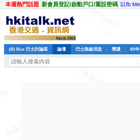
本週熱門話題
新會員登記/啟動戶口/重設密碼
以fb M
(B) Bus 巴士討論區
論壇
巴士路線消息
導讀
80
飛行報告
日誌
保留巴士
分享
記錄