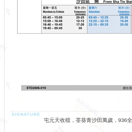
屯元天收檔，荃葵青沙田萬歲，936