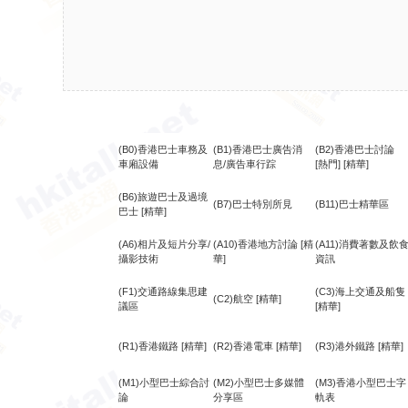
(B0)香港巴士車務及
(B1)香港巴士廣告消
(B2)香港巴士討論
車廂設備
息/廣告車行踪
[熱門]
[精華]
(B6)旅遊巴士及過境
(B7)巴士特別所見
(B11)巴士精華區
巴士
[精華]
(A6)相片及短片分享/
(A10)香港地方討論
[精
(A11)消費著數及飲
攝影技術
華]
資訊
(F1)交通路線集思建
(C3)海上交通及船隻
(C2)航空
[精華]
議區
[精華]
(R1)香港鐵路
[精華]
(R2)香港電車
[精華]
(R3)港外鐵路
[精華]
(M1)小型巴士綜合討
(M2)小型巴士多媒體
(M3)香港小型巴士字
論
分享區
軌表