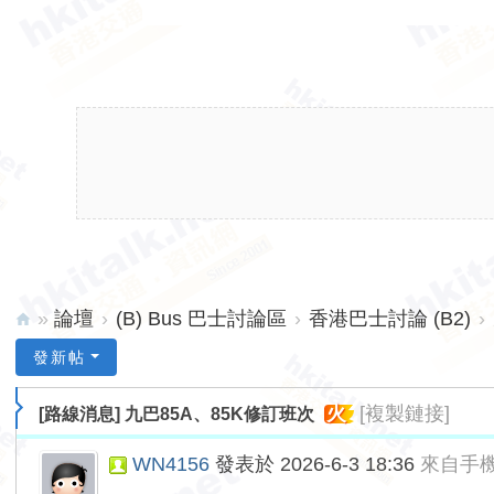
»
論壇
›
(B) Bus 巴士討論區
›
香港巴士討論 (B2)
›
hk
發新帖
ita
火
[複製鏈接]
[路線消息]
九巴85A、85K修訂班次
lk.
ne
WN4156
發表於 2026-6-3 18:36
來自手
t