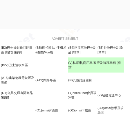
ADVERTISEMENT
(B3)巴士攝影作品貼圖
(B3i)即拍即貼 -手機相
(B4)兩岸三地巴士討
(B5)外地巴士討論
區
[熱門]
[精華]
&翻拍Mon相
論
[精華]
[精華]
(V)私家車,商用車,政府及特種車輛
[精
(B22)巴士迷吹水區
華]
食
(A16)建築物機電裝置及
(A19)問路專區
(N)其他討論題目
設備
(D1)公共交通有關商品
(Y)hkitalk.net會員福
(Z)站務資源中心
[精華]
利部
(O3)omsi教學及求
(O1)omsi討論區
(O2)omsi下載區
助區