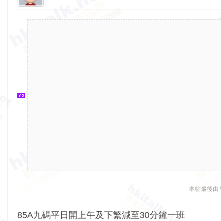
香
港
交
通
資
訊
網
本帖最後由 WN
85A九碼平日開上午及下繁減至30分鐘一班