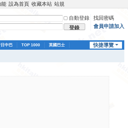
功能
設為首頁
收藏本站
站規
自動登錄
找回密碼
會員申請加入
登錄
快捷導覽
昔日中巴
TOP 1000
英國巴士
排行榜
日本鐵路