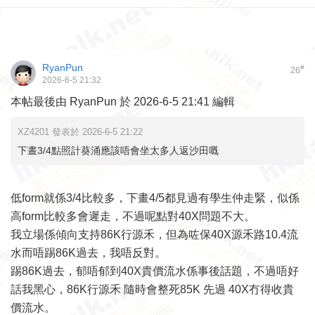
RyanPun
#
26
2026-6-5 21:32
本帖最後由 RyanPun 於 2026-6-5 21:41 編輯
XZ4201 發表於 2026-6-5 21:22
下晝3/4點照計葵涌應該唔會坐太多人返沙田嘅
低form就係3/4比較多，下畫4/5都見過有學生仲走緊，似係
高form比較多會遲走，不過呢點對40X問題不大。
我立場係傾向支持86K行源禾，但為咗保40X源禾路10.4流
水而唔踢86K過去，我唔反對。
踢86K過去，郁唔郁到40X貴價流水係事後話題，不過唔好
話我黑心，86K行源禾 隨時會整死85K 先過 40X冇得收貴
價流水。