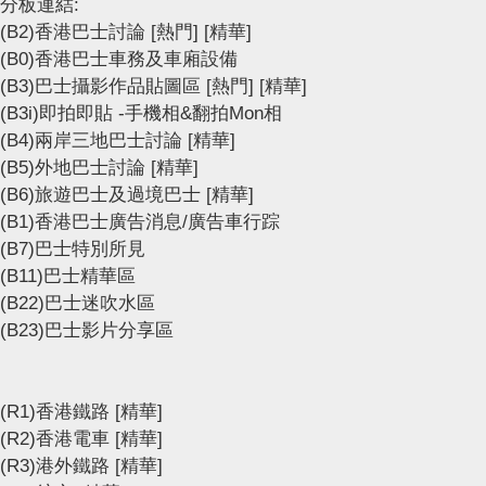
分板連結:
(B2)香港巴士討論
[熱門]
[精華]
(B0)香港巴士車務及車廂設備
(B3)巴士攝影作品貼圖區
[熱門]
[精華]
(B3i)即拍即貼 -手機相&翻拍Mon相
(B4)兩岸三地巴士討論
[精華]
(B5)外地巴士討論
[精華]
(B6)旅遊巴士及過境巴士
[精華]
(B1)香港巴士廣告消息/廣告車行踪
(B7)巴士特別所見
(B11)巴士精華區
(B22)巴士迷吹水區
(B23)巴士影片分享區
(R1)香港鐵路
[精華]
(R2)香港電車
[精華]
(R3)港外鐵路
[精華]