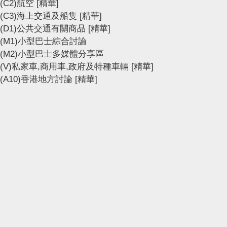
(C2)航空
[精華]
(C3)海上交通及船隻
[精華]
(D1)公共交通有關商品
[精華]
(M1)小型巴士綜合討論
(M2)小型巴士多媒體分享區
(V)私家車,商用車,政府及特種車輛
[精華]
(A10)香港地方討論
[精華]