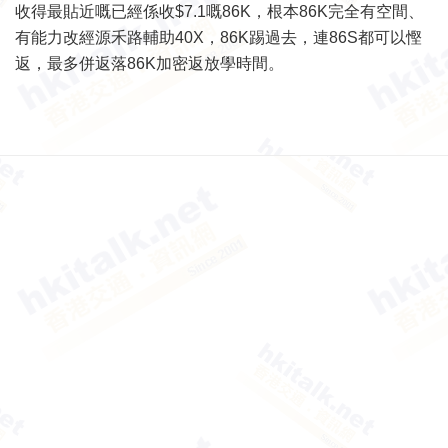
收得最貼近嘅已經係收$7.1嘅86K，根本86K完全有空間、
有能力改經源禾路輔助40X，86K踢過去，連86S都可以慳
返，最多併返落86K加密返放學時間。