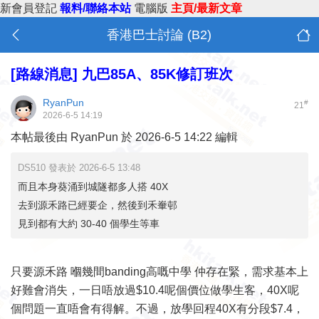
新會員登記
報料/聯絡本站
電腦版
主頁/最新文章
香港巴士討論 (B2)
[路線消息]
九巴85A、85K修訂班次
RyanPun
#
21
2026-6-5 14:19
本帖最後由 RyanPun 於 2026-6-5 14:22 編輯
DS510 發表於 2026-6-5 13:48
而且本身葵涌到城隧都多人搭 40X
去到源禾路已經要企，然後到禾輋邨
見到都有大約 30-40 個學生等車
只要源禾路 嗰幾間banding高嘅中學 仲存在緊，需求基本上
好難會消失，一日唔放過$10.4呢個價位做學生客，40X呢
個問題一直唔會有得解。不過，放學回程40X有分段$7.4，