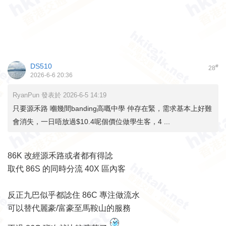
DS510
#
28
2026-6-6 20:36
RyanPun 發表於 2026-6-5 14:19
只要源禾路 嗰幾間banding高嘅中學 仲存在緊，需求基本上好難
會消失，一日唔放過$10.4呢個價位做學生客，4 ...
86K 改經源禾路或者都有得諗
取代 86S 的同時分流 40X 區內客
反正九巴似乎都諗住 86C 專注做流水
可以替代麗豪/富豪至馬鞍山的服務