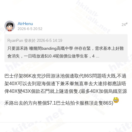
AtrHenu
#
24
2026-6-5 20:52
RyanPun 發表於 2026-6-5 14:19
只要源禾路 嗰幾間banding高嘅中學 仲存在緊，需求基本上好難
會消失，一日唔放過$10.4呢個價位做學生客，4 ...
巴士仔架86K改兜沙田游泳池個邊取代86S問題唔大既,不過
架40X可以去到迎海個邊下兼禾輋無直車去大連排都應該唔
俾40X變43X個款石門就上隧道個隻.(最多40X加個烏鐵至源
禾路出去的方向整個$7.1巴士站拍卡服務頂走隻86S)