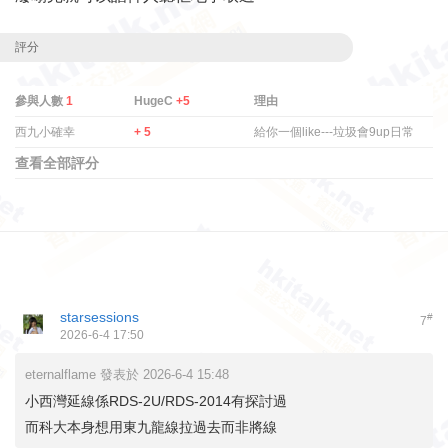
評分
參與人數
1
HugeC
+5
理由
西九小確幸
+ 5
給你一個like---垃圾會9up日常
查看全部評分
starsessions
#
7
2026-6-4 17:50
eternalflame 發表於 2026-6-4 15:48
小西灣延線係RDS-2U/RDS-2014有探討過
而科大本身想用東九龍線拉過去而非將線