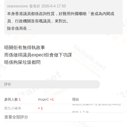
starsessions 發表於 2026-6-4 17:50
本身香港議員都係咨詢性質，好難用外國嗰啲「會成為內閣成
員、行政機關首長嘅議員」來對比。
除非係局長 ...
唔關佢有無得執政事
而係做得議員expect佢會做下功課
唔係狗屎垃圾都問
評分
參與人數
1
HugeC
+1
理由
英雄所見略同--主要係班友hea住
西九小確幸
+ 1
都有人工收 ...
查看全部評分