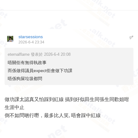
starsessions
#
9
2026-6-4 23:34
eternalflame 發表於 2026-6-4 20:08
唔關佢有無得執政事
而係做得議員expect佢會做下功課
唔係狗屎垃圾都問
做功課太認真又怕踩到紅線 搞到好似田生同張生同歡姐咁
生涯中止
倒不如問啲行嘢，最多比人笑, 唔會踩中紅線