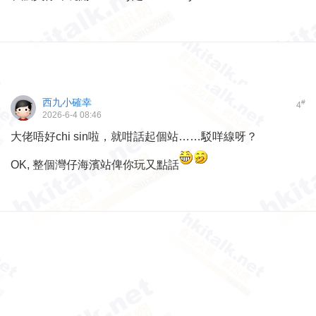
西九小確幸
#
4
2026-6-4 08:46
大佬唔好chi sin啦，就咁話起個站……駁咩線呀？
OK, 整個灣仔海濱站俾你玩又點話