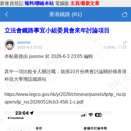
新會員登記
報料/聯絡本站
電腦版
主頁/最新文章
香港鐵路 (R1)
立法會鐵路事宜小組委員會來年討論項目
jasonw
#
1
2026-6-3 23:03
9061
25
本帖最後由 jasonw 於 2026-6-3 23:05 編輯
其中一項比較令人關注嘅，就係10月份將會討論關於喺香港
科技大學增設鐵路站
https://www.legco.gov.hk/yr2026/chinese/panels/tp/tp_rsc/p
apers/tp_rsc20260518cb3-458-1-c.pdf