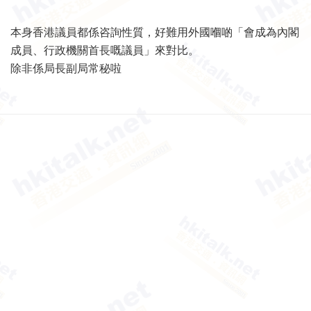
本身香港議員都係咨詢性質，好難用外國嗰啲「會成為內閣
成員、行政機關首長嘅議員」來對比。
除非係局長副局常秘啦