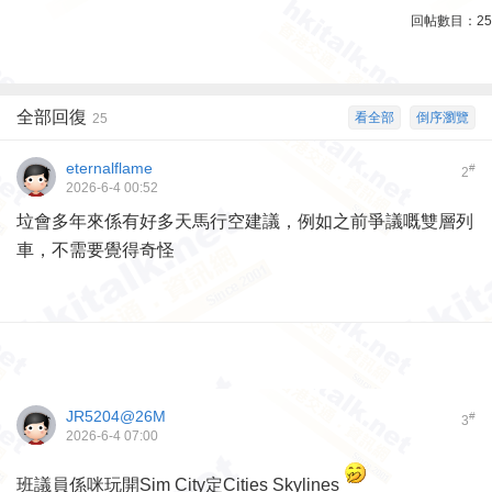
回帖數目：
25
全部回復
看全部
倒序瀏覽
25
eternalflame
#
2
2026-6-4 00:52
垃會多年來係有好多天馬行空建議，例如之前爭議嘅雙層列
車，不需要覺得奇怪
JR5204@26M
#
3
2026-6-4 07:00
班議員係咪玩開Sim City定Cities Skylines