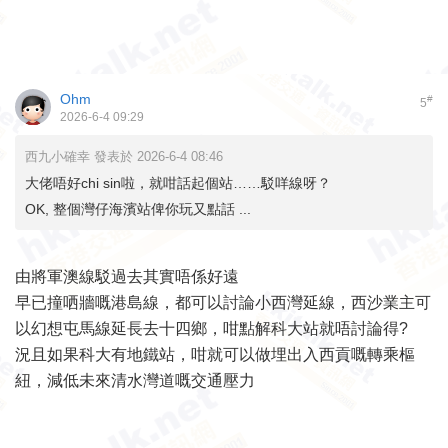
Ohm
#
5
2026-6-4 09:29
西九小確幸 發表於 2026-6-4 08:46
大佬唔好chi sin啦，就咁話起個站……駁咩線呀？
OK, 整個灣仔海濱站俾你玩又點話 ...
由將軍澳線駁過去其實唔係好遠
早已撞哂牆嘅港島線，都可以討論小西灣延線，西沙業主可
以幻想屯馬線延長去十四鄉，咁點解科大站就唔討論得?
況且如果科大有地鐵站，咁就可以做埋出入西貢嘅轉乘樞
紐，減低未來清水灣道嘅交通壓力