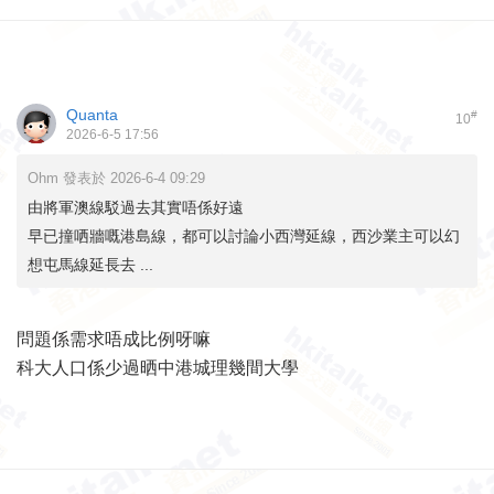
Quanta
#
10
2026-6-5 17:56
Ohm 發表於 2026-6-4 09:29
由將軍澳線駁過去其實唔係好遠
早已撞哂牆嘅港島線，都可以討論小西灣延線，西沙業主可以幻
想屯馬線延長去 ...
問題係需求唔成比例呀嘛
科大人口係少過晒中港城理幾間大學