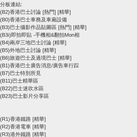
分板連結:
(B2)香港巴士討論
[熱門]
[精華]
(B0)香港巴士車務及車廂設備
(B3)巴士攝影作品貼圖區
[熱門]
[精華]
(B3i)即拍即貼 -手機相&翻拍Mon相
(B4)兩岸三地巴士討論
[精華]
(B5)外地巴士討論
[精華]
(B6)旅遊巴士及過境巴士
[精華]
(B1)香港巴士廣告消息/廣告車行踪
(B7)巴士特別所見
(B11)巴士精華區
(B22)巴士迷吹水區
(B23)巴士影片分享區
(R1)香港鐵路
[精華]
(R2)香港電車
[精華]
(R3)港外鐵路
[精華]