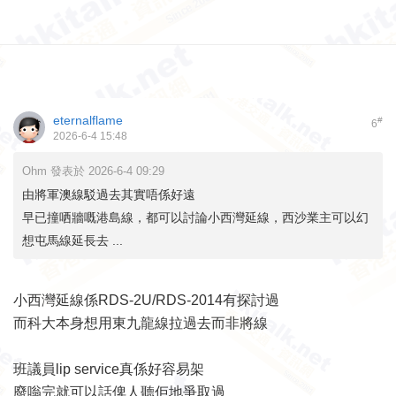
eternalflame
#
6
2026-6-4 15:48
Ohm 發表於 2026-6-4 09:29
由將軍澳線駁過去其實唔係好遠
早已撞哂牆嘅港島線，都可以討論小西灣延線，西沙業主可以幻
想屯馬線延長去 ...
小西灣延線係RDS-2U/RDS-2014有探討過
而科大本身想用東九龍線拉過去而非將線
班議員lip service真係好容易架
廢嗡完就可以話俾人聽佢地爭取過